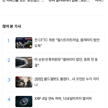
산 서비스를 잇는 ‘토큰앱스’ 출
슈퍼 밸리데이터 합류…토큰화
지지선 지
시
금융 확대
열리나
많이 본 기사
1
전 CFTC 위원 “월스트리트저널, 클래리티 법안
오독”
2
미 상원 은행위원장 "클래리티 법안, 휴회 전 표
결"
3
[칼럼] 콜드월렛도 뚫렸다…내 코인은 누가 지키
나
4
XRP 4일 연속 하락, 1.04달러까지 떨어져