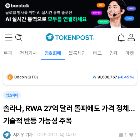
토픽
전체기사
암호화폐
블록체인
테크
경제
마켓
Bitcoin (BTC)
₩
91,636,767
(-0.45%)
Ethereum (ETH)
₩
2,711,628
(-0.26%)
암호화폐
솔라나, RWA 27억 달러 돌파에도 가격 정체…
Tether USDt (USDT)
₩
1,421
(0.00%)
기술적 반등 가능성 주목
BNB (BNB)
₩
841,453
(-0.78%)
서지우 기자
2026.06.11 (목) 14:07
1
1
USDC (USDC)
₩
1,422
(+0.01%)