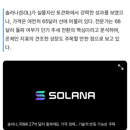
솔라나(SOL)가 실물자산 토큰화에서 강력한 성과를 보였으
XRP (XRP)
₩
1,470
(-3.21%)
나, 가격은 여전히 65달러 선에 머물러 있다. 전문가는 68
Solana (SOL)
₩
103,674
(-1.83%)
달러 돌파 여부가 단기 추세 전환의 핵심이라고 분석하며,
온체인 지표의 견조한 성장도 주목할 만한 점으로 보고 있
TRON (TRX)
₩
464.7
(-0.29%)
다.
Hyperliquid (HYPE)
₩
79,471
(-1.73%)
Dogecoin (DOGE)
₩
98.12
(-1.75%)
솔라나, RWA 27억 달러 돌파에도 가격 정체…기술적 반등 가능성 주목