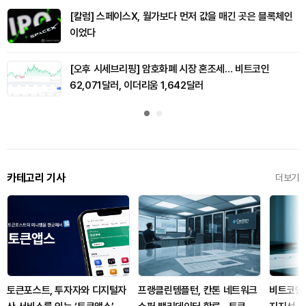
[칼럼] 스페이스X, 월가보다 먼저 값을 매긴 곳은 블록체인
이었다
[오후 시세브리핑] 암호화폐 시장 혼조세… 비트코인
62,071달러, 이더리움 1,642달러
카테고리 기사
더보기
토큰포스트, 투자자와 디지털자
프랭클린템플턴, 칸톤 네트워크
비트코인,