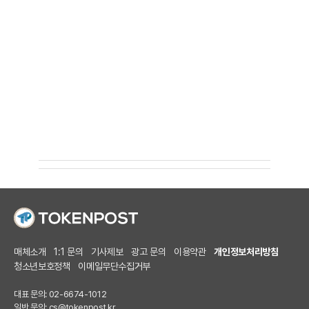
매체소개
1:1 문의
기사제보
광고 문의
이용약관
개인정보처리방침
청소년보호정책
이메일무단수집거부
대표 문의: 02-6674-1012
일반 문의:
cs@tokenpost.kr