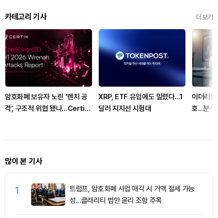
카테고리 기사
더보기
암호화폐 보유자 노린 ‘렌치 공
XRP, ETF 유입에도 밀렸다…1
이더리움,
격’, 구조적 위협 됐나…CertiK
달러 지지선 시험대
호…분석가
“상반기 피해 11.8배 급증”
많이 본 기사
1
트럼프, 암호화폐 사업 매각 시 거액 절세 가능
성...클래리티 법안 윤리 조항 주목