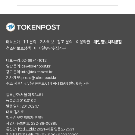
매체소개
1:1 문의
기사제보
광고 문의
이용약관
개인정보처리방침
청소년보호정책
이메일무단수집거부
대표 문의: 02-6674-1012
일반 문의:
cs@tokenpost.kr
광고 문의:
info@tokenpost.kr
기사 제보:
press@tokenpost.kr
주소: 서울시 강남구 논현로 614 ARTISAN 빌딩 6층, 7층
등록번호: 서울 아 52481
등록일: 2018.01.02
발행 일자: 2017.02.17
대표: 김지호
청소년 보호 책임자: 전영빈
사업자 등록번호: 232-88-00885
통신판매업신고번호: 2021-서울 영등포-2531
직업정보제공사업신고번호 : J1204020230009