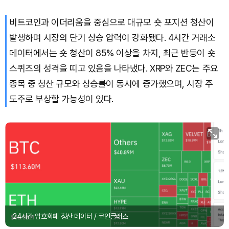
비트코인과 이더리움을 중심으로 대규모 숏 포지션 청산이
Solana (SOL)
₩
105,284
(+0.97%)
발생하며 시장의 단기 상승 압력이 강화됐다. 4시간 거래소
TRON (TRX)
₩
466.7
(+0.18%)
데이터에서는 숏 청산이 85% 이상을 차지, 최근 반등이 숏
스퀴즈의 성격을 띠고 있음을 나타냈다. XRP와 ZEC는 주요
Hyperliquid (HYPE)
₩
80,745
(+3.16%)
종목 중 청산 규모와 상승률이 동시에 증가했으며, 시장 주
도주로 부상할 가능성이 있다.
Dogecoin (DOGE)
₩
99.72
(+1.58%)
Bitcoin (BTC)
₩
92,970,798
(+1.38%)
24시간 암호화폐 청산 데이터 / 코인글래스