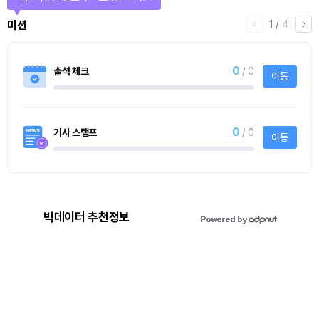
1
/
4
미션
0
출석 체크
/ 0
이동
0
기사 스탬프
/ 0
이동
빅데이터 추천정보