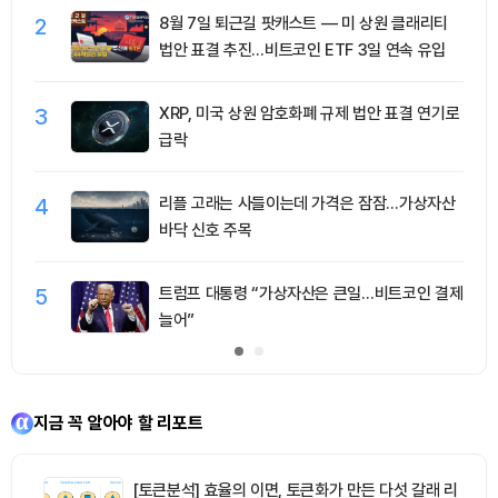
2
8월 7일 퇴근길 팟캐스트 — 미 상원 클래리티
법안 표결 추진…비트코인 ETF 3일 연속 유입
3
XRP, 미국 상원 암호화폐 규제 법안 표결 연기로
급락
4
리플 고래는 사들이는데 가격은 잠잠…가상자산
바닥 신호 주목
5
트럼프 대통령 “가상자산은 큰일…비트코인 결제
늘어”
지금 꼭 알아야 할 리포트
[토큰분석] 효율의 이면, 토큰화가 만든 다섯 갈래 리