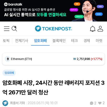
Dogecoin (DOGE)
₩
99.72
(+1.58%)
토픽
전체기사
암호화폐
블록체인
테크
경제
마켓
Bitcoin (BTC)
₩
92,970,798
(+1.38%)
Ethereum (ETH)
₩
2,751,898
(+1.77%)
Tether USDt (USDT)
₩
1,424
(+0.03%)
암호화폐
암호화폐 시장, 24시간 동안 레버리지 포지션 3
BNB (BNB)
₩
844,232
(-0.01%)
억 2671만 달러 청산
USDC (USDC)
₩
1,425
(-0.01%)
최윤서 기자
2026.06.11 (목) 16:01
2
2
XRP (XRP)
₩
1,478
(-0.82%)