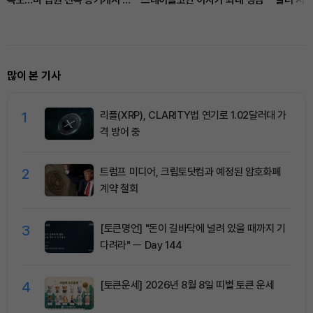
속도…미 법원 신속 증거개시 허
스테이블코인 이자가 최대 쟁점
달러 지
용
많이 본 기사
1
리플(XRP), CLARITY법 연기로 1.02달러대 가
격 방어 중
2
트럼프 미디어, 크립토닷컴과 예정된 암호화폐
계약 철회
3
[토큰명언] "돈이 길바닥에 널려 있을 때까지 기
다려라" ㅡ Day 144
4
[토큰운세] 2026년 8월 8일 띠별 토큰 운세