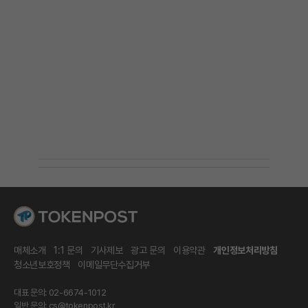
매체소개
1:1 문의
기사제보
광고 문의
이용약관
개인정보처리방침
청소년보호정책
이메일무단수집거부
대표 문의: 02-6674-1012
일반 문의:
cs@tokenpost.kr