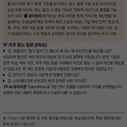
를 이어가며 ‘장기 축적’ 기조를 유지하고 있다. 향후 기업 보유 비트코인은
단순 저장 자산이 아닌, 필요 시 매도 가능한 ‘전략적 자산’으로 활용될 가능
성이 있다.
📘 용어정리
평가손실: 보유 자산을 현재 가격으로 계산했을 때
발생하는 손실(실제 매도 전까지 확정 손실은 아님). 기업 재무 전략: 현금 흐
름, 부채, 운영 자금 등을 고려해 자산을 사고파는 기업의 의사결정 구조. 장
기 보유(HODL): 가격 변동과 상관없이 장기간 자산을 유지하는 투자 전략.
💡 자주 묻는 질문 (FAQ)
Q.
세일러가 “팔지 말라”고 했는데 회사는 왜 비트코인을 매도했나요?
세일러의 발언은 개인 투자자 대상의 장기 보유 철학에 가깝습니다. 반면 기업은
운영 자금, 재무 구조, 주주 책임 등을 고려해야 하므로 필요 시 일부 자산을 매도할
수 있습니다. 즉 개인 조언과 기업 의사결정은 구분해야 한다는 입장입니다.
Q.
32 BTC 매도가 시장에 큰 영향이 있었나요?
Q.
스트레티지의 비트코인 투자 전략은 바뀐 건가요?
TP AI 유의사항
TokenPost.ai 기반 언어 모델을 사용하여 기사를 요약했습니다.
본문의 주요 내용이 제외되거나 사실과 다를 수 있습니다.
본 기사는 시장 데이터 및 차트 분석을 바탕으로 작성되었으며, 특정 종목에 대한
투자 권유가 아닙니다.