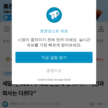
XRP (XRP)
₩
1,457
(+1.37%)
Solana (SOL)
₩
105,026
(+2.79%)
토큰포스트 속보
TRON (TRX)
₩
460.8
(-0.02%)
시장이 움직이기 전에 먼저 아세요. 실시간
토픽
전체기사
암호화폐
블록체인
테크
경제
마켓
속보를 가장 빠르게 받아보세요.
Hyperliquid (HYPE)
₩
76,471
(-1.66%)
지금 알림 받기
Dogecoin (DOGE)
₩
98.65
(+1.60%)
괜찮아요
Bitcoin (BTC)
₩
91,465,061
(+1.25%)
암호화폐
블록체인
사람
Cookie & Data Storage Detail
세일러, 32BTC 매도 논란에 선 그어…“개인과
회사는 다르다”
정민석 기자
2026.06.13 (토) 03:56
0
0