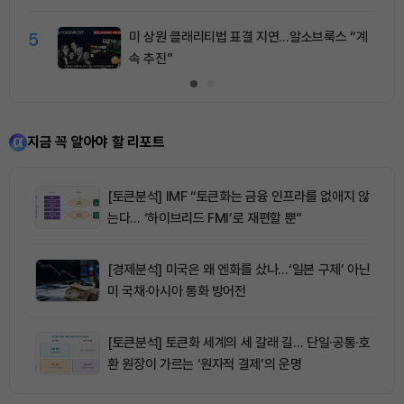
5
미 상원 클래리티법 표결 지연…알소브룩스 “계
속 추진”
지금 꼭 알아야 할 리포트
[토큰분석] IMF “토큰화는 금융 인프라를 없애지 않
는다… ‘하이브리드 FMI’로 재편할 뿐”
[경제분석] 미국은 왜 엔화를 샀나…‘일본 구제’ 아닌
미 국채·아시아 통화 방어전
[토큰분석] 토큰화 세계의 세 갈래 길… 단일·공통·호
환 원장이 가르는 ‘원자적 결제’의 운명