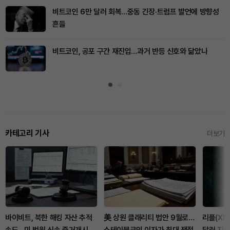
비트코인 6만 달러 회복…중동 긴장·트럼프 발언에 방향성
흔들
비트코인, 공포 구간 재진입…과거 반등 신호와 닮았나
카테고리 기사
더보기
바이비트, 북한 해킹 자산 추적
美 상원 클래리티 법안 9월로…
리플(XRP