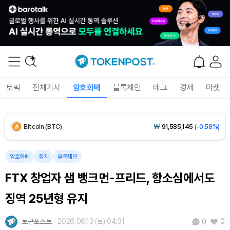
토픽
전체기사
암호화폐
블록체인
테크
경제
마켓
Bitcoin (BTC)
₩
91,585,145
(-0.58%)
Ethereum (ETH)
₩
2,710,125
(-0.41%)
암호화폐
정치
블록체인
FTX 창업자 샘 뱅크먼-프리드, 항소심에서도
Tether USDt (USDT)
₩
1,424
(+0.01%)
징역 25년형 유지
BNB (BNB)
₩
843,712
(-0.67%)
토큰포스트
2026.06.13 (토) 04:31
0
0
USDC (USDC)
₩
1,425
(-0.02%)