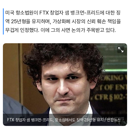
미국 항소법원이 FTX 창업자 샘 뱅크먼-프리드에 대한 징
XRP (XRP)
₩
1,474
(-2.60%)
역 25년형을 유지하며, 가상화폐 시장의 신뢰 훼손 책임을
Solana (SOL)
₩
103,471
(-2.00%)
무겁게 인정했다. 이에 그의 사면 논의가 주목받고 있다.
TRON (TRX)
₩
465.6
(-0.10%)
Hyperliquid (HYPE)
₩
79,479
(-2.12%)
Dogecoin (DOGE)
₩
98.44
(-1.38%)
FTX 창업자 샘 뱅크먼-프리드, 항소심에서도 징역 25년형 유지 / 연합뉴스