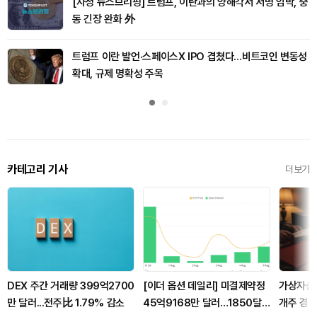
[자정 뉴스브리핑] 트럼프, 이란과의 양해각서 서명 임박, 중
동 긴장 완화 外
트럼프 이란 발언·스페이스X IPO 겹쳤다…비트코인 변동성
확대, 규제 명확성 주목
카테고리 기사
더보기
DEX 주간 거래량 399억2700
[이더 옵션 데일리] 미결제약정
가상자산 
만 달러...전주比 1.79% 감소
45억9168만 달러…1850달
개주 경선