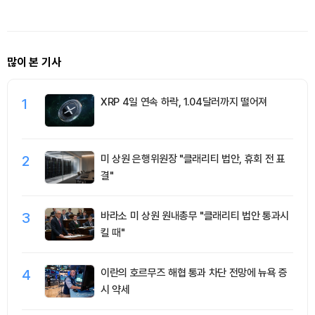
러 풋옵션 거래량 1위
많이 본 기사
1
XRP 4일 연속 하락, 1.04달러까지 떨어져
2
미 상원 은행위원장 "클래리티 법안, 휴회 전 표
결"
3
바라소 미 상원 원내총무 "클래리티 법안 통과시
킬 때"
4
이란의 호르무즈 해협 통과 차단 전망에 뉴욕 증
시 약세