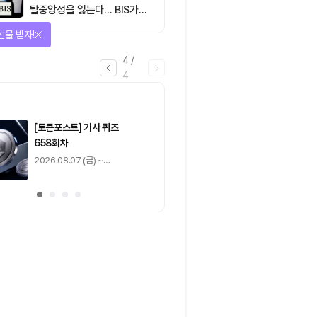
탈중앙성을 잃는다… BIS가
짚은 블록체인 ‘분열의 경제
선물 받자!
학’
4
/
4
마감
[토큰포스트] 기사 퀴즈
[토큰포스트] 기사 
658회차
657회차
2026.08.07 (금) ~
2026.08.06 (목) ~
2026.08.08 (토)
2026.08.07 (금)