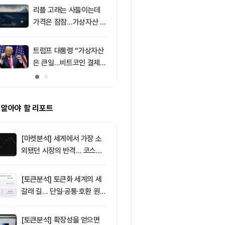
리플 고래는 사들이는데
9
미국 CLARIT
가격은 잠잠…가상자산 바
결 9월로 연
닥 신호 주목
지 1,638 BT
트럼프 대통령 “가상자산
10
[오후 뉴스브리
은 큰일…비트코인 결제
인 고래, 12억
늘어”
BTC 매입 및 
소식 外
 알아야 할 리포트
[마켓분석] 세계에서 가장 소
외됐던 시장의 반격… 코스피
대규모 숏스퀴즈
[토큰분석] 토큰화 세계의 세
갈래 길… 단일·공통·호환 원장
이 가르는 ‘원자적 결제’의 운
명
[토큰분석] 확장성을 얻으면