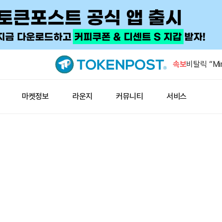
미국 7월 
4.1%
속보
비탈릭 “Min
넘어선 첫 
비탈릭 “시
마켓정보
라운지
커뮤니티
서비스
환영”
사우디·파키
정 체결 예
THENA, 
회
미국 7월 
4.1%
비탈릭 “Min
넘어선 첫 