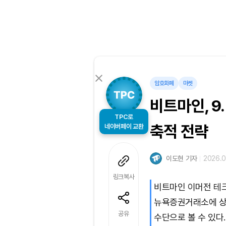
암호화폐
마켓
비트마인, 9
TPC로
네이버페이 교환
축적 전략
이도현 기자
2026.0
링크복사
비트마인 이머전 테크
뉴욕증권거래소에 상장
공유
수단으로 볼 수 있다