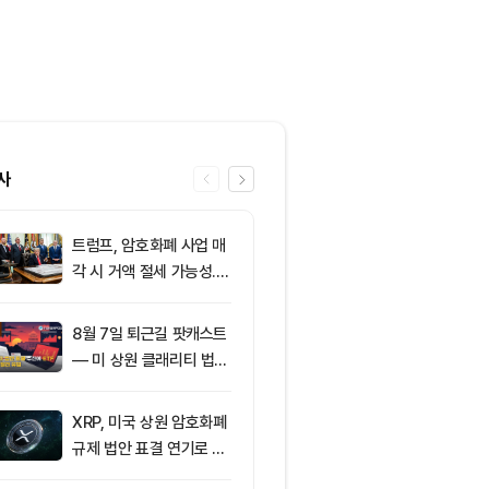
사
트럼프, 암호화폐 사업 매
6
클래리티 법안,
각 시 거액 절세 가능성...
앞두고 분기점
클래리티 법안 윤리 조항
불투명
주목
8월 7일 퇴근길 팟캐스트
7
[특징주] 금호
— 미 상원 클래리티 법안
락장서 외국인
표결 추진…비트코인 ET
속…장중 매수 
F 3일 연속 유입
포착
XRP, 미국 상원 암호화폐
8
친암호화폐 진영
규제 법안 표결 연기로 급
당 경선서 뜻밖
락
래리티 법안 변