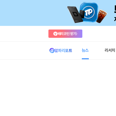
베리코인 받기
뉴스
리서치
알파리포트