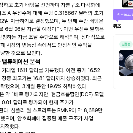
장하고 초기 배당을 선언하며 자본구조 다각화에
즈 A 우선주에 대해 주당 0.316667 달러의 초기
퀴즈풀고 
 22일 지급하기로 결정했으며, 두 번째 주간 배당은
퀴즈
달러로 6월 26일 지급할 예정이다. 이번 우선주 발행은
뒷받침하는 자금 조달 수단으로 해석되며, 상대적으로
폐 시장의 변동성 속에서도 안정적인 수익을
진행중
냥한 것으로 보인다.
 밸류에이션 분석
거래일 16.11 달러를 기록했다. 이전 종가 16.52
장중 최고가는 16.81 달러까지 상승하였다. 최근
하락했으며, 3개월 동안 19.6% 하락하였다.
은 약 1배로 평가되지만, 현금흐름할인(DCF) 모델
0.01 달러로 평가되어 현재 주가가
. 심플리 월 스트리트는 BMNR이 약 8,689만
했으며, 암호화폐에 집중된 매출 구조가 사업
지적했다.