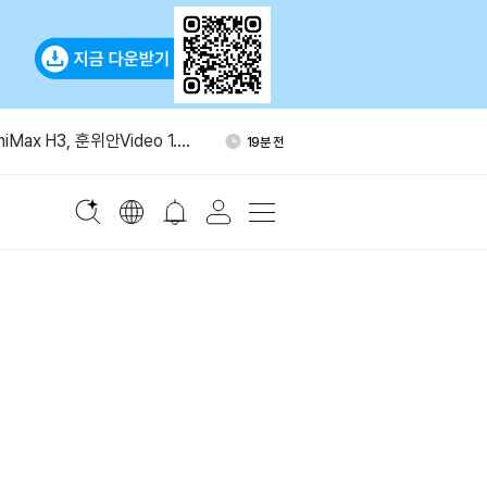
고용 2만3000명 감소…실업률
1시간 전
iMax H3, 훈위안Video 1.5
19분 전
오픈소스 비디오 모델”
그널 전화번호 없는 가입 추진
24분 전
스탄·튀르키예, 공동 방위협
33분 전
정
THE 10% 추가 발행 추진 철
57분 전
고용 2만3000명 감소…실업률
1시간 전
iMax H3, 훈위안Video 1.5
19분 전
오픈소스 비디오 모델”