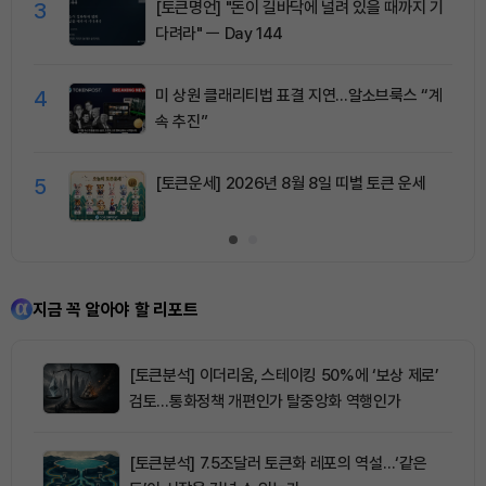
3
[토큰명언] "돈이 길바닥에 널려 있을 때까지 기
다려라" ㅡ Day 144
4
미 상원 클래리티법 표결 지연…알소브룩스 “계
속 추진”
5
[토큰운세] 2026년 8월 8일 띠별 토큰 운세
지금 꼭 알아야 할 리포트
[토큰분석] 이더리움, 스테이킹 50%에 ‘보상 제로’
검토…통화정책 개편인가 탈중앙화 역행인가
[토큰분석] 7.5조달러 토큰화 레포의 역설…‘같은