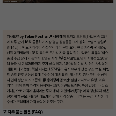
기사요약 by TokenPost.ai
🔎 시장 해석
오피셜 트럼프(TRUMP) 코인
이 하루 만에 18% 급등하며 시장 평균 상승률을 크게 상회. 트럼프 생일(6
월 14일) 이벤트 기대감이 직접적인 매수 촉발 요인. 현물 거래량 +149%,
선물 미결제약정 +18% 증가로 투기성 자금 유입 확인. 밈코인 특유의 ‘이슈
중심 수급 장세’가 강하게 반영된 사례.
💡 전략 포인트
단기 저항선 2.20달
러 돌파 시 2.50달러까지 추가 상승 여지. 1.80달러 이탈 시 단기 차익실현
매물 확대 가능성. 핵심 지지선 1.574달러 유지 여부가 상승 구조 핵심. 이벤
트 종료 전후 변동성 확대 가능성에 대비 필요. 레버리지 증가 구간 → 급락
시 연쇄 청산 리스크 존재.
📘 용어정리
밈코인: 실질 가치보다 유행, 이슈,
커뮤니티에 의해 가격이 움직이는 코인. 이벤트 드리븐: 특정 일정이나 뉴스
기대감으로 가격이 움직이는 투자 방식. 미결제약정(OI): 아직 청산되지 않은
선물 계약 규모. 저항선: 매도세가 강해 가격 상승이 막히는 구간. 지지선: 매
수세가 유입되어 가격 하락이 멈추는 구간.
💡 자주 묻는 질문 (FAQ)