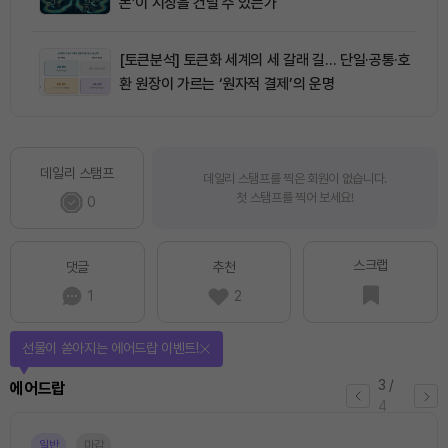
돈’이 시장을 건널 수 있는가
[토큰분석] 토큰화 세계의 세 갈래 길… 단일·공통·호
환 원장이 가르는 ‘원자적 결제’의 운명
데일리 스탬프
데일리 스탬프를 찍은 회원이 없습니다.
첫 스탬프를 찍어 보세요!
0
스크랩
댓글
추천
1
2
퀴즈풀고 선물 받자!
4
/
퀴즈
4
마감