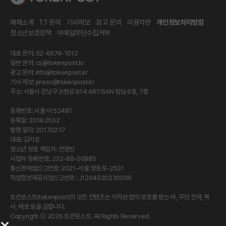
매체소개
1:1 문의
기사제보
광고 문의
이용약관
개인정보처리방침
청소년보호정책
이메일무단수집거부
대표 문의: 02-6674-1012
일반 문의:
cs@tokenpost.kr
광고 문의:
info@tokenpost.kr
기사 제보:
press@tokenpost.kr
주소: 서울시 강남구 논현로 614 ARTISAN 빌딩 6층, 7층
등록번호: 서울 아 52481
등록일: 2018.01.02
발행 일자: 2017.02.17
대표: 김지호
청소년 보호 책임자: 전영빈
사업자 등록번호: 232-88-00885
통신판매업신고번호: 2021-서울 영등포-2531
직업정보제공사업신고번호 : J1204020230009
토큰포스트(tokenpost)의 모든 컨텐츠는 저작권 법의 보호를 받는 바, 무단 전재, 복
사, 배포 등을 금합니다.
Copyright ⓒ 2026 토큰포스트. All Rights Reserved.