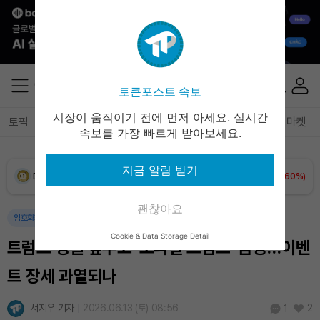
Solana (SOL)
₩
105,026
(+2.79%)
TRON (TRX)
₩
460.8
(-0.02%)
토큰포스트 속보
Hyperliquid (HYPE)
₩
76,471
(-1.66%)
시장이 움직이기 전에 먼저 아세요. 실시간
토픽
전체기사
암호화폐
블록체인
테크
경제
마켓
속보를 가장 빠르게 받아보세요.
Dogecoin (DOGE)
₩
98.65
(+1.60%)
지금 알림 받기
Bitcoin (BTC)
₩
91,465,061
(+1.25%)
괜찮아요
암호화폐
정치
국제
Cookie & Data Storage Detail
트럼프 생일 앞두고 ‘오피셜 트럼프’ 급등…이벤
트 장세 과열되나
서지우 기자
2026.06.13 (토) 08:56
2
1