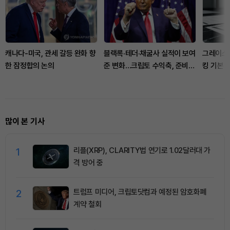
캐나다-미국, 관세 갈등 완화 향
블랙록·테더·채굴사 실적이 보여
그레이스
한 잠정합의 논의
준 변화…크립토 수익축, 준비금
킹 기본 
과 이자로 이동
전환
많이 본 기사
1
리플(XRP), CLARITY법 연기로 1.02달러대 가
격 방어 중
2
트럼프 미디어, 크립토닷컴과 예정된 암호화폐
계약 철회