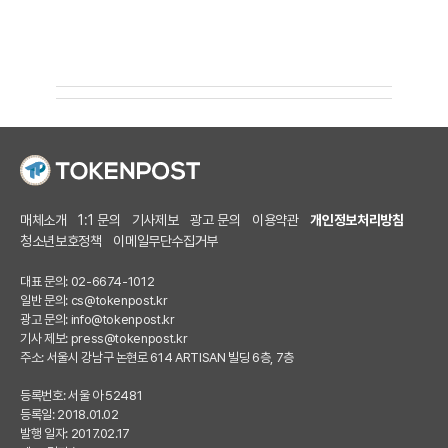
매체소개
1:1 문의
기사제보
광고 문의
이용약관
개인정보처리방침
청소년보호정책
이메일무단수집거부
대표 문의: 02-6674-1012
일반 문의:
cs@tokenpost.kr
광고 문의:
info@tokenpost.kr
기사 제보:
press@tokenpost.kr
주소: 서울시 강남구 논현로 614 ARTISAN 빌딩 6층, 7층
등록번호: 서울 아 52481
등록일: 2018.01.02
발행 일자: 2017.02.17