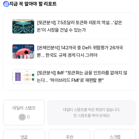
지금 꼭 알아야 할 리포트
[토큰분석] 7.5조달러 토큰화 레포의 역설…‘같은
돈’이 시장을 건널 수 있는가
[온체인분석] 142개국 중 DeFi 위험평가 26개국
뿐… 한국도 규제 경계 다시 그려야
[토큰분석] IMF “토큰화는 금융 인프라를 없애지 않
는다… ‘하이브리드 FMI’로 재편할 뿐”
데일리 스탬프
데일리 스탬프를 찍은 회원이 없습니다.
첫 스탬프를 찍어 보세요!
0
스크랩
댓글
추천