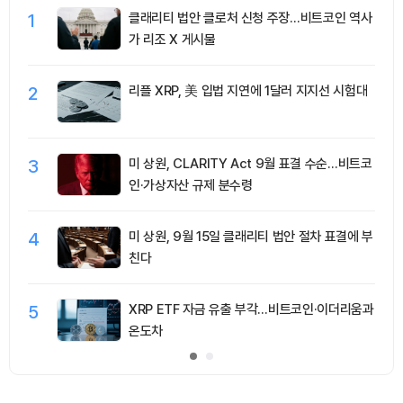
1
클래리티 법안 클로처 신청 주장…비트코인 역사
가 리조 X 게시물
2
리플 XRP, 美 입법 지연에 1달러 지지선 시험대
3
미 상원, CLARITY Act 9월 표결 수순…비트코
인·가상자산 규제 분수령
4
미 상원, 9월 15일 클래리티 법안 절차 표결에 부
친다
5
XRP ETF 자금 유출 부각…비트코인·이더리움과
온도차