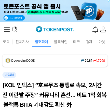
XRP (XRP)
₩
1,467
(+1.58%)
Solana (SOL)
₩
107,338
(+3.34%)
TRON (TRX)
₩
462.6
(+0.45%)
토픽
전체기사
암호화폐
블록체인
테크
경제
마켓
Hyperliquid (HYPE)
₩
77,526
(+1.37%)
Dogecoin (DOGE)
₩
99.87
(+1.70%)
Bitcoin (BTC)
₩
91,548,227
(+0.13%)
암호화폐
[KOL 인덱스] “호르무즈 통행료 속보, 2시간
전 이란발 주장” 커뮤니티 혼선… 비트 1억 회복
·블랙록 BITA 기대감도 확산 外