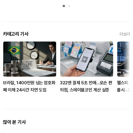
카테고리 기사
더보기
브라질, 1400만원 넘는 암호화
322엔 결제 5초 만에…로손 편
웰스파고,
폐 이체 24시간 지연 도입
의점, 스테이블코인 계산 실증
출시…20
많이 본 기사