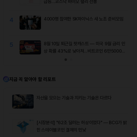
급등…코스닥 바이오 랠리 선봉
4
4000명 참여한 SK하이닉스 새 노조 준비모임
5
8월 10일 퇴근길 팟캐스트 — 미국 9월 금리 인
상 확률 43%로 낮아져…비트코인 6만5000달
러 유지
지금 꼭 알아야 할 리포트
자산을 모으는 기술과 지키는 기술은 다르다
[시장분석] "62조 달러는 허상이었다" — BCG가 밝
힌 스테이블코인 결제의 민낯