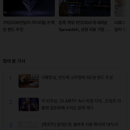
1억2500만달러 이더리움 온체
등록 계정 1만2000개 내세운
USDD 
인 펀드 추진
Spreadefi, 성장 지표 기준 제
달러 증
각각
많이 본 기사
1
대통령실, 반도체 소부장에 5조원 펀드 조성
2
미 민주당, CLARITY Act 허점 지적…트럼프 대
통령 암호화폐 수익도 문제 제기
3
[특징주] 알테오젠, 블랙록 지분 확대에 14%대