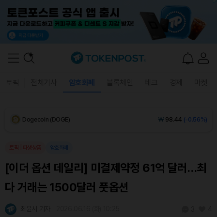
XRP (XRP)
₩
1,450
(-1.02%)
Solana (SOL)
₩
108,039
(+0.11%)
TRON (TRX)
₩
467.3
(+0.56%)
토픽
전체기사
암호화폐
블록체인
테크
경제
마켓
Hyperliquid (HYPE)
₩
77,052
(+0.48%)
Dogecoin (DOGE)
₩
98.44
(-0.56%)
Bitcoin (BTC)
₩
91,432,641
(-0.20%)
토픽
|
파생상품
암호화폐
[이더 옵션 데일리] 미결제약정 61억 달러…최
다 거래는 1500달러 풋옵션
최윤서 기자
2026.06.16 (화) 10:25
4
3