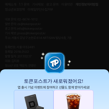
매체소개
1:1 문의
기사제보
광고 문의
이용약관
개인정보처리방침
청소년보호정책
이메일무단수집거부
대표 문의: 02-6674-1012
일반 문의:
cs@tokenpost.kr
광고 문의:
info@tokenpost.kr
기사 제보:
press@tokenpost.kr
주소: 서울시 강남구 논현로 614 ARTISAN 빌딩 6층, 7층
등록번호: 서울 아 52481
등록일: 2018.01.02
발행 일자: 2017.02.17
대표: 김지호
청소년 보호 책임자: 전영빈
사업자 등록번호: 232-88-00885
통신판매업신고번호: 2021-서울 영등포-2531
직업정보제공사업신고번호 : J1204020230009
토큰포스트가 새로워졌어요!
앱 출시 기념 이벤트에 참여하고 선물도 함께 받아가세요!
토큰포스트(tokenpost)의 모든 컨텐츠는 저작권 법의 보호를 받는 바, 무단 전재, 복
사, 배포 등을 금합니다.
Copyright ⓒ 2026 토큰포스트. All Rights Reserved.