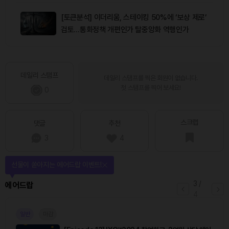
[토큰분석] 이더리움, 스테이킹 50%에 ‘보상 제로’
검토…통화정책 개편인가 탈중앙화 역행인가
데일리 스탬프
데일리 스탬프를 찍은 회원이 없습니다.
첫 스탬프를 찍어 보세요!
0
스크랩
댓글
추천
3
4
선물이 쏟아지는 에어드랍 이벤트!
3
/
에어드랍
4
일반
마감