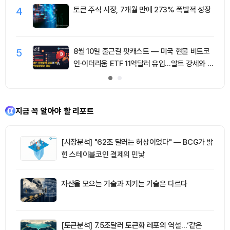
4
토큰 주식 시장, 7개월 만에 273% 폭발적 성장
5
8월 10일 출근길 팟캐스트 — 미국 현물 비트코
인·이더리움 ETF 11억달러 유입…알트 강세와 숏
청산 동반
지금 꼭 알아야 할 리포트
[시장분석] "62조 달러는 허상이었다" — BCG가 밝
힌 스테이블코인 결제의 민낯
자산을 모으는 기술과 지키는 기술은 다르다
[토큰분석] 7.5조달러 토큰화 레포의 역설…‘같은