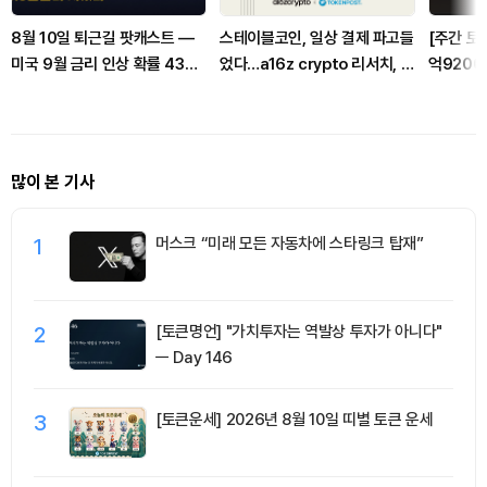
8월 10일 퇴근길 팟캐스트 —
스테이블코인, 일상 결제 파고들
[주간 토큰
미국 9월 금리 인상 확률 43%
었다…a16z crypto 리서치, 월
억9200
로 낮아져…비트코인 6만
7억5900만달러 카드 결제 분
정...RA
5000달러 유지
석
많이 본 기사
1
머스크 “미래 모든 자동차에 스타링크 탑재”
2
[토큰명언] "가치투자는 역발상 투자가 아니다"
ㅡ Day 146
3
[토큰운세] 2026년 8월 10일 띠별 토큰 운세