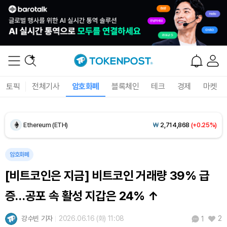
Dogecoin (DOGE)
₩
98.68
(-0.16%)
토픽
전체기사
암호화폐
블록체인
테크
경제
마켓
Bitcoin (BTC)
₩
91,940,579
(+0.55%)
Ethereum (ETH)
₩
2,714,868
(+0.25%)
Tether USDt (USDT)
₩
1,408
(0.00%)
암호화폐
[비트코인은 지금] 비트코인 거래량 39% 급
BNB (BNB)
₩
851,649
(+0.26%)
증…공포 속 활성 지갑은 24% ↑
USDC (USDC)
₩
1,409
(+0.01%)
강수빈 기자
2026.06.16 (화) 11:08
2
1
XRP (XRP)
₩
1,460
(-0.09%)