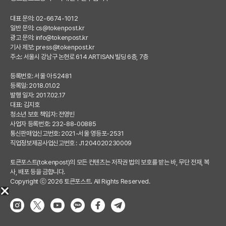
대표 문의: 02-6674-1012
일반 문의:
cs@tokenpost.kr
광고 문의:
info@tokenpost.kr
기사 제보:
press@tokenpost.kr
주소: 서울시 강남구 논현로 614 ARTISAN 빌딩 6층, 7층
등록번호: 서울 아 52481
등록일: 2018.01.02
발행 일자: 2017.02.17
대표: 김지호
청소년 보호 책임자: 전영빈
사업자 등록번호: 232-88-00885
통신판매업신고번호: 2021-서울 영등포-2531
직업정보제공사업신고번호 : J1204020230009
토큰포스트(tokenpost)의 모든 컨텐츠는 저작권 법의 보호를 받는 바, 무단 전재, 복
사, 배포 등을 금합니다.
Copyright ⓒ 2026 토큰포스트. All Rights Reserved.