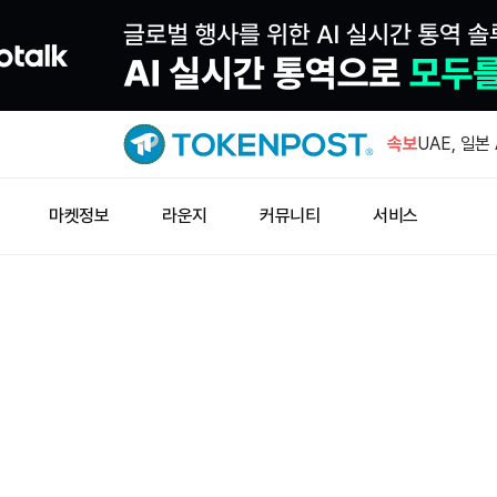
구글 모회사
발행 착수
속보
UAE, 일본
투자 검토
테더 산하 
마켓정보
라운지
커뮤니티
서비스
추진한다
아캄, 코인
트 USDC
블랙록 비트코
수…누적 4
구글 모회사
발행 착수
UAE, 일본
투자 검토