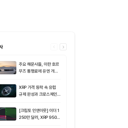
사
주요 해운사들, 이란 호르
6
8월 6일 퇴근
무즈 통행료에 유엔 개입
— 미국 비트
요청
움 현물 ETF 
달러 순유입, 
XRP 가격 등락 속 유럽
7
[오후 시세브리
림 강화
규제 완성과 크로스체인
폐 시장 혼조세
확장 주목
인 64,516달
움 1,897달러
[크립토 인앤아웃] 이더 1
8
ETF스토어 대표
250만 달러, XRP 950만
TY 법안 논의
달러 이탈
교육 필요성 드