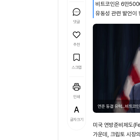
비트코인은 6만500
유동성 관련 발언이 
댓글
추천
스크랩
인쇄
연준 동결 유력…비트코인 분수
글자크기
미국 연방준비제도(F
가운데, 크립토 시장의