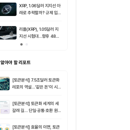
XRP, 1.06달러 지지선 아
9
리플(XRP), 1
래로 추락할까? 규제 입법
지선 시험대…1
과 기관 자금 유입 관건
복이 분기점
리플(XRP), 1.05달러 지
10
[특징주] 고려
지선 시험대…향후 48시
급등, 비철금속
간이 분기점 될까
끈다…구리값 
부각
 알아야 할 리포트
[토큰분석] 7.5조달러 토큰화
레포의 역설…‘같은 돈’이 시장
을 건널 수 있는가
[토큰분석] 토큰화 세계의 세
갈래 길… 단일·공통·호환 원장
이 가르는 ‘원자적 결제’의 운
명
[토큰분석] 효율의 이면, 토큰