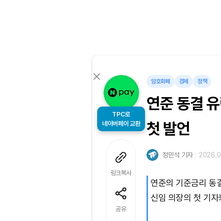
암호화폐
경제
정책
연준 동결 
TPC로
네이버페이 교환
첫 발언
정민석 기자
2026.06
링크복사
연준의 기준금리 동결
신임 의장의 첫 기자
공유