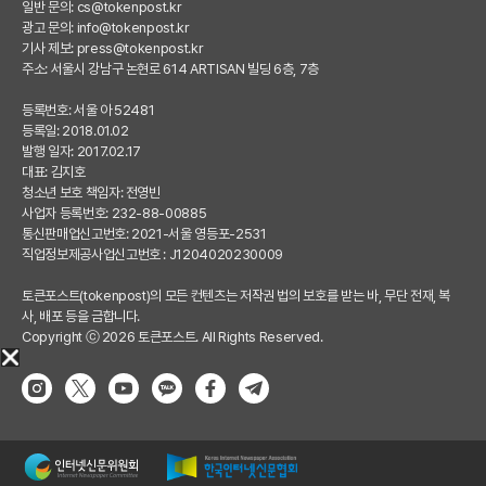
일반 문의:
cs@tokenpost.kr
광고 문의:
info@tokenpost.kr
기사 제보:
press@tokenpost.kr
주소: 서울시 강남구 논현로 614 ARTISAN 빌딩 6층, 7층
등록번호: 서울 아 52481
등록일: 2018.01.02
발행 일자: 2017.02.17
대표: 김지호
청소년 보호 책임자: 전영빈
사업자 등록번호: 232-88-00885
통신판매업신고번호: 2021-서울 영등포-2531
직업정보제공사업신고번호 : J1204020230009
토큰포스트(tokenpost)의 모든 컨텐츠는 저작권 법의 보호를 받는 바, 무단 전재, 복
사, 배포 등을 금합니다.
Copyright ⓒ 2026 토큰포스트. All Rights Reserved.