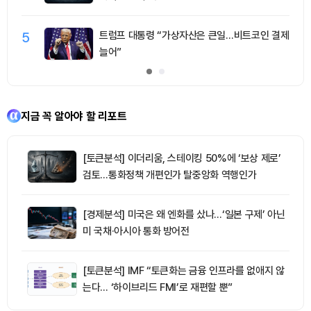
5
트럼프 대통령 “가상자산은 큰일…비트코인 결제
늘어”
지금 꼭 알아야 할 리포트
[토큰분석] 이더리움, 스테이킹 50%에 ‘보상 제로’
검토…통화정책 개편인가 탈중앙화 역행인가
[경제분석] 미국은 왜 엔화를 샀나…‘일본 구제’ 아닌
미 국채·아시아 통화 방어전
[토큰분석] IMF “토큰화는 금융 인프라를 없애지 않
는다… ‘하이브리드 FMI’로 재편할 뿐”