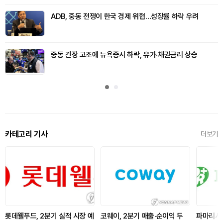
ADB, 중동 전쟁이 한국 경제 위협…성장률 하락 우려
중동 긴장 고조에 뉴욕증시 하락, 유가·채권금리 상승
카테고리 기사
더보기
롯데웰푸드, 2분기 실적 시장 예
코웨이, 2분기 매출·순이익 두
파마리서치