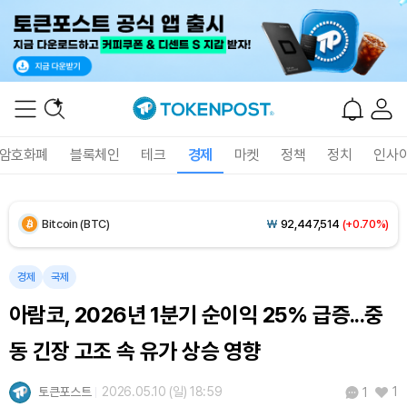
암호화폐
블록체인
테크
경제
마켓
정책
정치
인사
Bitcoin (BTC)
₩
92,447,514
(+0.70%)
Ethereum (ETH)
₩
2,728,318
(+0.37%)
경제
국제
아람코, 2026년 1분기 순이익 25% 급증...중
Tether USDt (USDT)
₩
1,424
(+0.04%)
동 긴장 고조 속 유가 상승 영향
BNB (BNB)
₩
842,779
(-0.11%)
토큰포스트
2026.05.10 (일) 18:59
1
1
USDC (USDC)
₩
1,425
(0.00%)