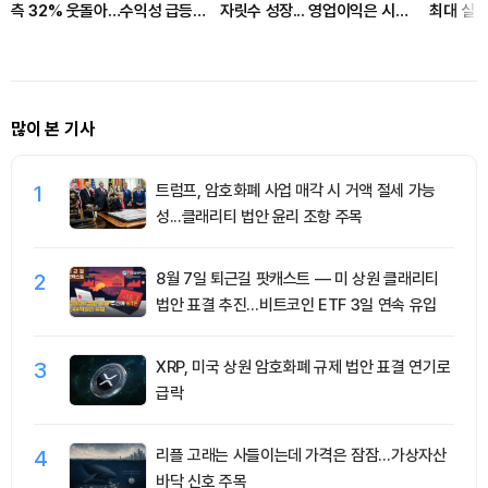
측 32% 웃돌아…수익성 급등
자릿수 성장... 영업이익은 시장
최대 실적
비결은?
기대 못 미쳐
많이 본 기사
1
트럼프, 암호화폐 사업 매각 시 거액 절세 가능
성...클래리티 법안 윤리 조항 주목
2
8월 7일 퇴근길 팟캐스트 — 미 상원 클래리티
법안 표결 추진…비트코인 ETF 3일 연속 유입
3
XRP, 미국 상원 암호화폐 규제 법안 표결 연기로
급락
4
리플 고래는 사들이는데 가격은 잠잠…가상자산
바닥 신호 주목