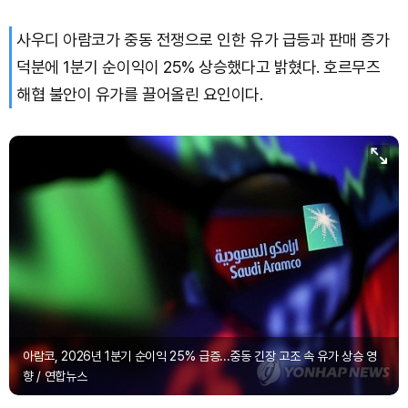
사우디 아람코가 중동 전쟁으로 인한 유가 급등과 판매 증가
XRP (XRP)
₩
1,463
(-1.69%)
덕분에 1분기 순이익이 25% 상승했다고 밝혔다. 호르무즈
Solana (SOL)
₩
105,016
(+0.71%)
해협 불안이 유가를 끌어올린 요인이다.
TRON (TRX)
₩
466.9
(+0.02%)
Hyperliquid (HYPE)
₩
79,492
(+0.33%)
Dogecoin (DOGE)
₩
99.42
(+1.43%)
아람코, 2026년 1분기 순이익 25% 급증...중동 긴장 고조 속 유가 상승 영
향 / 연합뉴스