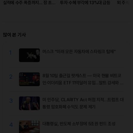
실적에 수주 폭증까지… 장 초반
투자 수혜 부각에 13%대 급등
외 주식 
16%대 강세
매수세 
많이 본 기사
1
머스크 “미래 모든 자동차에 스타링크 탑재”
2
8월 10일 출근길 팟캐스트 — 미국 현물 비트코
인·이더리움 ETF 11억달러 유입…알트 강세와 숏
청산 동반
3
미 민주당, CLARITY Act 허점 지적…트럼프 대
통령 암호화폐 수익도 문제 제기
4
대통령실, 반도체 소부장에 5조원 펀드 조성