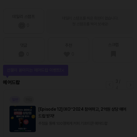
데일리 스탬프
데일리 스탬프를 찍은 회원이 없습니다.
첫 스탬프를 찍어 보세요!
0
스크랩
댓글
추천
0
0
선물이 쏟아지는 에어드랍 이벤트!
3
/
에어드랍
4
일반
마감
[Episode 12] IXO™2024 참여하고, 2억원 상당 에어
드랍 받자!
추첨을 통해 100명에게 커피 기프티콘 에어드랍