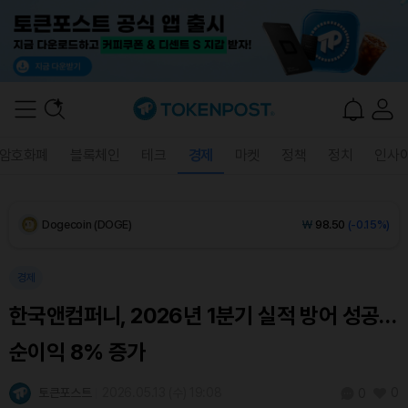
XRP (XRP)
₩
1,453
(-0.26%)
Solana (SOL)
₩
108,086
(+0.42%)
TRON (TRX)
₩
465.6
(+0.26%)
Hyperliquid (HYPE)
₩
76,953
(+0.09%)
암호화폐
블록체인
테크
경제
마켓
정책
정치
인사
Dogecoin (DOGE)
₩
98.50
(-0.15%)
Bitcoin (BTC)
₩
91,713,161
(+0.46%)
경제
한국앤컴퍼니, 2026년 1분기 실적 방어 성공…
순이익 8% 증가
토큰포스트
2026.05.13 (수) 19:08
0
0