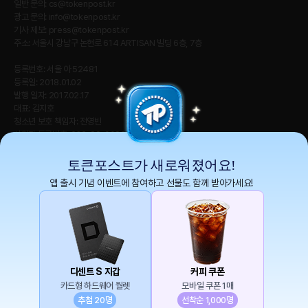
일반 문의:
cs@tokenpost.kr
광고 문의:
info@tokenpost.kr
기사 제보:
press@tokenpost.kr
주소: 서울시 강남구 논현로 614 ARTISAN 빌딩 6층, 7층
등록번호: 서울 아 52481
등록일: 2018.01.02
발행 일자: 2017.02.17
대표: 김지호
청소년 보호 책임자: 전영빈
사업자 등록번호: 232-88-00885
통신판매업신고번호: 2021-서울 영등포-2531
직업정보제공사업신고번호 : J1204020230009
토큰포스트가 새로워졌어요!
앱 출시 기념 이벤트에 참여하고 선물도 함께 받아가세요!
토큰포스트(tokenpost)의 모든 컨텐츠는 저작권 법의 보호를 받는 바, 무단 전재, 복
사, 배포 등을 금합니다.
Copyright ⓒ 2026 토큰포스트. All Rights Reserved.
디센트 S 지갑
커피 쿠폰
카드형 하드웨어 월렛
모바일 쿠폰 1매
추첨 20명
선착순 1,000명