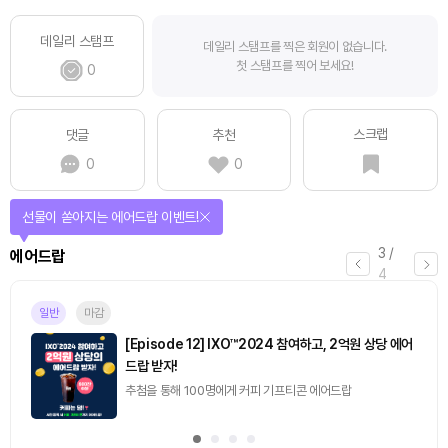
데일리 스탬프
데일리 스탬프를 찍은 회원이 없습니다.
첫 스탬프를 찍어 보세요!
0
스크랩
댓글
추천
0
0
퀴즈풀고 선물 받자!
4
/
퀴즈
4
마감
[토큰포스트] 기사 퀴즈 658회차
2026.08.07 (금) ~ 2026.08.08 (토)