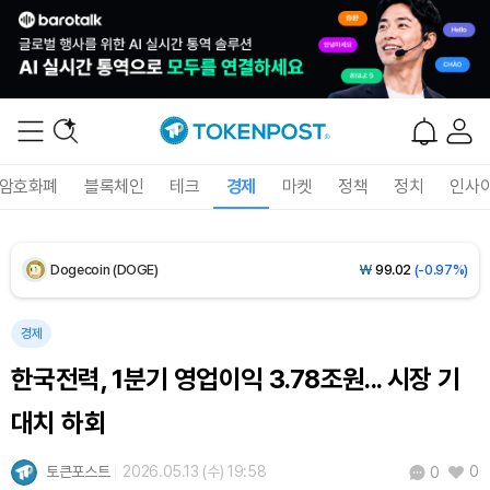
XRP (XRP)
₩
1,462
(-0.43%)
Solana (SOL)
₩
107,994
(+0.92%)
TRON (TRX)
₩
464.4
(+0.47%)
암호화폐
블록체인
테크
경제
마켓
정책
정치
인사
Hyperliquid (HYPE)
₩
76,713
(-0.10%)
Dogecoin (DOGE)
₩
99.02
(-0.97%)
Bitcoin (BTC)
₩
91,734,940
(+0.05%)
경제
한국전력, 1분기 영업이익 3.78조원... 시장 기
대치 하회
토큰포스트
2026.05.13 (수) 19:58
0
0