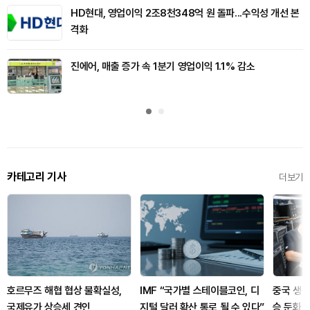
HD현대, 영업이익 2조8천348억 원 돌파...수익성 개선 본
격화
진에어, 매출 증가 속 1분기 영업이익 1.1% 감소
카테고리 기사
더보기
호르무즈 해협 협상 불확실성,
IMF “국가별 스테이블코인, 디
중국 생
국제유가 상승세 견인
지털 달러 확산 통로 될 수 있다”
승 둔화…