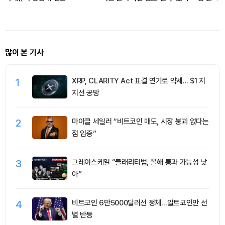
변수 여
많이 본 기사
1
XRP, CLARITY Act 표결 연기로 약세... $1 지
지선 공방
2
마이클 세일러 “비트코인 매도, 시장 붕괴 없다는
점 입증”
3
그레이스케일 “클래리티법, 올해 통과 가능성 낮
아”
4
비트코인 6만5000달러선 정체…알트코인만 선
별 반등