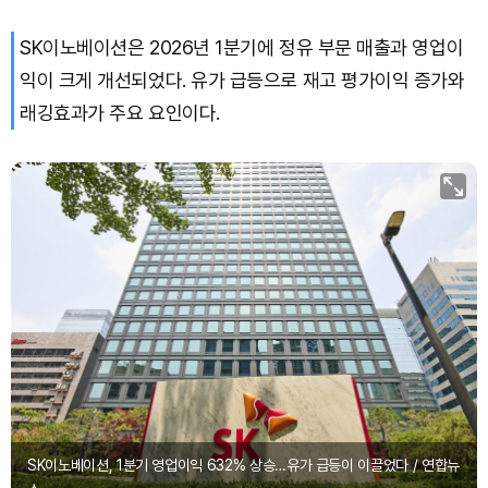
SK이노베이션은 2026년 1분기에 정유 부문 매출과 영업이
Dogecoin (DOGE)
₩
99.35
(+1.00%)
익이 크게 개선되었다. 유가 급등으로 재고 평가이익 증가와
Bitcoin (BTC)
₩
92,510,131
(+0.80%)
래깅효과가 주요 요인이다.
SK이노베이션, 1분기 영업이익 632% 상승…유가 급등이 이끌었다 / 연합뉴