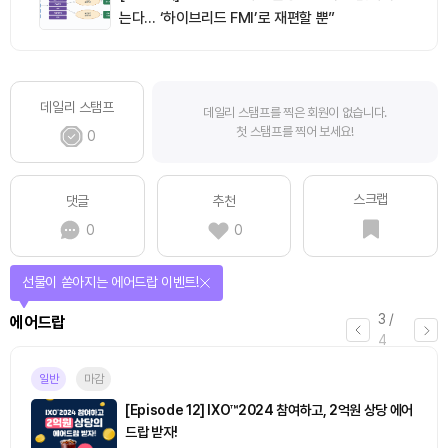
는다… ‘하이브리드 FMI’로 재편할 뿐”
데일리 스탬프
데일리 스탬프를 찍은 회원이 없습니다.
첫 스탬프를 찍어 보세요!
0
스크랩
댓글
추천
0
0
선물이 쏟아지는 에어드랍 이벤트!
3
/
에어드랍
4
일반
마감
[Episode 12] IXO™2024 참여하고, 2억원 상당 에어
드랍 받자!