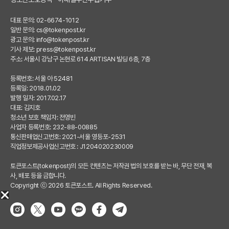
대표 문의: 02-6674-1012
일반 문의:
cs@tokenpost.kr
광고 문의:
info@tokenpost.kr
기사 제보:
press@tokenpost.kr
주소: 서울시 강남구 논현로 614 ARTISAN 빌딩 6층, 7층
등록번호: 서울 아 52481
등록일: 2018.01.02
발행 일자: 2017.02.17
대표: 김지호
청소년 보호 책임자: 전영빈
사업자 등록번호: 232-88-00885
통신판매업신고번호: 2021-서울 영등포-2531
직업정보제공사업신고번호 : J1204020230009
토큰포스트(tokenpost)의 모든 컨텐츠는 저작권 법의 보호를 받는 바, 무단 전재, 복
사, 배포 등을 금합니다.
Copyright ⓒ 2026 토큰포스트. All Rights Reserved.