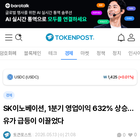
Bitcoin (BTC)
₩
92,510,131
(+0.80%)
Ethereum (ETH)
₩
2,730,591
(+0.57%)
Tether USDt (USDT)
₩
1,424
(+0.03%)
암호화폐
블록체인
테크
경제
마켓
정책
정치
인사
BNB (BNB)
₩
844,358
(+0.13%)
USDC (USDC)
₩
1,425
(+0.01%)
XRP (XRP)
₩
1,457
(-1.22%)
경제
SK이노베이션, 1분기 영업이익 632% 상승…
Solana (SOL)
₩
104,898
(+1.06%)
유가 급등이 이끌었다
TRON (TRX)
₩
466.1
(+0.10%)
토큰포스트
2026.05.13 (수) 21:08
0
0
Hyperliquid (HYPE)
₩
77,073
(-3.40%)