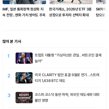
IMF, 일본 통화정책 정상화 지
한국거래소, 2026년 ETF 3종
SK하이닉
속 전망...엔화 가치 방어도 주목
상장으로 투자자 선택지 확대
탕으로 
많이 본 기사
1
트럼프 대통령 “가상자산은 큰일…비트코인 결제
늘어”
2
미국 CLARITY 법안 표결 9월로 연기…스트래
티지 1,638 BTC 매도
3
코스피·코스닥 동반 하락, 외국인 매도세와 대외
불안 영향