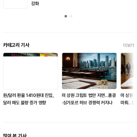
강화
카테고리 기사
더보기
원/달러 환율 1410원대 진입,
미 상원 크립토 법안 지연…홍콩
미 상원, 
달러 매도 물량 증가 영향
·싱가포르 허브 경쟁력 커지나
미뤄…암
로 넘어
많이 본 기사