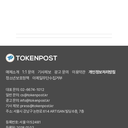
매체소개
1:1 문의
기사제보
광고 문의
이용약관
개인정보처리방침
청소년보호정책
이메일무단수집거부
대표 문의: 02-6674-1012
일반 문의:
cs@tokenpost.kr
광고 문의:
info@tokenpost.kr
기사 제보:
press@tokenpost.kr
주소: 서울시 강남구 논현로 614 ARTISAN 빌딩 6층, 7층
등록번호: 서울 아 52481
등록일: 2018.01.02