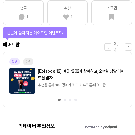
스크랩
댓글
추천
1
1
선물이 쏟아지는 에어드랍 이벤트!
3
/
에어드랍
4
일반
마감
[Episode 12] IXO™2024 참여하고, 2억원 상당 에어
드랍 받자!
추첨을 통해 100명에게 커피 기프티콘 에어드랍
빅데이터 추천정보