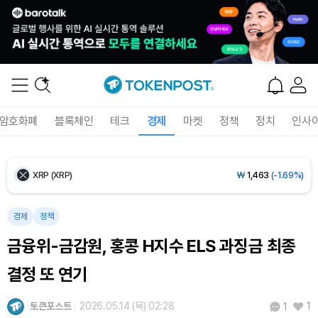
Ethereum (ETH)
₩
2,728,318
(+0.37%)
Tether USDt (USDT)
₩
1,424
(+0.04%)
BNB (BNB)
₩
842,779
(-0.11%)
암호화폐
블록체인
테크
경제
마켓
정책
정치
인사
USDC (USDC)
₩
1,425
(0.00%)
XRP (XRP)
₩
1,463
(-1.69%)
Solana (SOL)
₩
105,016
(+0.71%)
경제
정책
금융위-금감원, 홍콩 H지수 ELS 과징금 최종
TRON (TRX)
₩
466.9
(+0.02%)
결정 또 연기
Hyperliquid (HYPE)
₩
79,492
(+0.33%)
토큰포스트
2026.05.14 (목) 02:28
1
1
Dogecoin (DOGE)
₩
99.42
(+1.43%)