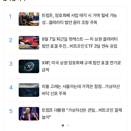
1
트럼프, 암호화폐 사업 매각 시 거액 절세 가능
성...클래리티 법안 윤리 조항 주목
2
8월 7일 퇴근길 팟캐스트 — 미 상원 클래리티
법안 표결 추진…비트코인 ETF 3일 연속 유입
3
XRP, 미국 상원 암호화폐 규제 법안 표결 연기로
급락
4
리플 고래는 사들이는데 가격은 잠잠…가상자산
바닥 신호 주목
5
트럼프 대통령 “가상자산은 큰일…비트코인 결제
늘어”