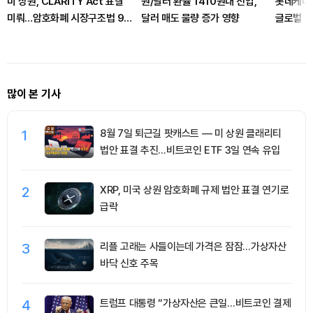
미 상원, CLARITY Act 표결
원/달러 환율 1410원대 진입,
롯데케미칼
미뤄…암호화폐 시장구조법 9월
달러 매도 물량 증가 영향
글로벌 공
로 넘어가나
성 강화
많이 본 기사
1
8월 7일 퇴근길 팟캐스트 — 미 상원 클래리티
법안 표결 추진…비트코인 ETF 3일 연속 유입
2
XRP, 미국 상원 암호화폐 규제 법안 표결 연기로
급락
3
리플 고래는 사들이는데 가격은 잠잠…가상자산
바닥 신호 주목
4
트럼프 대통령 “가상자산은 큰일…비트코인 결제