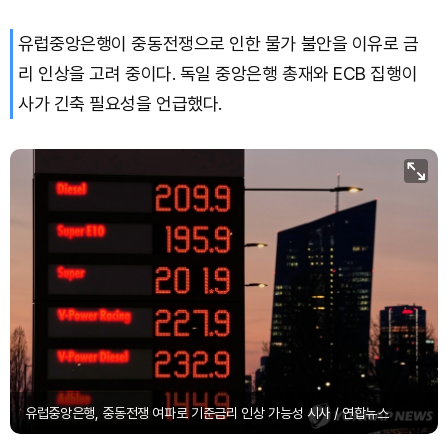
유럽중앙은행이 중동전쟁으로 인한 물가 불안을 이유로 금
XRP (XRP)
₩
1,463
(-2.16%)
리 인상을 고려 중이다. 독일 중앙은행 총재와 ECB 집행이
Solana (SOL)
₩
105,243
(+0.73%)
사가 긴축 필요성을 언급했다.
TRON (TRX)
₩
466.6
(+0.04%)
Hyperliquid (HYPE)
₩
79,413
(-0.04%)
Dogecoin (DOGE)
₩
99.60
(+1.12%)
유럽중앙은행, 중동전쟁 여파로 기준금리 인상 가능성 시사 / 연합뉴스