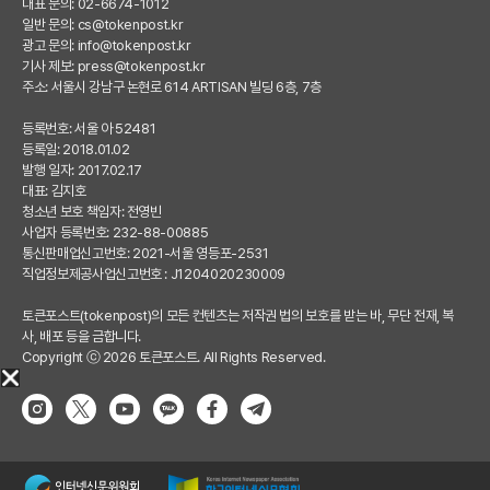
대표 문의: 02-6674-1012
일반 문의:
cs@tokenpost.kr
광고 문의:
info@tokenpost.kr
기사 제보:
press@tokenpost.kr
주소: 서울시 강남구 논현로 614 ARTISAN 빌딩 6층, 7층
등록번호: 서울 아 52481
등록일: 2018.01.02
발행 일자: 2017.02.17
대표: 김지호
청소년 보호 책임자: 전영빈
사업자 등록번호: 232-88-00885
통신판매업신고번호: 2021-서울 영등포-2531
직업정보제공사업신고번호 : J1204020230009
토큰포스트(tokenpost)의 모든 컨텐츠는 저작권 법의 보호를 받는 바, 무단 전재, 복
사, 배포 등을 금합니다.
Copyright ⓒ 2026 토큰포스트. All Rights Reserved.