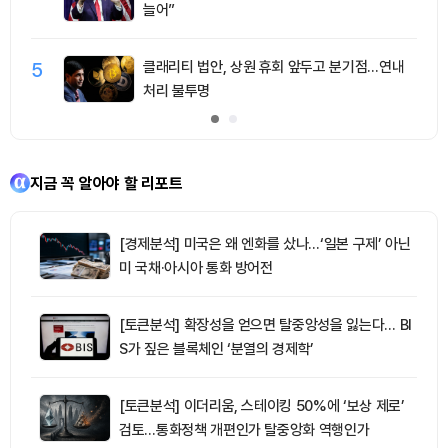
늘어”
5
클래리티 법안, 상원 휴회 앞두고 분기점…연내
처리 불투명
지금 꼭 알아야 할 리포트
[경제분석] 미국은 왜 엔화를 샀나…‘일본 구제’ 아닌
미 국채·아시아 통화 방어전
[토큰분석] 확장성을 얻으면 탈중앙성을 잃는다… BI
S가 짚은 블록체인 ‘분열의 경제학’
[토큰분석] 이더리움, 스테이킹 50%에 ‘보상 제로’
검토…통화정책 개편인가 탈중앙화 역행인가