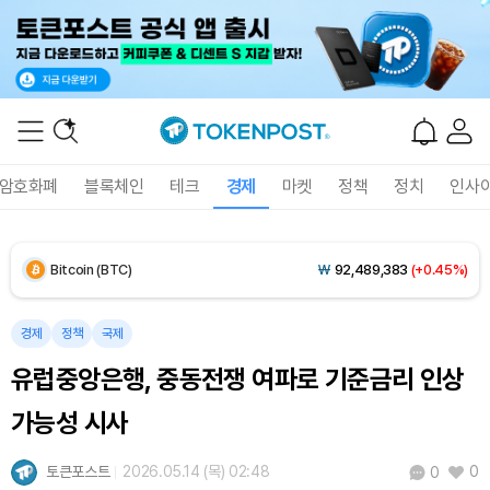
암호화폐
블록체인
테크
경제
마켓
정책
정치
인사
Bitcoin (BTC)
₩
92,489,383
(+0.45%)
Ethereum (ETH)
₩
2,731,968
(+0.34%)
경제
정책
국제
유럽중앙은행, 중동전쟁 여파로 기준금리 인상
Tether USDt (USDT)
₩
1,424
(+0.01%)
가능성 시사
BNB (BNB)
₩
843,507
(-0.13%)
토큰포스트
2026.05.14 (목) 02:48
0
0
USDC (USDC)
₩
1,425
(0.00%)