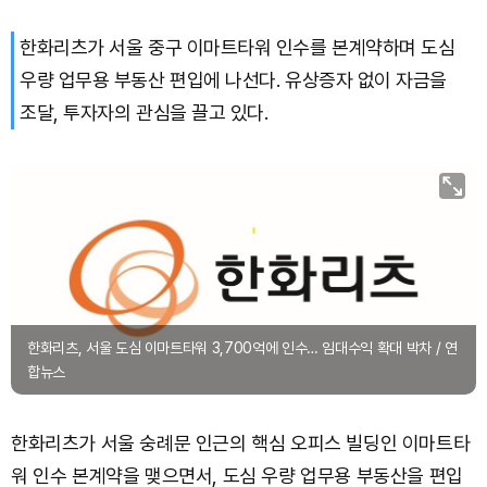
한화리츠가 서울 중구 이마트타워 인수를 본계약하며 도심
TRON (TRX)
₩
466.3
(+0.18%)
우량 업무용 부동산 편입에 나선다. 유상증자 없이 자금을
Hyperliquid (HYPE)
₩
77,007
(-3.95%)
조달, 투자자의 관심을 끌고 있다.
Dogecoin (DOGE)
₩
99.09
(+0.73%)
Bitcoin (BTC)
₩
92,206,721
(+0.18%)
한화리츠, 서울 도심 이마트타워 3,700억에 인수… 임대수익 확대 박차 / 연
합뉴스
한화리츠가 서울 숭례문 인근의 핵심 오피스 빌딩인 이마트타
워 인수 본계약을 맺으면서, 도심 우량 업무용 부동산을 편입