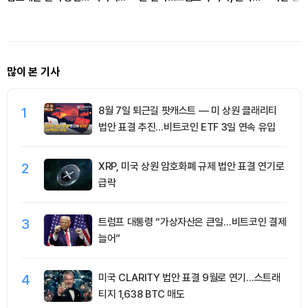
통장 한도 축소
과 이자로 이동
1.27% 
많이 본 기사
1
8월 7일 퇴근길 팟캐스트 — 미 상원 클래리티
법안 표결 추진…비트코인 ETF 3일 연속 유입
2
XRP, 미국 상원 암호화폐 규제 법안 표결 연기로
급락
3
트럼프 대통령 “가상자산은 큰일…비트코인 결제
늘어”
4
미국 CLARITY 법안 표결 9월로 연기…스트래
티지 1,638 BTC 매도