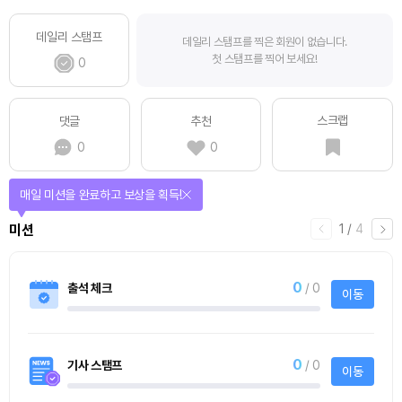
데일리 스탬프
데일리 스탬프를 찍은 회원이 없습니다.
첫 스탬프를 찍어 보세요!
0
스크랩
댓글
추천
0
0
매일 미션을 완료하고 보상을 획득!
1
/
4
미션
0
출석 체크
/ 0
이동
0
기사 스탬프
/ 0
이동