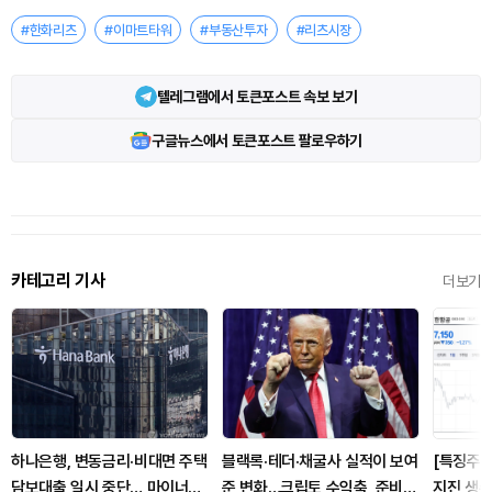
#한화리츠
#이마트타워
#부동산투자
#리츠시장
텔레그램에서 토큰포스트 속보 보기
구글뉴스에서 토큰포스트 팔로우하기
카테고리 기사
더보기
하나은행, 변동금리·비대면 주택
블랙록·테더·채굴사 실적이 보여
[특징주]
담보대출 일시 중단… 마이너스
준 변화…크립토 수익축, 준비금
지진 생수