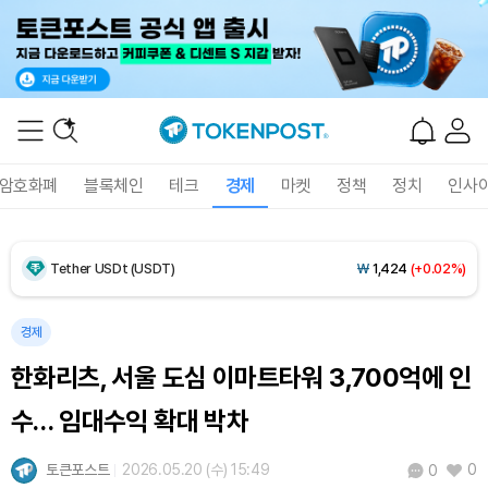
Dogecoin (DOGE)
₩
99.09
(+0.73%)
Bitcoin (BTC)
₩
92,206,721
(+0.18%)
암호화폐
블록체인
테크
경제
마켓
정책
정치
인사
Ethereum (ETH)
₩
2,721,927
(-0.16%)
Tether USDt (USDT)
₩
1,424
(+0.02%)
BNB (BNB)
₩
843,035
(-0.18%)
경제
한화리츠, 서울 도심 이마트타워 3,700억에 인
USDC (USDC)
₩
1,425
(-0.01%)
수… 임대수익 확대 박차
XRP (XRP)
₩
1,447
(-2.47%)
토큰포스트
2026.05.20 (수) 15:49
0
0
Solana (SOL)
₩
104,454
(+0.25%)