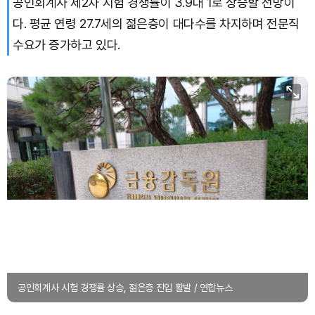
공인회계사 제2차 시험 경쟁률이 3.9대 1로 상승할 전망이
다. 평균 연령 27.7세의 젊은층이 대다수를 차지하며 전문직
Bitcoin (BTC)
₩
91,636,767
(-0.45%)
수요가 증가하고 있다.
공인회계사 시험 경쟁률 상승, 젊은층 진입 활발 / 연합뉴스