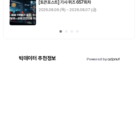
0
기사 스탬프
/ 0
이동
빅데이터 추천정보