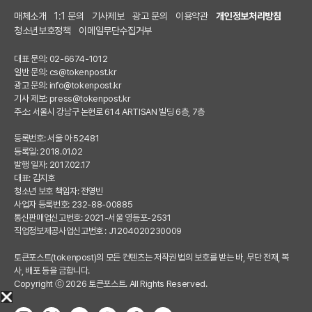
매체소개
1:1 문의
기사제보
광고 문의
이용약관
개인정보처리방침
청소년보호정책
이메일무단수집거부
대표 문의: 02-6674-1012
일반 문의:
cs@tokenpost.kr
광고 문의:
info@tokenpost.kr
기사 제보:
press@tokenpost.kr
주소: 서울시 강남구 논현로 614 ARTISAN 빌딩 6층, 7층
등록번호: 서울 아 52481
등록일: 2018.01.02
발행 일자: 2017.02.17
대표: 김지호
청소년 보호 책임자: 전영빈
사업자 등록번호: 232-88-00885
통신판매업신고번호: 2021-서울 영등포-2531
직업정보제공사업신고번호 : J1204020230009
토큰포스트(tokenpost)의 모든 컨텐츠는 저작권 법의 보호를 받는 바, 무단 전재, 복
사, 배포 등을 금합니다.
Copyright ⓒ 2026 토큰포스트. All Rights Reserved.