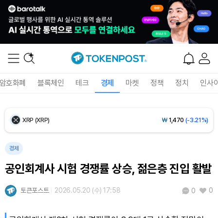
Ethereum (ETH)
₩
2,711,628
(-0.26%)
Tether USDt (USDT)
₩
1,421
(0.00%)
BNB (BNB)
₩
841,453
(-0.78%)
암호화폐
블록체인
테크
경제
마켓
정책
정치
인사
USDC (USDC)
₩
1,422
(+0.01%)
XRP (XRP)
₩
1,470
(-3.21%)
Solana (SOL)
₩
103,674
(-1.83%)
경제
공인회계사 시험 경쟁률 상승, 젊은층 진입 활발
TRON (TRX)
₩
464.7
(-0.29%)
토큰포스트
2026.05.20 (수) 17:58
0
0
Hyperliquid (HYPE)
₩
79,471
(-1.73%)
Dogecoin (DOGE)
₩
98.12
(-1.75%)