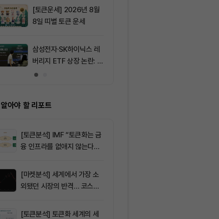
[토큰운세] 2026년 8월
9
美 상원 클래리
8일 띠별 토큰 운세
월로…스테이블
가 최대 쟁점
삼성전자·SK하이닉스 레
10
비트마인, 이
버리지 ETF 상장 논란: 속
에도 주가 약세
도전인가, 절차의 일환인
가?
 알아야 할 리포트
[토큰분석] IMF “토큰화는 금
융 인프라를 없애지 않는다…
‘하이브리드 FMI’로 재편할
뿐”
[마켓분석] 세계에서 가장 소
외됐던 시장의 반격… 코스피
대규모 숏스퀴즈
[토큰분석] 토큰화 세계의 세