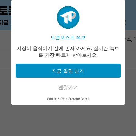
오데일리 오
토큰포스트 속보
속보
바이낸스, 
트
시장이 움직이기 전에 먼저 아세요. 실시간 속보
알파벳, 2
를 가장 빠르게 받아보세요.
마켓정보
라운지
커뮤니티
서비스
달러 공시…
XRP 레저,
지금 알림 받기
배포했다
유럽연합, 
이블코인 
괜찮아요
오데일리 오
Cookie & Data Storage Detail
바이낸스, 
트