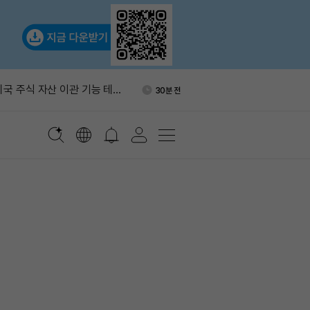
전 주요 뉴스
1시간 전
미국 주식 자산 이관 기능 테스
30분 전
분기 보유증권 990억8000만
32분 전
스페이스X 비중 95% 넘어
 기밀 송금 수정안 담은 3.3.0
55분 전
미카법 검토 추진…역외 스테
58분 전
규칙도 손본다
전 주요 뉴스
1시간 전
미국 주식 자산 이관 기능 테스
30분 전