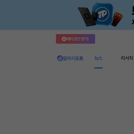
베리코인 받기
뉴스
리서치
알파리포트