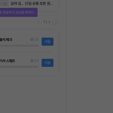
갈래 길… 단일·공통·호환 원장
이 가르는 ‘원자적 결제’의 운
을 완료하고 보상을 획득!
명
1
/
4
0
출석 체크
/ 0
이동
0
기사 스탬프
/ 0
이동