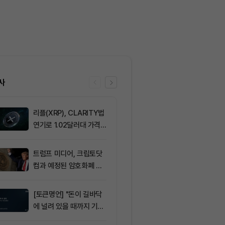
사
리플(XRP), CLARITY법
6
미 상원 클래
연기로 1.02달러대 가격
지연…알소브룩
방어 중
추진”
트럼프 미디어, 크립토닷
7
트럼프 미디어
컴과 예정된 암호화폐 계
(CRO) 딜 접
약 철회
병에 집중
[토큰명언] "돈이 길바닥
8
뉴욕증시, 부
에 널려 있을 때까지 기다
표에 엇갈린 반
려라" ㅡ Day 144
강세