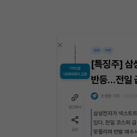
경제
마켓
[특징주] 삼
TPC로
네이버페이 교환
반등…전일 
손정환 기자
2026.0
링크복사
삼성전자가 넥스트트
있다. 전일 코스피 
공유
맞물리며 반발 매수