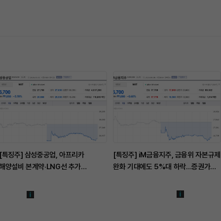
[특징주] 삼성중공업, 아프리카
[특징주] iM금융지주, 금융위 자본규제
해양설비 본계약·LNG선 추가
완화 기대에도 5%대 하락…증권가
수주에도 3%대 약세
"실적·밸류 매력 유효"