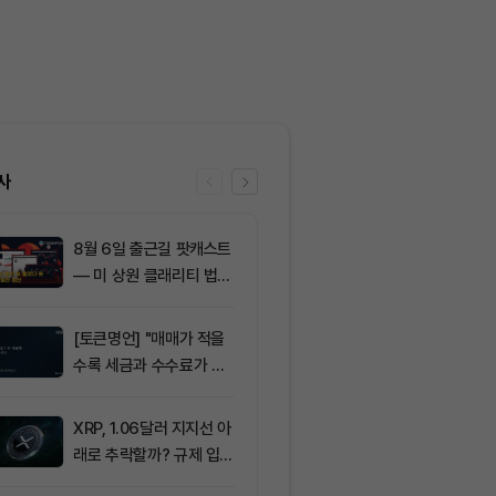
사
8월 6일 출근길 팟캐스트
6
주요 해운사들,
— 미 상원 클래리티 법안
무즈 통행료에
또 밀렸다…비트코인·이더
요청
리움 반등 속 숏 청산 2.3
[토큰명언] "매매가 적을
7
암호화폐 시장,
5억달러
수록 세금과 수수료가 적
동안 레버리지 
다" ㅡ Day 142
억 3500만 
XRP, 1.06달러 지지선 아
8
ETF스토어 대표
래로 추락할까? 규제 입법
TY 법안 논의
과 기관 자금 유입 관건
교육 필요성 드