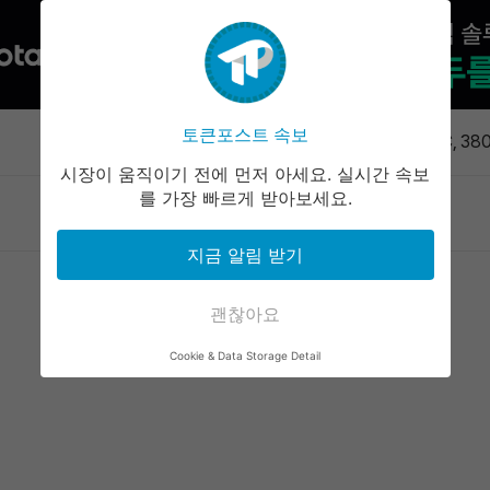
미국 디젤 
소
토큰포스트 속보
속보
JPYC, 3
치…AZ-C
시장이 움직이기 전에 먼저 아세요. 실시간 속보
소프트뱅크, 
를 가장 빠르게 받아보세요.
마켓정보
라운지
커뮤니티
서비스
달러 대출
소프트뱅크 
지금 알림 받기
천558억엔
후오비 HTX
괜찮아요
미국 디젤 
Cookie & Data Storage Detail
소
JPYC, 3
치…AZ-C