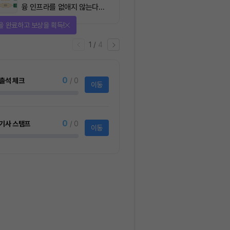
융 인프라를 없애지 않는다…
‘하이브리드 FMI’로 재편할
다양한 상품에 응모하자!
뿐”
2
/
어
4
1명
사토시노트™ Lite
크리스피크림도넛 
하프더즌
사토시노트™ Lite
크리스피크림도넛 어
하프더즌