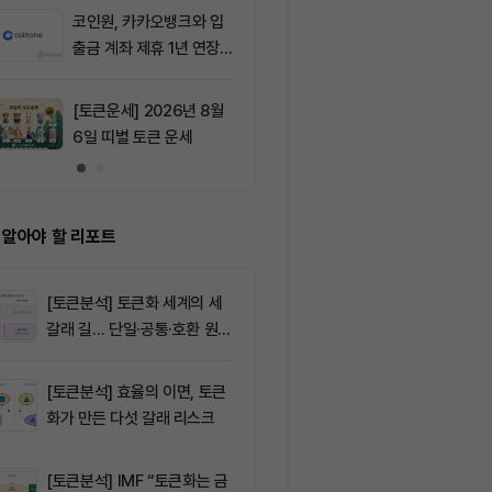
코인원, 카카오뱅크와 입
9
[모닝 시세브리
출금 계좌 제휴 1년 연장
폐 시장 혼조세
가능성
인 64,849달
움 1,917달러
[토큰운세] 2026년 8월
10
리플(XRP), 1
6일 띠별 토큰 운세
지선 시험대…
간이 분기점 
 알아야 할 리포트
[토큰분석] 토큰화 세계의 세
갈래 길… 단일·공통·호환 원장
이 가르는 ‘원자적 결제’의 운
명
[토큰분석] 효율의 이면, 토큰
화가 만든 다섯 갈래 리스크
[토큰분석] IMF “토큰화는 금