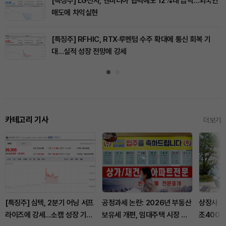
[특징주] LG전자, 엔비디아 협력에도 12%대 급락…외국인
매도에 차익실현
[특징주] RFHIC, RTX·루멘텀 수주 확대에 통신 회복 기
대…실적 성장 전망에 강세
카테고리 기사
더보기
[특징주] 심텍, 2분기 어닝 서프
공정과세 논란: 2026년 부동산
상장사 주
라이즈에 강세…소캠 성장 기대
보유세 개편, 임대주택 시장 비
조4000