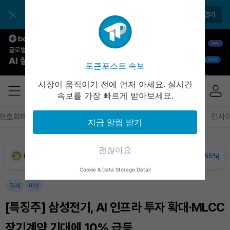
BNB (BNB)
₩
844,010
(-0.93%)
앱으로 매일 간편하게 이용하세요
앱 열기
USDC (USDC)
₩
1,422
(-0.02%)
XRP (XRP)
₩
1,488
(-2.23%)
토큰포스트 속보
Solana (SOL)
₩
104,486
(-0.76%)
시장이 움직이기 전에 먼저 아세요. 실시간
속보를 가장 빠르게 받아보세요.
TRON (TRX)
₩
466.3
(+0.44%)
암호화폐
블록체인
테크
경제
마켓
정책
정치
인사
지금 알림 받기
Hyperliquid (HYPE)
₩
79,916
(+0.35%)
괜찮아요
Dogecoin (DOGE)
₩
98.98
(-0.55%)
Cookie & Data Storage Detail
Bitcoin (BTC)
₩
91,716,768
(+0.36%)
경제
마켓
[특징주] 삼성전기, AI 인프라 투자 확대·MLCC
장기계약 기대에 10% 급등