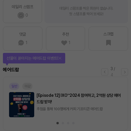
데일리 스탬프
데일리 스탬프를 찍은 회원이 없습니다.
첫 스탬프를 찍어 보세요!
0
스크랩
댓글
추천
1
1
선물이 쏟아지는 에어드랍 이벤트!
3
/
에어드랍
4
일반
마감
[Episode 12] IXO™2024 참여하고, 2억원 상당 에어
드랍 받자!
추첨을 통해 100명에게 커피 기프티콘 에어드랍