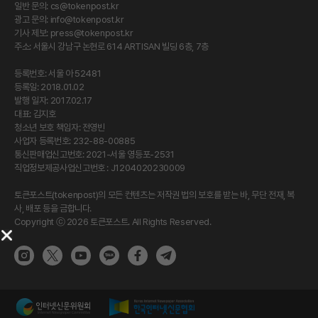
일반 문의:
cs@tokenpost.kr
광고 문의:
info@tokenpost.kr
기사 제보:
press@tokenpost.kr
주소: 서울시 강남구 논현로 614 ARTISAN 빌딩 6층, 7층
등록번호: 서울 아 52481
등록일: 2018.01.02
발행 일자: 2017.02.17
대표: 김지호
청소년 보호 책임자: 전영빈
사업자 등록번호: 232-88-00885
통신판매업신고번호: 2021-서울 영등포-2531
직업정보제공사업신고번호 : J1204020230009
토큰포스트(tokenpost)의 모든 컨텐츠는 저작권 법의 보호를 받는 바, 무단 전재, 복
사, 배포 등을 금합니다.
Copyright ⓒ 2026 토큰포스트. All Rights Reserved.