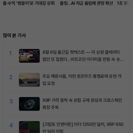
출·수익 '쌍끌이'로 기대감 상회
플링…AI 자금 쏠림에 관망 확산
1조 원 
급증
많이 본 기사
1
8월 6일 출근길 팟캐스트 — 미 상원 클래리티
법안 또 밀렸다…비트코인·이더리움 반등 속 숏
청산 2.35억달러
2
주요 해운사들, 이란 호르무즈 통행료에 유엔 개
입 요청
3
XRP 가격 등락 속 유럽 규제 완성과 크로스체인
확장 주목
4
[크립토 인앤아웃] 이더 1250만 달러, XRP 950
만 달러 이탈