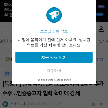
XRP (XRP)
₩
1,493
(-0.99%)
Solana (SOL)
₩
104,457
(-0.46%)
토큰포스트 속보
TRON (TRX)
₩
464.8
(-0.56%)
시장이 움직이기 전에 먼저 아세요. 실시간
암호화폐
블록체인
테크
경제
마켓
정책
정치
인사
속보를 가장 빠르게 받아보세요.
Hyperliquid (HYPE)
₩
78,841
(-2.93%)
지금 알림 받기
Dogecoin (DOGE)
₩
98.37
(-0.91%)
괜찮아요
Bitcoin (BTC)
₩
91,861,395
(+0.82%)
경제
마켓
Cookie & Data Storage Detail
[특징주] 플래티어, 현대오토에버와 24억 추가
수주…인증중고차 협력 확대에 강세
손정환 기자
2026.06.09 (화) 12:45
1
1