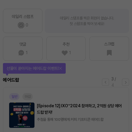
데일리 스탬프
데일리 스탬프를 찍은 회원이 없습니다.
첫 스탬프를 찍어 보세요!
0
스크랩
댓글
추천
1
1
선물이 쏟아지는 에어드랍 이벤트!
3
/
에어드랍
4
일반
마감
[Episode 12] IXO™2024 참여하고, 2억원 상당 에어
드랍 받자!
추첨을 통해 100명에게 커피 기프티콘 에어드랍