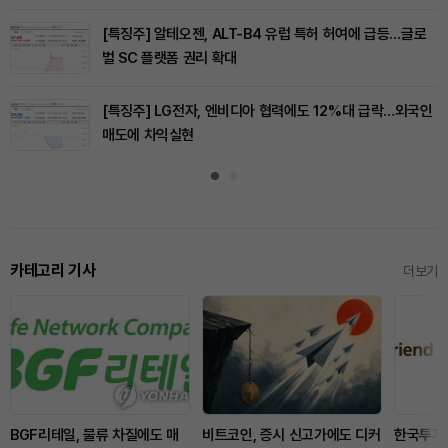
[특징주] 알테오젠, ALT-B4 유럽 특허 허여에 급등…글로
벌 SC 플랫폼 권리 확대
[특징주] LG전자, 엔비디아 협력에도 12%대 급락…외국인
매도에 차익실현
카테고리 기사
더보기
BGF리테일, 물류 차질에도 매
비트코인, 증시 신고가에도 디커
한국투자증