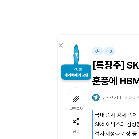
경제
마켓
[특징주] S
TPC로
훈풍에 HB
네이버페이 교환
유서연 기자
2026.0
링크복사
국내 증시 강세 속에
SK하이닉스와 삼성전
공유
검사·세정·패키징 등