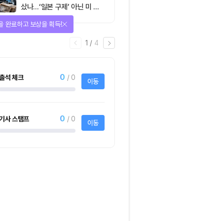
샀나…‘일본 구제’ 아닌 미 국
채·아시아 통화 방어전
을 완료하고 보상을 획득!
1
/
4
0
출석 체크
/ 0
이동
0
기사 스탬프
/ 0
이동