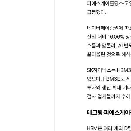
피에스케이홀딩스·고영
급등했다.
네이버페이증권에 따르
전일 대비 16.06% 
흐름과 맞물려, AI 
끌어올린 것으로 해석
SK하이닉스는 HBM3
있으며, HBM3E도 
투자와 생산 확대 기
검사 업체들까지 수혜
테크윙·피에스케이
HBM은 여러 개의 D