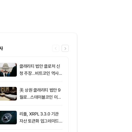
사
클래리티 법안 클로처 신
6
[오후 시세브리
청 주장…비트코인 역사가
폐 시장 혼조세
리조 X 게시물
인 64,883달
움 1,912달러
美 상원 클래리티 법안 9
7
[사설] 불확실
월로…스테이블코인 이자
된 시장, 결국 
가 최대 쟁점
부 가른다
리플, XRPL 3.3.0 기관
8
XRP ETF 자
자산 토큰화 업그레이드
각…비트코인·
추진…XRP 가격 1.03달
온도차