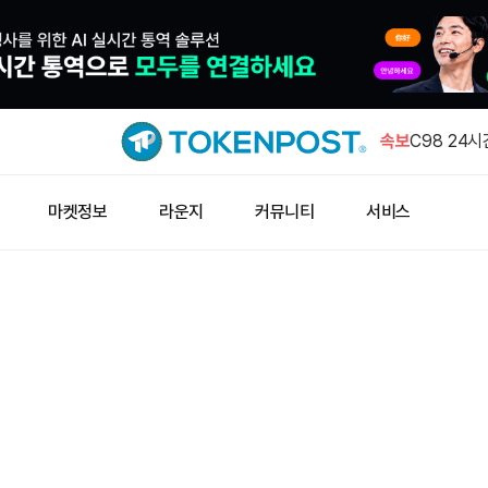
비트코인 1
스로 이체
속보
C98 24시
승
로빈후드 체인
마켓정보
라운지
커뮤니티
서비스
억달러 근
비트와이즈 C
코인에 수조
크립토퀀트
성 불투명”
비트코인 1
스로 이체
C98 24시
승