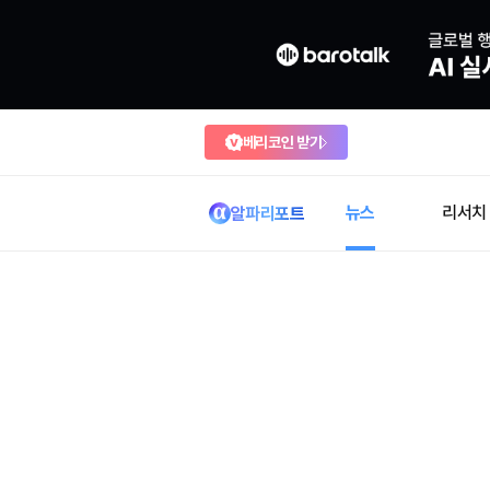
베리코인 받기
뉴스
리서치
알파리포트