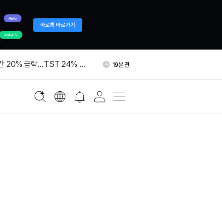
,000개, 익명 지갑서 바이낸
1시간 전
간 20% 급락…TST 24% 상
19분 전
, 출시 한 달여 만에 TVL 8
35분 전
접
IO “기관, 향후 10년 비트
37분 전
 달러 투입 가능”
 애널리스트 “비트코인 방향
39분 전
,000개, 익명 지갑서 바이낸
1시간 전
간 20% 급락…TST 24% 상
19분 전