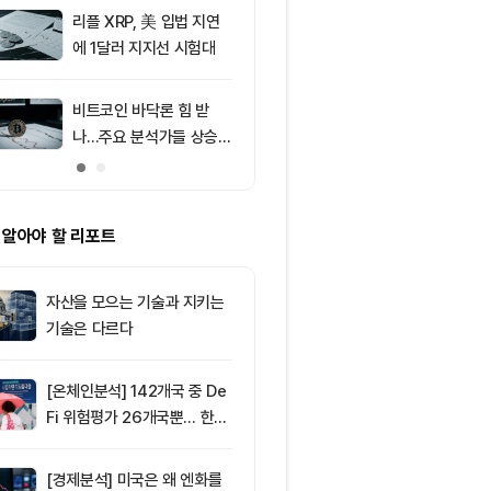
러 지지
리플 XRP, 美 입법 지연
9
[저녁 시세브리
에 1달러 지지선 시험대
폐 시장 상승세
인 64,971달
움 1,916달러
비트코인 바닥론 힘 받
10
브라질, 1만달
나…주요 분석가들 상승
부 암호화폐 송
신호 주목
4시간 지연
 알아야 할 리포트
자산을 모으는 기술과 지키는
기술은 다르다
[온체인분석] 142개국 중 De
Fi 위험평가 26개국뿐… 한국
도 규제 경계 다시 그려야
[경제분석] 미국은 왜 엔화를