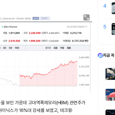
4
5
지금 꼭
름을 보인 가운데 고대역폭메모리(HBM) 관련주가
하이닉스가 16%대 강세를 보였고, 테크윙·