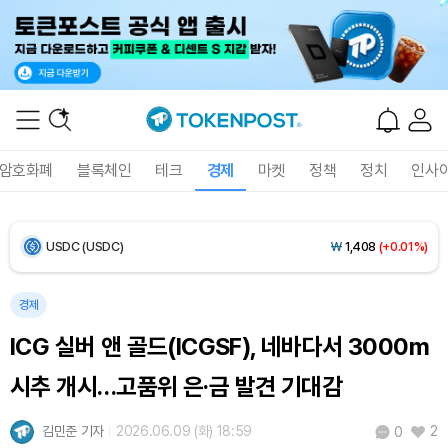
Bitcoin (BTC)
₩
91,559,149
(+0.15%)
Ethereum (ETH)
₩
2,706,230
(+0.37%)
Tether USDt (USDT)
₩
1,407
(+0.02%)
암호화폐
블록체인
테크
경제
마켓
정책
정치
인사
BNB (BNB)
₩
851,485
(+2.30%)
USDC (USDC)
₩
1,408
(+0.01%)
XRP (XRP)
₩
1,469
(+1.54%)
경제
ICG 실버 앤 골드(ICGSF), 네바다서 3000m
Solana (SOL)
₩
107,845
(+3.82%)
시추 개시…고품위 은·금 발견 기대감
TRON (TRX)
₩
462.6
(+0.14%)
김민준 기자
2026.06.09 (화) 18:59
2
0
Hyperliquid (HYPE)
₩
77,045
(-1.77%)