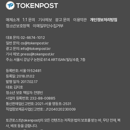
매체소개
1:1 문의
기사제보
광고 문의
이용약관
개인정보처리방침
청소년보호정책
이메일무단수집거부
대표 문의: 02-6674-1012
일반 문의:
cs@tokenpost.kr
광고 문의:
info@tokenpost.kr
기사 제보:
press@tokenpost.kr
주소: 서울시 강남구 논현로 614 ARTISAN 빌딩 6층, 7층
등록번호: 서울 아 52481
등록일: 2018.01.02
발행 일자: 2017.02.17
대표: 김지호
청소년 보호 책임자: 전영빈
사업자 등록번호: 232-88-00885
통신판매업신고번호: 2021-서울 영등포-2531
직업정보제공사업신고번호 : J1204020230009
토큰포스트(tokenpost)의 모든 컨텐츠는 저작권 법의 보호를 받는 바, 무단 전재, 복
사, 배포 등을 금합니다.