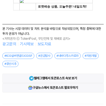
본 기사는 시장 데이터 및 차트 분석을 바탕으로 작성되었으며, 특정 종목에 대한
투자 권유가 아닙니다.
<저작권자 ⓒ TokenPost, 무단전재 및 재배포 금지>
광고문의
기사제보
보도자료
#ICG실버앤골드ICGSF
#은금탐사
#네바다투스카로라
#자원개발
#광산시추
텔레그램에서 토큰포스트 속보 보기
구글뉴스에서 토큰포스트 팔로우하기