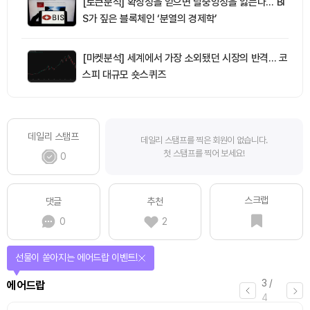
[토큰분석] 확장성을 얻으면 탈중앙성을 잃는다… BI
S가 짚은 블록체인 ‘분열의 경제학’
[마켓분석] 세계에서 가장 소외됐던 시장의 반격… 코
스피 대규모 숏스퀴즈
데일리 스탬프
데일리 스탬프를 찍은 회원이 없습니다.
첫 스탬프를 찍어 보세요!
0
스크랩
댓글
추천
0
2
선물이 쏟아지는 에어드랍 이벤트!
3
/
에어드랍
4