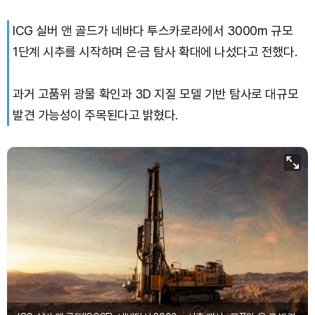
ICG 실버 앤 골드가 네바다 투스카로라에서 3000m 규모
Dogecoin (DOGE)
₩
100.0
(+1.91%)
1단계 시추를 시작하며 은·금 탐사 확대에 나섰다고 전했다.
Bitcoin (BTC)
₩
91,559,149
(+0.15%)
과거 고품위 광물 확인과 3D 지질 모델 기반 탐사로 대규모
발견 가능성이 주목된다고 밝혔다.