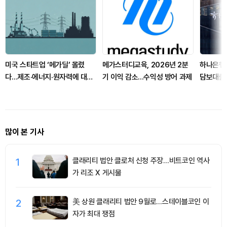
미국 스타트업 ‘메가딜’ 몰렸
메가스터디교육, 2026년 2분
하나은행,
다…제조·에너지·원자력에 대형
기 이익 감소...수익성 방어 과제
담보대출
자금
통장 한도
많이 본 기사
1
클래리티 법안 클로처 신청 주장…비트코인 역사
가 리조 X 게시물
2
美 상원 클래리티 법안 9월로…스테이블코인 이
자가 최대 쟁점