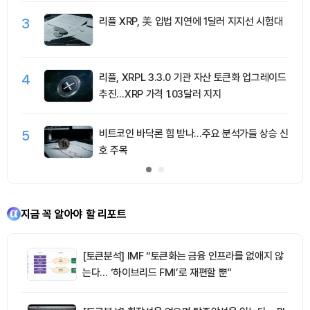
3
리플 XRP, 美 입법 지연에 1달러 지지선 시험대
4
리플, XRPL 3.3.0 기관 자산 토큰화 업그레이드
추진…XRP 가격 1.03달러 지지
5
비트코인 바닥론 힘 받나…주요 분석가들 상승 신
호 주목
지금 꼭 알아야 할 리포트
[토큰분석] IMF “토큰화는 금융 인프라를 없애지 않
는다… ‘하이브리드 FMI’로 재편할 뿐”