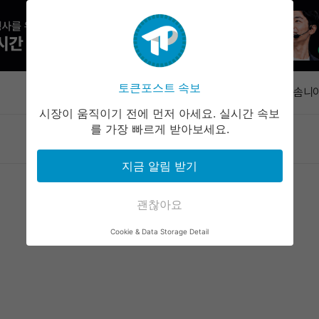
해시키 계좌
10일 시행
토큰포스트 속보
속보
빗썸, 솜니아
시 재개
시장이 움직이기 전에 먼저 아세요. 실시간 속보
신규 주소, 
를 가장 빠르게 받아보세요.
마켓정보
라운지
커뮤니티
서비스
후 이체
애플 인텔리
지금 알림 받기
동 가능
라이트닝 결
즉시 업데이
괜찮아요
해시키 계좌
Cookie & Data Storage Detail
10일 시행
빗썸, 솜니아
시 재개