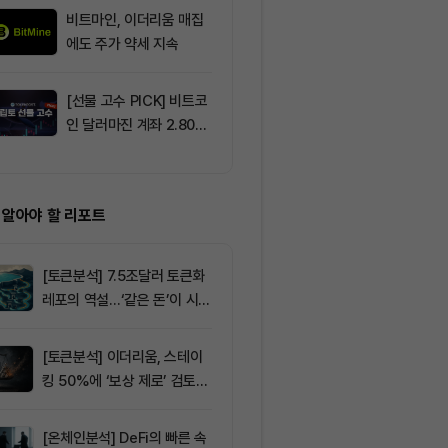
비트마인, 이더리움 매집
9
[DEX 리포트]
에도 주가 약세 지속
량 113억1000
등 1위는 '맨서'
[선물 고수 PICK] 비트코
10
[오후 시세브리
인 달러마진 계좌 2.80%
폐 시장 혼조세
p 감소...코인마진 포지션
인 64,883달
2.05%p 축소
움 1,912달러
 알아야 할 리포트
[토큰분석] 7.5조달러 토큰화
레포의 역설…‘같은 돈’이 시장
을 건널 수 있는가
[토큰분석] 이더리움, 스테이
킹 50%에 ‘보상 제로’ 검토…
통화정책 개편인가 탈중앙화
역행인가
[온체인분석] DeFi의 빠른 속