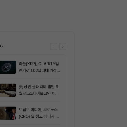
사
리플(XRP), CLARITY법
6
서클 7% 급등
연기로 1.02달러대 가격
와 Arc 메인넷
방어 중
에 투자자 집중
美 상원 클래리티 법안 9
7
솔라나, 무기한
월로…스테이블코인 이자
제약정 5억 달
가 최대 쟁점
며 네트워크 
효과 본격화
트럼프 미디어, 크로노스
8
IREN, AI 인
(CRO) 딜 접고 에너지 합
격화로 주가 8
병에 집중