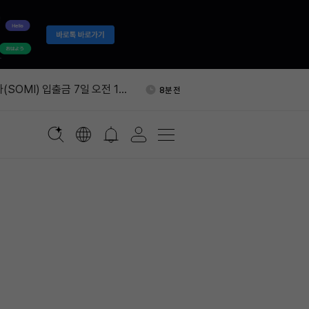
에 0.05% 보험료…승리증권
2시간 전
(SOMI) 입출금 7일 오전 11
8분 전
바이낸스서 2,000 ETH 출금
9분 전
전스, 알리바바 큐원 모델 연
37분 전
제 서버 인증정보 탈취됐다…
1시간 전
트 권고
에 0.05% 보험료…승리증권
2시간 전
(SOMI) 입출금 7일 오전 11
8분 전