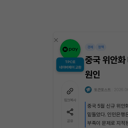
경제
정책
중국 위안화 
TPC로
네이버페이 교환
원인
토큰포스트
2026.06
링크복사
중국 5월 신규 위안
밑돌았다. 인민은행은
공유
부족이 문제로 지적된