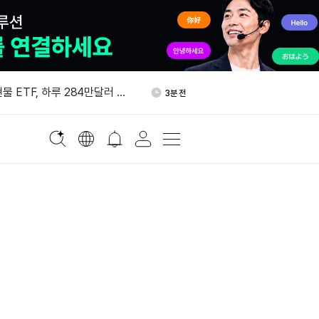
i, weETH 재스테이킹 익스포저
19분 전
nLayer 사실상 종료 수순
현물 ETF, 하루 284만달러 순
3분 전
 위협 대비 메인넷 업그레이드
5분 전
락 마감…AI주 동반 약세
13분 전
2달러로 하락…원유·유럽 증시 소
15분 전
i, weETH 재스테이킹 익스포저
19분 전
nLayer 사실상 종료 수순
현물 ETF, 하루 284만달러 순
3분 전