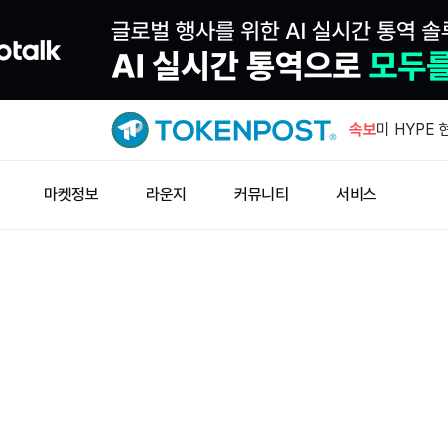
ether.f
제거…Eige
속보
미 HYPE 
유입
수이, 양자
마켓정보
라운지
커뮤니티
서비스
추진
미 증시 하
금 4,23
폭 등락
ether.f
제거…Eige
미 HYPE 
유입