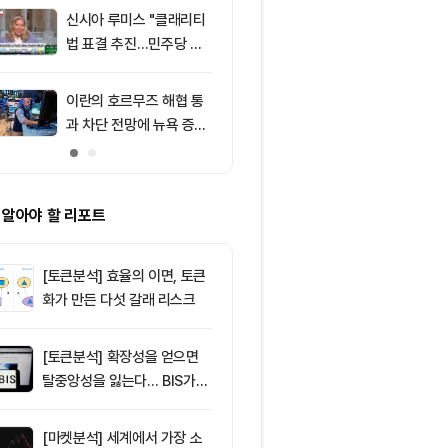
의 공포 경고
신시아 루미스 "클래리티
9
비트코인 따라
법 표결 추진…민주당 입
립토 주식…카
장 기록에 남길 것"
치, 코인베이스
처는 ‘규모·유
이란의 호르무즈 해협 통
10
엘리자베스 워
과 차단 전망에 뉴욕 증시
티 법안 반대…
약세
암호화폐 법안 
 알아야 할 리포트
[토큰분석] 효율의 이면, 토큰
화가 만든 다섯 갈래 리스크
[토큰분석] 확장성을 얻으면
탈중앙성을 잃는다… BIS가
짚은 블록체인 ‘분열의 경제
학’
[마켓분석] 세계에서 가장 소