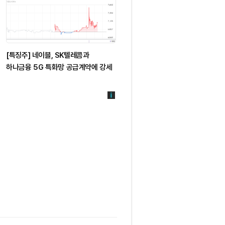
[특징주] 네이블, SK텔레콤과
[특징주] 대덕전자, 목표가 25만원
하나금융 5G 특화망 공급계약에 강세
상향에 강세…판가 인상·증설 기대