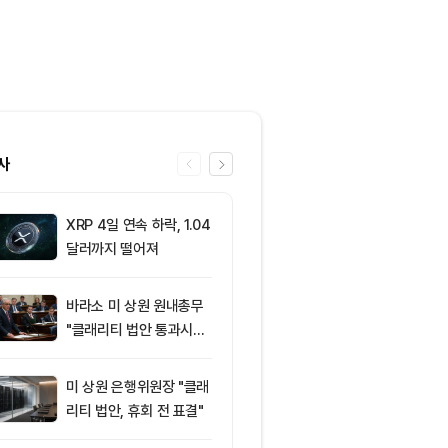
사
XRP 4일 연속 하락, 1.04
6
“규제도 금리
달러까지 떨어져
데”…비트코인, 
0달러선 지켰
드, 고래 매수
바라소 미 상원 원내총무
7
미 반도체주 약
"클래리티 법안 통과시킬
매도 전환...코
때"
급락
미 상원 은행위원장 "클래
8
‘관세’ 한마디
리티 법안, 휴회 전 표결"
6만2000달
피드, 5억달러