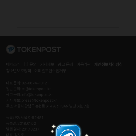
매체소개
1:1 문의
기사제보
광고 문의
이용약관
개인정보처리방침
청소년보호정책
이메일무단수집거부
대표 문의: 02-6674-1012
일반 문의:
cs@tokenpost.kr
광고 문의:
info@tokenpost.kr
기사 제보:
press@tokenpost.kr
주소: 서울시 강남구 논현로 614 ARTISAN 빌딩 6층, 7층
등록번호: 서울 아 52481
등록일: 2018.01.02
발행 일자: 2017.02.17
대표: 김지호