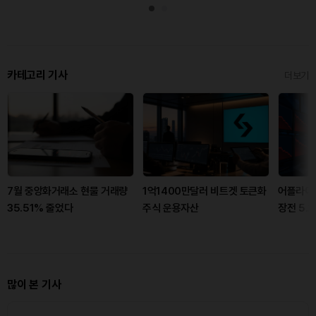
카테고리 기사
더보기
7월 중앙화거래소 현물 거래량
1억1400만달러 비트겟 토큰화
어플라이
35.51% 줄었다
주식 운용자산
장전 5.
많이 본 기사