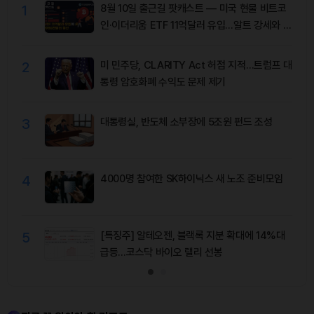
1
8월 10일 출근길 팟캐스트 — 미국 현물 비트코
인·이더리움 ETF 11억달러 유입…알트 강세와 숏
청산 동반
2
미 민주당, CLARITY Act 허점 지적…트럼프 대
통령 암호화폐 수익도 문제 제기
3
대통령실, 반도체 소부장에 5조원 펀드 조성
4
4000명 참여한 SK하이닉스 새 노조 준비모임
5
[특징주] 알테오젠, 블랙록 지분 확대에 14%대
급등…코스닥 바이오 랠리 선봉