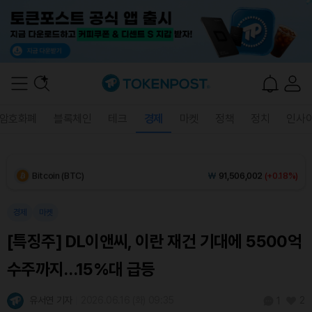
Solana (SOL)
₩
107,916
(+0.27%)
TRON (TRX)
₩
465.7
(+0.29%)
Hyperliquid (HYPE)
₩
76,869
(-0.08%)
암호화폐
블록체인
테크
경제
마켓
정책
정치
인사
Dogecoin (DOGE)
₩
98.50
(-0.21%)
Bitcoin (BTC)
₩
91,506,002
(+0.18%)
경제
마켓
[특징주] DL이앤씨, 이란 재건 기대에 5500억
수주까지…15%대 급등
유서연 기자
2026.06.16 (화) 09:35
2
1