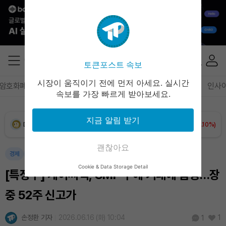
XRP (XRP)
₩
1,458
(+0.56%)
Solana (SOL)
₩
106,771
(+2.68%)
TRON (TRX)
₩
463.8
(+0.60%)
토큰포스트 속보
시장이 움직이기 전에 먼저 아세요. 실시간
암호화폐
블록체인
테크
경제
마켓
정책
정치
인사
Hyperliquid (HYPE)
₩
77,608
(+1.73%)
속보를 가장 빠르게 받아보세요.
Dogecoin (DOGE)
₩
98.53
(+0.10%)
지금 알림 받기
Bitcoin (BTC)
₩
91,264,468
(-0.09%)
괜찮아요
경제
마켓
Cookie & Data Storage Detail
[특징주] 케이씨텍, CMP 수혜 기대에 급등…장
중 52주 신고가
손정환 기자
2026.06.16 (화) 10:04
1
1