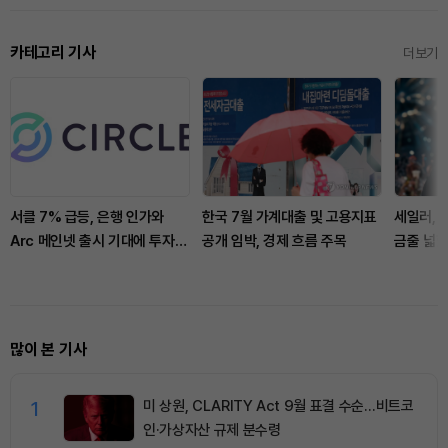
카테고리 기사
더보기
서클 7% 급등, 은행 인가와
한국 7월 가계대출 및 고용지표
세일러, 
Arc 메인넷 출시 기대에 투자자
공개 임박, 경제 흐름 주목
금줄 넓
집중
많이 본 기사
1
미 상원, CLARITY Act 9월 표결 수순…비트코
인·가상자산 규제 분수령