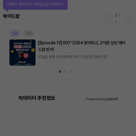
선물이 쏟아지는 에어드랍 이벤트!
3
/
에어드랍
4
일반
마감
[Episode 12] IXO™2024 참여하고, 2억원 상당 에어
드랍 받자!
추첨을 통해 100명에게 커피 기프티콘 에어드랍
빅데이터 추천정보