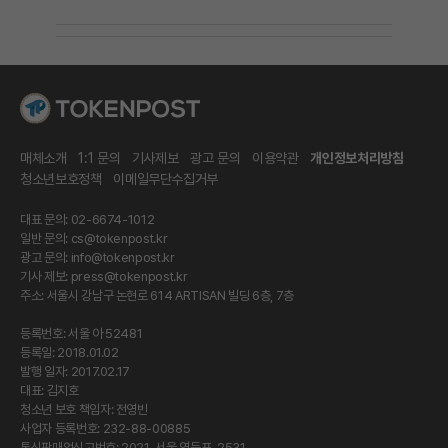
매체소개
1:1 문의
기사제보
광고 문의
이용약관
개인정보처리방침
청소년보호정책
이메일무단수집거부
대표 문의: 02-6674-1012
일반 문의:
cs@tokenpost.kr
광고 문의:
info@tokenpost.kr
기사 제보:
press@tokenpost.kr
주소: 서울시 강남구 논현로 614 ARTISAN 빌딩 6층, 7층
등록번호: 서울 아 52481
등록일: 2018.01.02
발행 일자: 2017.02.17
대표: 김지호
청소년 보호 책임자: 전영빈
사업자 등록번호: 232-88-00885
통신판매업신고번호: 2021-서울 영등포-2531