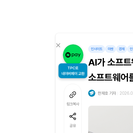
인사이트
마켓
경제
인
AI가 소프트
TPC로
네이버페이 교환
소프트웨어를
한재호 기자
2026.0
링크복사
공유