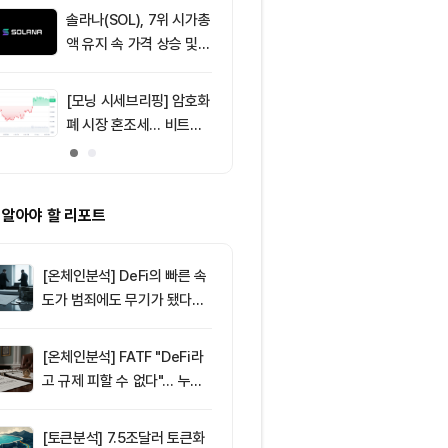
능”
솔라나(SOL), 7위 시가총
9
암호화폐 시장,
액 유지 속 가격 상승 및
동안 레버리지 
인플레이션 조정 논의
86만500달러
[모닝 시세브리핑] 암호화
10
미 민주당, CL
폐 시장 혼조세… 비트코
t 허점 지적…
인 65,142달러, 이더리움
령 암호화폐 
1,921달러
제기
 알아야 할 리포트
[온체인분석] DeFi의 빠른 속
도가 범죄에도 무기가 됐다…
FATF가 경고한 4대 위협
[온체인분석] FATF "DeFi라
고 규제 피할 수 없다"… 누가
실제 통제하는지가 핵심
[토큰분석] 7.5조달러 토큰화