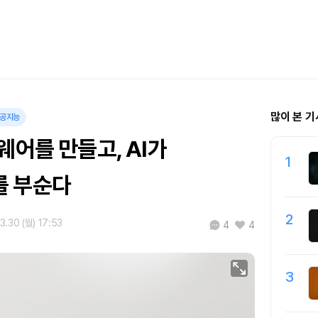
많이 본 기
공지능
웨어를 만들고, AI가
1
 부순다
2
3.30 (월) 17:53
4
4
3