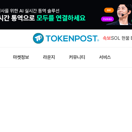
GMGN 인
래액 2천8
속보
SOL 현물 
순유입
비트코인 현물
마켓정보
라운지
커뮤니티
서비스
순유입
고래 지갑,
입금
1억4618만
갑으로 이
GMGN 인
래액 2천8
SOL 현물 
순유입