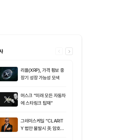
사
리플(XRP), 가격 횡보 중
6
토큰 주식 시장
장기 성장 가능성 모색
에 273% 폭
머스크 “미래 모든 자동차
7
[토큰명언] "
에 스타링크 탑재”
역발상 투자가 
Day 146
그레이스케일 “CLARIT
8
[토큰운세] 20
Y 법안 불발시 美 암호화
10일 띠별 토
폐 투자 해외로 이동 가