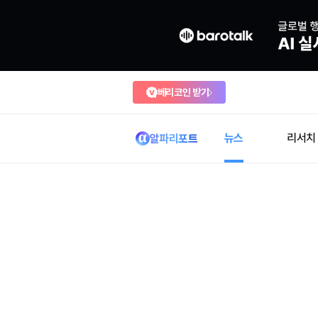
베리코인 받기
뉴스
리서치
알파리포트