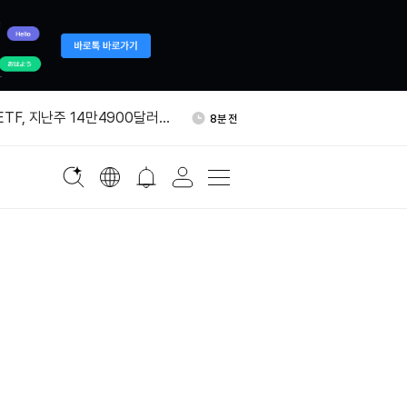
기 섹터서 TOAD 24시간 거
44분 전
71만달러
ETF, 지난주 14만4900달러
8분 전
 ETF, 이번 주 8.54억 달러
19분 전
 쿠코인에 HYPE 203만달러
24분 전
 USDC, 데리비트서 익명 지
30분 전
동
기 섹터서 TOAD 24시간 거
44분 전
71만달러
ETF, 지난주 14만4900달러
8분 전