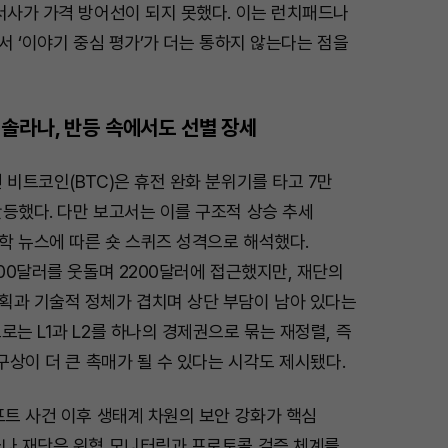
e
서사가 가격 방어선이 되지 못했다. 이는 런치패드나
반에서 ‘이야기 중심 평가’가 더는 통하지 않는다는 점을
솔라나, 반등 속에서도 선별 장세
 비트코인(BTC)은 휴전 완화 분위기를 타고 7만
등했다. 다만 보고서는 이를 구조적 상승 추세
학 뉴스에 따른 숏 스퀴즈 성격으로 해석했다.
000달러를 웃돌며 2200달러에 접근했지만, 재단의
획과 기술적 정체가 겹치며 상단 부담이 남아 있다는
로는 L1과 L2를 하나의 경제권으로 묶는 재정렬, 즉
 구상이 더 큰 촉매가 될 수 있다는 시각도 제시됐다.
프트 사건 이후 생태계 차원의 보안 강화가 핵심
라나 재단은 위협 모니터링과 프로토콜 검증 체계를