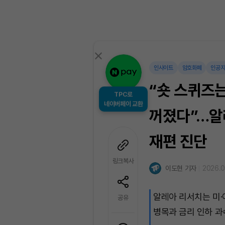
인사이트
암호화폐
인공
“숏 스퀴즈는
TPC로
네이버페이 교환
꺼졌다”…알레
재편 진단
링크복사
이도현 기자
2026.0
알레아 리서치는 미
공유
병목과 금리 인하 과