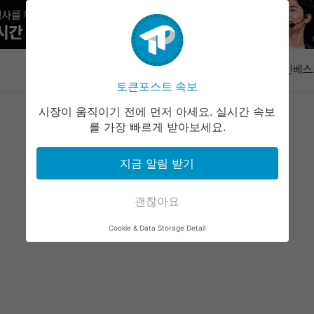
라이트닝 지
단…'자금 피
속보
아크인베스트
토큰포스트 속보
달러어치 
솔라나 생태
시장이 움직이기 전에 먼저 아세요. 실시간 속보
마켓정보
라운지
커뮤니티
서비스
달러 돌파
를 가장 빠르게 받아보세요.
블록 2분기
이익은 31
크립토퀀트 "
지금 알림 받기
집, 약세장
라이트닝 지
괜찮아요
단…'자금 피
아크인베스트
Cookie & Data Storage Detail
달러어치 