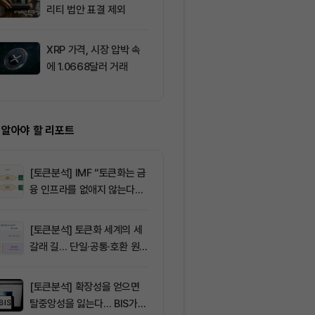
리티 법안 표결 제외
6,500선 돌파
주도
XRP 가격, 시장 압박 속
10
샌디스크 장 초
에 1.0668달러 거래
하락, 엔비디아 
승
 알아야 할 리포트
[토큰분석] IMF “토큰화는 금
융 인프라를 없애지 않는다…
‘하이브리드 FMI’로 재편할
뿐”
[토큰분석] 토큰화 세계의 세
갈래 길… 단일·공통·호환 원장
이 가르는 ‘원자적 결제’의 운
명
[토큰분석] 확장성을 얻으면
탈중앙성을 잃는다… BIS가