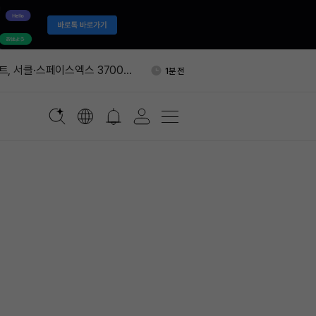
갑 제우스, 공격에 서비스 중
3분 전
해 없어'
, 서클·스페이스엑스 3700만
1분 전
사들였다
계 STONK 시총 한때 900만
2분 전
 실적 예상 상회…비트코인 총
2분 전
% 줄었다
고래들 BTC·ETH·XRP 매
2분 전
 막바지 가능성"
갑 제우스, 공격에 서비스 중
3분 전
해 없어'
, 서클·스페이스엑스 3700만
1분 전
사들였다