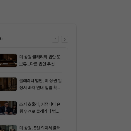
사
미 상원 클래리티 법안 또
6
[자정 뉴스브리
보류…다른 법안 우선
이란, 호르무즈
합의 근접 外
클래리티 법안, 미 상원 일
7
AI로 쏠린 자
정서 빠져 연내 입법 확률
인, 증시 랠리
16%
뚜렷
조시 호울리, 커뮤니티 은
8
[토큰명언] "
행 우려로 클래리티 법안
수록 세금과 
반대
다" ㅡ Day 1
미 상원, 5일 의제서 클래
9
코스피, 외국