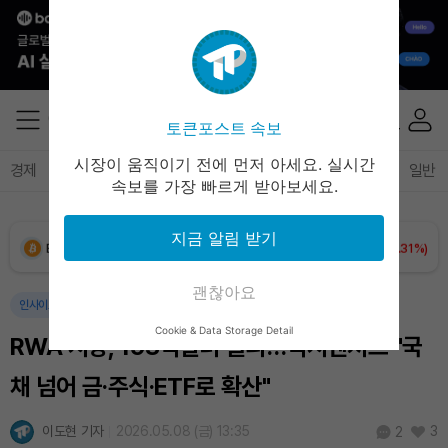
Solana (SOL)
₩
104,133
(-0.92%)
TRON (TRX)
₩
465.0
(-0.42%)
토큰포스트 속보
Hyperliquid (HYPE)
₩
78,636
(-3.14%)
시장이 움직이기 전에 먼저 아세요. 실시간
경제
마켓
정책
정치
인사이트
브리핑
속보
일반
속보를 가장 빠르게 받아보세요.
Dogecoin (DOGE)
₩
98.08
(-1.31%)
지금 알림 받기
Bitcoin (BTC)
₩
91,599,735
(+0.31%)
괜찮아요
인사이트
블록체인
Cookie & Data Storage Detail
RWA 시장, 193억달러 돌파…멕시벤처스 "국
채 넘어 금·주식·ETF로 확산"
이도현 기자
2026.05.08 (금) 13:35
3
2