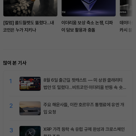
[칼럼] 콜드월렛도 뚫렸다…내
이더리움 보상 축소 논쟁, 디파
데이터센터
코인은 누가 지키나
이 담보 활용과 충돌
카시 블랙
많이 본 기사
1
8월 6일 출근길 팟캐스트 — 미 상원 클래리티
법안 또 밀렸다…비트코인·이더리움 반등 속 숏
청산 2.35억달러
2
주요 해운사들, 이란 호르무즈 통행료에 유엔 개
입 요청
3
XRP 가격 등락 속 유럽 규제 완성과 크로스체인