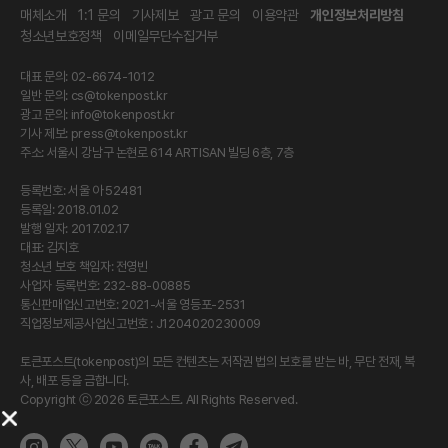
매체소개
1:1 문의
기사제보
광고 문의
이용약관
개인정보처리방침
청소년보호정책
이메일무단수집거부
대표 문의: 02-6674-1012
일반 문의:
cs@tokenpost.kr
광고 문의:
info@tokenpost.kr
기사 제보:
press@tokenpost.kr
주소: 서울시 강남구 논현로 614 ARTISAN 빌딩 6층, 7층
등록번호: 서울 아 52481
등록일: 2018.01.02
발행 일자: 2017.02.17
대표: 김지호
청소년 보호 책임자: 전영빈
사업자 등록번호: 232-88-00885
통신판매업신고번호: 2021-서울 영등포-2531
직업정보제공사업신고번호 : J1204020230009
토큰포스트(tokenpost)의 모든 컨텐츠는 저작권 법의 보호를 받는 바, 무단 전재, 복
사, 배포 등을 금합니다.
Copyright ⓒ 2026 토큰포스트. All Rights Reserved.