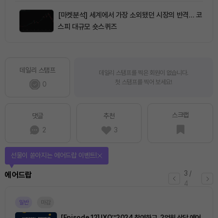
[마켓분석] 세계에서 가장 소외됐던 시장의 반격… 코
스피 대규모 숏스퀴즈
데일리 스탬프
데일리 스탬프를 찍은 회원이 없습니다.
첫 스탬프를 찍어 보세요!
0
스크랩
댓글
추천
2
3
선물이 쏟아지는 에어드랍 이벤트!
3
/
에어드랍
4
일반
마감
[Episode 12] IXO™2024 참여하고, 2억원 상당 에어