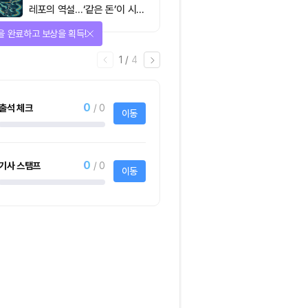
레포의 역설…‘같은 돈’이 시장
을 건널 수 있는가
다양한 상품에 응모하자!
2
/
어
4
1명
사토시노트™ Lite
크리스피크림도넛 
하프더즌
사토시노트™ Lite
크리스피크림도넛 어
하프더즌