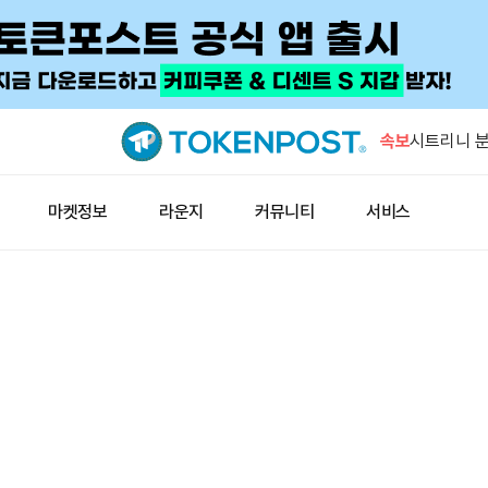
서클, 코인
분기 배당은
속보
시트리니 분
신 매수 가
GSR “DA
마켓정보
라운지
커뮤니티
서비스
집중…헤지 
고래 한 곳,
쪼개 담았
고래, 하이
ETH 롱 
서클, 코인
분기 배당은
시트리니 분
신 매수 가