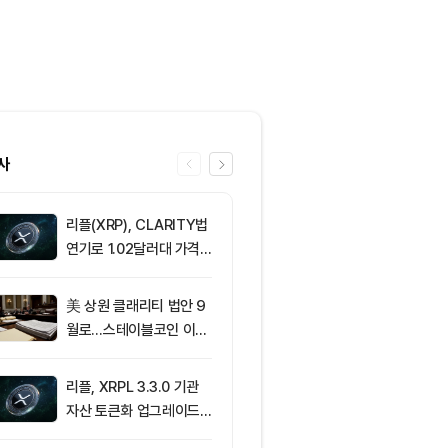
사
리플(XRP), CLARITY법
6
[오후 시세브리
연기로 1.02달러대 가격
폐 시장 혼조세
방어 중
인 64,883달
움 1,912달러
美 상원 클래리티 법안 9
7
[사설] 불확실
월로…스테이블코인 이자
된 시장, 결국 
가 최대 쟁점
부 가른다
리플, XRPL 3.3.0 기관
8
브라질, 1만달
자산 토큰화 업그레이드
부 암호화폐 송
추진…XRP 가격 1.03달
4시간 지연