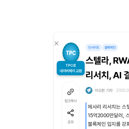
인사이트
블록체인
스텔라, R
TPC로
네이버페이 교환
리서치, AI
이도현 기자
2026.0
링크복사
메사리 리서치는 스텔라
15억2000만달러,
공유
블록체인 입지를 강