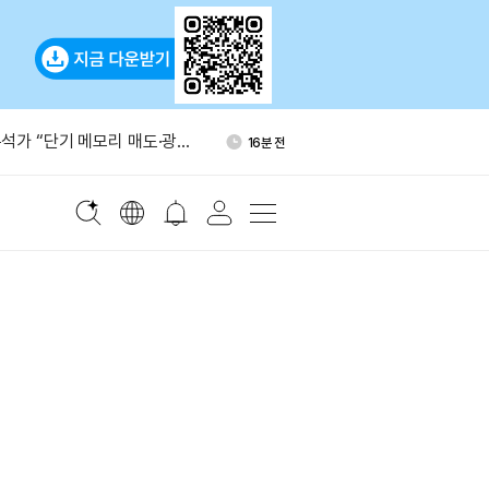
베이스와 USDC 계약 갱신…
1시간 전
 없다
석가 “단기 메모리 매도·광통
16분 전
능성”
O 재무자산 70%, 자체 토큰에
32분 전
대응 늦어”
 ETH 2만5000개 롱 34시간
56분 전
다
퍼리퀴드서 4650만달러 규모
56분 전
포지션
베이스와 USDC 계약 갱신…
1시간 전
 없다
석가 “단기 메모리 매도·광통
16분 전
능성”