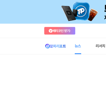
베리코인 받기
뉴스
리서치
알파리포트