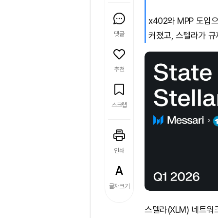
x402와 MPP 도
댓글
커졌고, 스텔라가 규
추천
스크랩
인쇄
글자크기
스텔라(XLM) 네트워