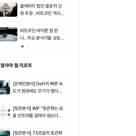
러 지지
클래리티 법안 클로처 신
9
리플 XRP, 美
청 주장…비트코인 역사가
에 1달러 지지
리조 X 게시물
비트코인 바닥론 힘 받
10
[저녁 시세브리
나…주요 분석가들 상승
폐 시장 상승세
신호 주목
인 64,971달
움 1,916달러
 알아야 할 리포트
[온체인분석] DeFi의 빠른 속
도가 범죄에도 무기가 됐다…
FATF가 경고한 4대 위협
[토큰분석] IMF “토큰화는 금
융 인프라를 없애지 않는다…
‘하이브리드 FMI’로 재편할
뿐”
[토큰분석] 7.5조달러 토큰화