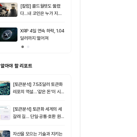
드, 고래 매수
[칼럼] 콜드월렛도 뚫렸
9
암호화폐 시장,
다…내 코인은 누가 지키
동안 레버리지 
나
6295만달러 
XRP 4일 연속 하락, 1.04
10
비트코인 따라
달러까지 떨어져
립토 주식…카
치, 코인베이스
처는 ‘규모·유
 알아야 할 리포트
[토큰분석] 7.5조달러 토큰화
레포의 역설…‘같은 돈’이 시장
을 건널 수 있는가
[토큰분석] 토큰화 세계의 세
갈래 길… 단일·공통·호환 원장
이 가르는 ‘원자적 결제’의 운
명
자산을 모으는 기술과 지키는