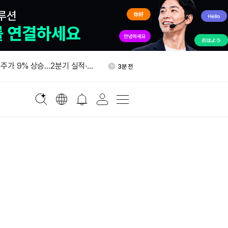
스 창업자 유족, 회사 지배권
58분 전
주가 9% 상승…2분기 실적·3
3분 전
예상 웃돌았다
에 BTC 사들인 고래, 10개월
6분 전
 옮겼다
국법인, 브로커딜러 등록…뉴
8분 전
장조성 노린다
국 법인, 브로커딜러 등록…
12분 전
조성 확대 추진
스 창업자 유족, 회사 지배권
58분 전
주가 9% 상승…2분기 실적·3
3분 전
예상 웃돌았다