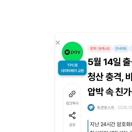
토픽
|
팟캐스트
인사이트
5월 14일 
TPC로
네이버페이 교환
청산 충격, 
압박 속 친
링크복사
토큰포스트
2026.05
지난 24시간 암호화
공유