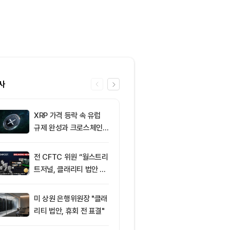
사
XRP 가격 등락 속 유럽
6
토큰포스트, 
규제 완성과 크로스체인
지털자산 서비
확장 주목
‘토큰앱스’ 출
전 CFTC 위원 “월스트리
7
미 반도체주 약
트저널, 클래리티 법안 오
매도 전환...코
독”
급락
미 상원 은행위원장 "클래
8
“규제도 금리
리티 법안, 휴회 전 표결"
데”…비트코인, 
0달러선 지켰