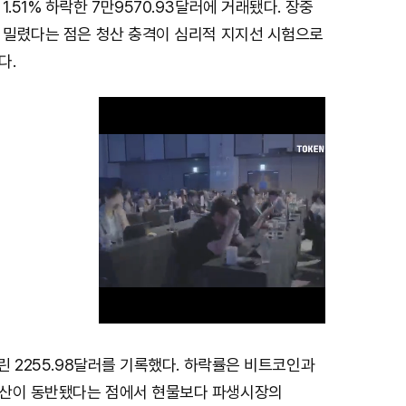
.51% 하락한 7만9570.93달러에 거래됐다. 장중
로 밀렸다는 점은 청산 충격이 심리적 지지선 시험으로
다.
내린 2255.98달러를 기록했다. 하락률은 비트코인과
M
산이 동반됐다는 점에서 현물보다 파생시장의