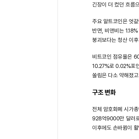
긴장이 더 컸던 흐름으
주요 알트코인은 엇갈렸
반면, 비앤비는 1.18
붕괴보다는 청산 이후
비트코인 점유율은 60
10.27%로 0.02
쏠림은 다소 약해졌고
구조 변화
전체 암호화폐 시가총액
928억9000만 달러
이후에도 손바뀜이 활