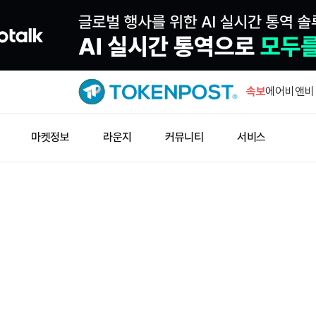
온도 파이낸
소송
속보
에어비앤비 
분기 전망 
10~15달러
마켓정보
라운지
커뮤니티
서비스
만에 50개
윈터뮤트 미
욕증시 시
윈터뮤트 미
ETF 시장
온도 파이낸
소송
에어비앤비 
분기 전망 