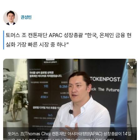
권성민
토머스 조 캔톤재단 APAC 성장총괄 “한국, 온체인 금융 현
실화 가장 빠른 시장 중 하나”
토머스 조(Thomas Cho) 캔톤재단 아시아태평양(APAC) 성장총괄이 14일