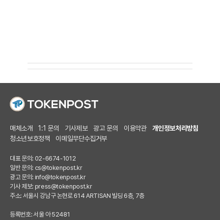
매체소개
1:1 문의
기사제보
광고 문의
이용약관
개인정보처리방침
청소년보호정책
이메일무단수집거부
대표 문의: 02-6674-1012
일반 문의:
cs@tokenpost.kr
광고 문의:
info@tokenpost.kr
기사 제보:
press@tokenpost.kr
주소: 서울시 강남구 논현로 614 ARTISAN 빌딩 6층, 7층
등록번호: 서울 아 52481