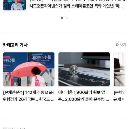
시드오픈파이낸스가 원화 스테이블코인 특화 메인넷 '마
루'를 만드는 이유
카테고리 기사
더보기
[온체인분석] 142개국 중 DeFi
이더리움 1,900달러 횡보 압
[온체인분석
위험평가 26개국뿐… 한국도 규
축…2,000달러 돌파 분수령 될
규제 피할
제 경계 다시 그려야
까
통제하는