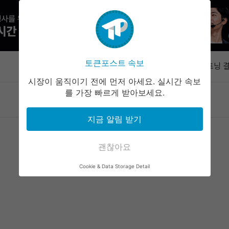
IMF '자
수요 키울 
토큰포스트 속보
속보
라이트닝 결
즉시 업데이
시장이 움직이기 전에 먼저 아세요. 실시간 속보
해시키 계좌
를 가장 빠르게 받아보세요.
마켓정보
라운지
커뮤니티
서비스
10일 시행
아즈텍 공격
지금 알림 받기
누적 500
지니어스 스
공식 데이터
괜찮아요
IMF '자
Cookie & Data Storage Detail
수요 키울 
라이트닝 결
즉시 업데이