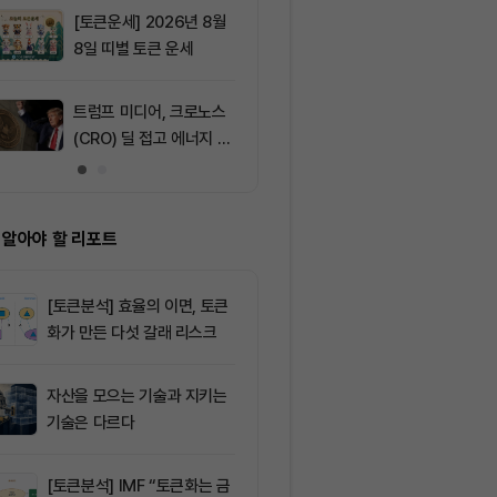
효과 본격화
[토큰운세] 2026년 8월
9
서클 7% 급등
8일 띠별 토큰 운세
와 Arc 메인넷
에 투자자 집중
트럼프 미디어, 크로노스
10
IREN, AI 인
(CRO) 딜 접고 에너지 합
격화로 주가 8
병에 집중
 알아야 할 리포트
[토큰분석] 효율의 이면, 토큰
화가 만든 다섯 갈래 리스크
자산을 모으는 기술과 지키는
기술은 다르다
[토큰분석] IMF “토큰화는 금