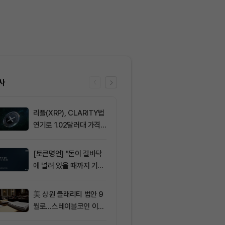
사
리플(XRP), CLARITY법
6
비트마인, 이
연기로 1.02달러대 가격
에도 주가 약세
방어 중
[토큰명언] "돈이 길바닥
7
[선물 고수 PI
에 널려 있을 때까지 기다
인 달러마진 계
려라" ㅡ Day 144
p 감소...코
2.05%p 축소
美 상원 클래리티 법안 9
8
솔라나, 무기한
월로…스테이블코인 이자
제약정 5억 달
가 최대 쟁점
며 네트워크 