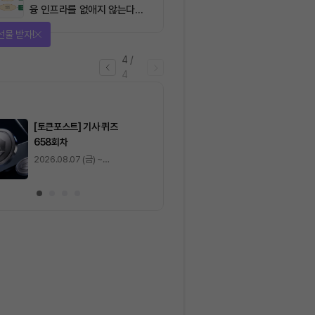
융 인프라를 없애지 않는다…
‘하이브리드 FMI’로 재편할
선물 받자!
뿐”
4
/
4
마감
[토큰포스트] 기사 퀴즈
[토큰포스트] 기사 
658회차
657회차
2026.08.07 (금) ~
2026.08.06 (목) ~
2026.08.08 (토)
2026.08.07 (금)