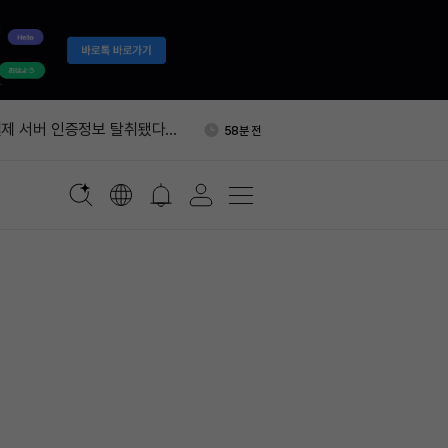
국통화 코인, 달러 스테이블코인
1시간 전
가능성'
제 서버 인증정보 탈취됐다…
58분 전
트 권고
에 0.05% 보험료…승리증권
1시간 전
자, ETH 300개 추가 믹싱…
1시간 전
개로 늘었다
포츠, 폴리마켓·칼시 양쪽에
1시간 전
 공급
국통화 코인, 달러 스테이블코인
1시간 전
가능성'
제 서버 인증정보 탈취됐다…
58분 전
트 권고