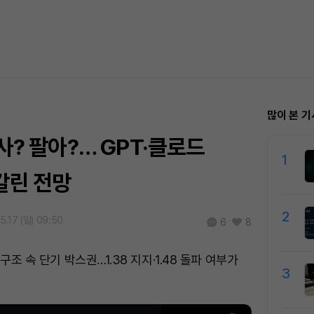
많이 본 기
 사? 팔아?… GPT·클로드
1
엇갈린 전망
2
5.17 (일) 09:50
6
8
구조 속 단기 박스권…1.38 지지·1.48 돌파 여부가
3