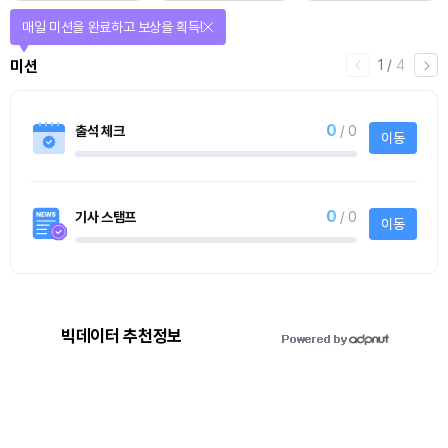
매일 미션을 완료하고 보상을 획득!
1
/
4
미션
0
출석 체크
/ 0
이동
0
기사 스탬프
/ 0
이동
빅데이터 추천정보