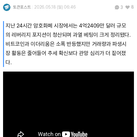
토큰포스트
2026.05.18 (월) 06:46
8
3
Solana (SOL)
₩
107,459
(+3.14%)
지난 24시간 암호화폐 시장에서는 4억2409만 달러 규모
TRON (TRX)
₩
462.7
(+0.29%)
의 레버리지 포지션이 청산되며 과열 베팅이 크게 정리됐다.
비트코인과 이더리움은 소폭 반등했지만 거래량과 파생시
Hyperliquid (HYPE)
₩
77,173
(-1.58%)
장 활동은 줄어들어 추세 확신보다 관망 심리가 더 짙어졌
Dogecoin (DOGE)
₩
100.3
(+1.78%)
다.
Bitcoin (BTC)
₩
91,567,762
(+0.14%)