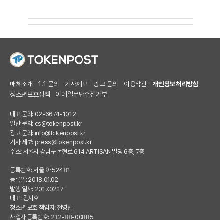
매체소개
1:1 문의
기사제보
광고 문의
이용약관
개인정보처리방침
청소년보호정책
이메일무단수집거부
대표 문의: 02-6674-1012
일반 문의:
cs@tokenpost.kr
광고 문의:
info@tokenpost.kr
기사 제보:
press@tokenpost.kr
주소: 서울시 강남구 논현로 614 ARTISAN 빌딩 6층, 7층
등록번호: 서울 아 52481
등록일: 2018.01.02
발행 일자: 2017.02.17
대표: 김지호
청소년 보호 책임자: 전영빈
사업자 등록번호: 232-88-00885