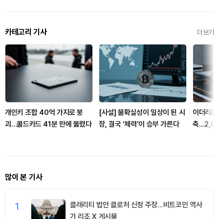
카테고리 기사
더보기
개인키 조합 40억 가지로 붕
[사설] 불확실성이 일상이 된 시
이더리움 
괴…콜드카드 41분 만에 뚫렸다
장, 결국 ‘체력’이 승부 가른다
축…2,0
까
많이 본 기사
1
클래리티 법안 클로처 신청 주장…비트코인 역사
가 리조 X 게시물