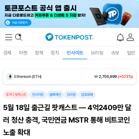
Dogecoin (DOGE)
₩
100.3
(+1.78%)
경제
마켓
정책
정치
인사이트
브리핑
속보
일반
Bitcoin (BTC)
₩
91,567,762
(+0.14%)
Ethereum (ETH)
₩
2,705,999
(+0.13%)
Tether USDt (USDT)
₩
1,407
(+0.01%)
토픽
|
팟캐스트
인사이트
블록체인
브리핑
암호화폐
5월 18일 출근길 팟캐스트 — 4억2409만 달
BNB (BNB)
₩
852,864
(+2.14%)
러 청산 충격, 국민연금 MSTR 통해 비트코인
USDC (USDC)
₩
1,408
(0.00%)
노출 확대
XRP (XRP)
₩
1,474
(+1.83%)