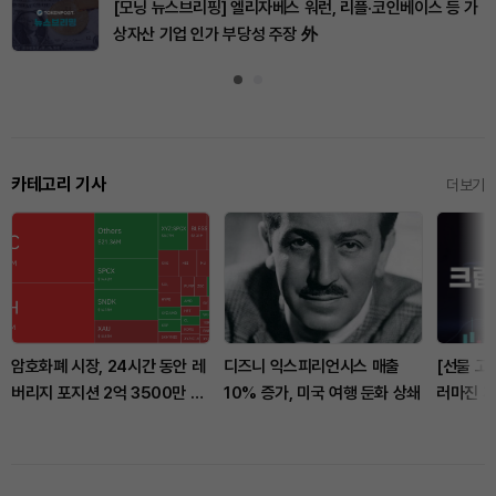
[모닝 뉴스브리핑] 엘리자베스 워런, 리플·코인베이스 등 가
상자산 기업 인가 부당성 주장 外
카테고리 기사
더보기
암호화폐 시장, 24시간 동안 레
디즈니 익스피리언시스 매출
[선물 고수
버리지 포지션 2억 3500만 달
10% 증가, 미국 여행 둔화 상쇄
러마진 계좌
러 청산
트코인 
2.92%