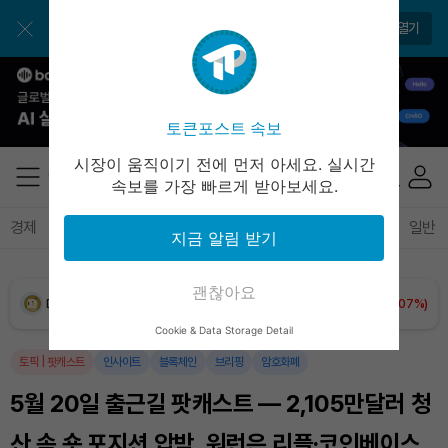
USDC (USDC)
₩
1,422
(+0.02%)
토큰포스트 앱으로 쉽고 편리하게!
앱 열기
XRP (XRP)
₩
1,510
(-0.94%)
Solana (SOL)
₩
105,327
(+0.61%)
토큰포스트 속보
TRON (TRX)
₩
465.6
(+0.31%)
시장이 움직이기 전에 먼저 아세요. 실시간
속보를 가장 빠르게 받아보세요.
Hyperliquid (HYPE)
₩
81,206
(+3.81%)
경제
마켓
정책
정치
인사이트
브리핑
속보
일반
지금 알림 받기
Dogecoin (DOGE)
₩
99.52
(+0.07%)
괜찮아요
Bitcoin (BTC)
₩
91,799,547
(+0.89%)
Cookie & Data Storage Detail
토픽
|
팟캐스트
인사이트
블록체인
브리핑
암호화폐
5월 20일 출근길 팟캐스트 — 2,105만달러 청
산 속 숏 포지션 압박, 워런은 리플·코인베이스