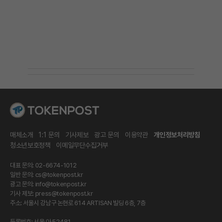
매체소개
1:1 문의
기사제보
광고 문의
이용약관
개인정보처리방침
청소년보호정책
이메일무단수집거부
대표 문의: 02-6674-1012
일반 문의:
cs@tokenpost.kr
광고 문의:
info@tokenpost.kr
기사 제보:
press@tokenpost.kr
주소: 서울시 강남구 논현로 614 ARTISAN 빌딩 6층, 7층
등록번호: 서울 아 52481