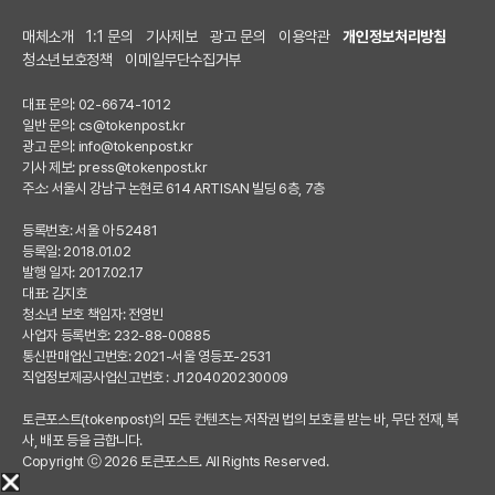
매체소개
1:1 문의
기사제보
광고 문의
이용약관
개인정보처리방침
청소년보호정책
이메일무단수집거부
대표 문의: 02-6674-1012
일반 문의:
cs@tokenpost.kr
광고 문의:
info@tokenpost.kr
기사 제보:
press@tokenpost.kr
주소: 서울시 강남구 논현로 614 ARTISAN 빌딩 6층, 7층
등록번호: 서울 아 52481
등록일: 2018.01.02
발행 일자: 2017.02.17
대표: 김지호
청소년 보호 책임자: 전영빈
사업자 등록번호: 232-88-00885
통신판매업신고번호: 2021-서울 영등포-2531
직업정보제공사업신고번호 : J1204020230009
토큰포스트(tokenpost)의 모든 컨텐츠는 저작권 법의 보호를 받는 바, 무단 전재, 복
사, 배포 등을 금합니다.
Copyright ⓒ 2026 토큰포스트. All Rights Reserved.