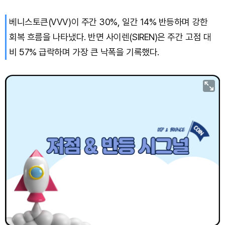
베니스토큰(VVV)이 주간 30%, 일간 14% 반등하며 강한
TRON (TRX)
₩
462.6
(+0.14%)
회복 흐름을 나타냈다. 반면 사이렌(SIREN)은 주간 고점 대
Hyperliquid (HYPE)
₩
77,045
(-1.77%)
비 57% 급락하며 가장 큰 낙폭을 기록했다.
Dogecoin (DOGE)
₩
100.0
(+1.91%)
Bitcoin (BTC)
₩
91,559,149
(+0.15%)