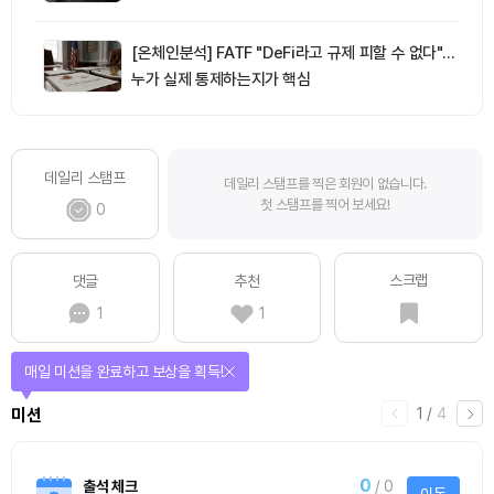
[온체인분석] FATF "DeFi라고 규제 피할 수 없다"…
누가 실제 통제하는지가 핵심
데일리 스탬프
데일리 스탬프를 찍은 회원이 없습니다.
첫 스탬프를 찍어 보세요!
0
스크랩
댓글
추천
1
1
매일 미션을 완료하고 보상을 획득!
1
/
4
미션
0
출석 체크
/ 0
이동