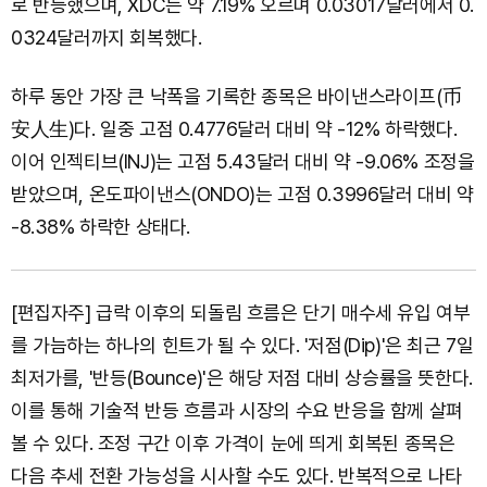
로 반등했으며, XDC는 약 7.19% 오르며 0.03017달러에서 0.
0324달러까지 회복했다.
하루 동안 가장 큰 낙폭을 기록한 종목은 바이낸스라이프(币
安人生)다. 일중 고점 0.4776달러 대비 약 -12% 하락했다.
이어 인젝티브(INJ)는 고점 5.43달러 대비 약 -9.06% 조정을
받았으며, 온도파이낸스(ONDO)는 고점 0.3996달러 대비 약
-8.38% 하락한 상태다.
[편집자주] 급락 이후의 되돌림 흐름은 단기 매수세 유입 여부
를 가늠하는 하나의 힌트가 될 수 있다. '저점(Dip)'은 최근 7일
최저가를, '반등(Bounce)'은 해당 저점 대비 상승률을 뜻한다.
이를 통해 기술적 반등 흐름과 시장의 수요 반응을 함께 살펴
볼 수 있다. 조정 구간 이후 가격이 눈에 띄게 회복된 종목은
다음 추세 전환 가능성을 시사할 수도 있다. 반복적으로 나타