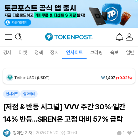
Dogecoin (DOGE)
₩
100.0
(+1.91%)
Bitcoin (BTC)
₩
91,559,149
(+0.15%)
경제
마켓
정책
정치
인사이트
브리핑
속보
일반
Ethereum (ETH)
₩
2,706,230
(+0.37%)
Tether USDt (USDT)
₩
1,407
(+0.02%)
BNB (BNB)
₩
851,485
(+2.30%)
인사이트
암호화폐
[저점 & 반등 시그널] VVV 주간 30%·일간
USDC (USDC)
₩
1,408
(+0.01%)
14% 반등...SIREN은 고점 대비 57% 급락
XRP (XRP)
₩
1,469
(+1.54%)
강이안 기자
2026.05.20 (수) 09:51
1
1
Solana (SOL)
₩
107,845
(+3.82%)