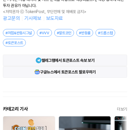
투자 권유가 아닙니다.
<저작권자 ⓒ TokenPost, 무단전재 및 재배포 금지>
광고문의
기사제보
보도자료
#저점&반등시그널
#VVV
#알트코인
#반등률
#드롭스탭
#토큰포스트
텔레그램에서 토큰포스트 속보 보기
구글뉴스에서 토큰포스트 팔로우하기
카테고리 기사
더보기