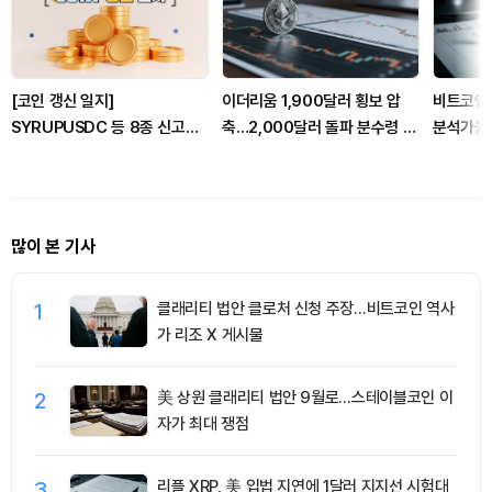
[코인 갱신 일지]
이더리움 1,900달러 횡보 압
비트코인
SYRUPUSDC 등 8종 신고
축…2,000달러 돌파 분수령 될
분석가들 
점…WLFI·VVS 신저점 갱신
까
많이 본 기사
1
클래리티 법안 클로처 신청 주장…비트코인 역사
가 리조 X 게시물
2
美 상원 클래리티 법안 9월로…스테이블코인 이
자가 최대 쟁점
3
리플 XRP, 美 입법 지연에 1달러 지지선 시험대