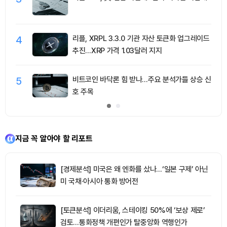
4
리플, XRPL 3.3.0 기관 자산 토큰화 업그레이드
추진…XRP 가격 1.03달러 지지
5
비트코인 바닥론 힘 받나…주요 분석가들 상승 신
호 주목
지금 꼭 알아야 할 리포트
[경제분석] 미국은 왜 엔화를 샀나…‘일본 구제’ 아닌
미 국채·아시아 통화 방어전
[토큰분석] 이더리움, 스테이킹 50%에 ‘보상 제로’
검토…통화정책 개편인가 탈중앙화 역행인가