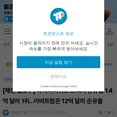
토큰포스트 속보
Dogecoin (DOGE)
₩
98.34
(-0.43%)
시장이 움직이기 전에 먼저 아세요. 실시간
경제
마켓
정책
정치
인사이트
브리핑
속보
일반
속보를 가장 빠르게 받아보세요.
Bitcoin (BTC)
₩
91,133,650
(-0.39%)
지금 알림 받기
Ethereum (ETH)
₩
2,692,791
(-0.23%)
괜찮아요
Tether USDt (USDT)
₩
1,407
(-0.03%)
인사이트
암호화폐
Cookie & Data Storage Detail
[체인 플로우] 하이퍼리퀴드 브리지 순유입 1.4
BNB (BNB)
₩
846,180
(+1.32%)
억 달러 1위...아비트럼은 12억 달러 순유출
USDC (USDC)
₩
1,408
(-0.01%)
강이안 기자
2026.05.20 (수) 09:58
2
1
XRP (XRP)
₩
1,456
(-0.01%)