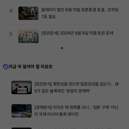
4
클래리티 법안 9월 15일 토론종결 표결…민주당
7표 필요
5
[토큰운세] 2026년 8월 9일 띠별 토큰 운세
지금 꼭 알아야 할 리포트
[토큰분석] 확장성을 얻으면 탈중앙성을 잃는다… BI
S가 짚은 블록체인 ‘분열의 경제학’
[경제분석] 미국은 왜 엔화를 샀나…‘일본 구제’ 아닌
미 국채·아시아 통화 방어전