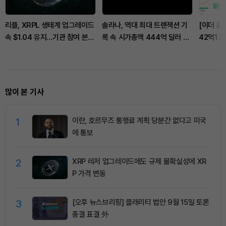
리플, XRPL 생태계 업그레이드
솔라나, 역대 최대 트랜잭션 기
[이더 옵
속 $1.04 유지…기관 참여 본격
록 속 시가총액 444억 달러 돌
42억17
화
파
콜옵션 
많이 본 기사
1
이란, 호르무즈 통행료 계획 당분간 없다고 미국
에 통보
2
XRP 레저 업그레이드에도 규제 불확실성에 XR
P 가격 변동
3
[오후 뉴스브리핑] 클래리티 법안 9월 15일 토론
종결 표결 外