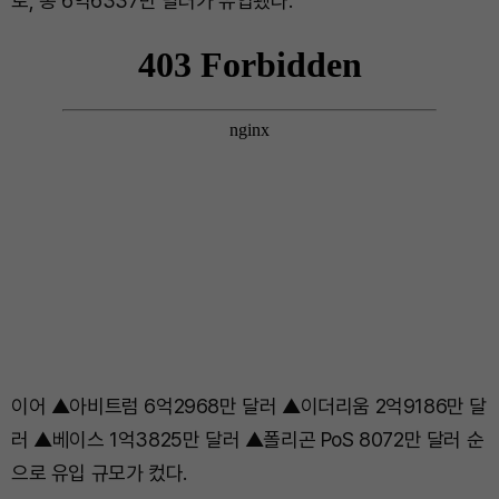
로, 총 6억6337만 달러가 유입됐다.
이어 ▲아비트럼 6억2968만 달러 ▲이더리움 2억9186만 달
러 ▲베이스 1억3825만 달러 ▲폴리곤 PoS 8072만 달러 순
으로 유입 규모가 컸다.