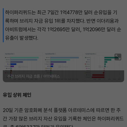
하이퍼리퀴드는 최근 7일간 1억4778만 달러 순유입을 기
Solana (SOL)
₩
106,824
(+1.61%)
록하며 브리지 자금 유입 1위를 차지했다. 반면 이더리움과
TRON (TRX)
₩
464.4
(+0.79%)
아비트럼에서는 각각 1억2695만 달러, 1억2096만 달러 순
유출이 발생했다.
Hyperliquid (HYPE)
₩
77,058
(+0.69%)
Dogecoin (DOGE)
₩
98.34
(-0.43%)
Bitcoin (BTC)
₩
91,133,650
(-0.39%)
주간 브리지 자금 흐름 / 아르테미스
유입 상위 체인
20일 기준 암호화폐 분석 플랫폼 아르테미스에 따르면 한 주
간 가장 많은 브리지 자산 유입을 기록한 체인은 하이퍼리퀴드