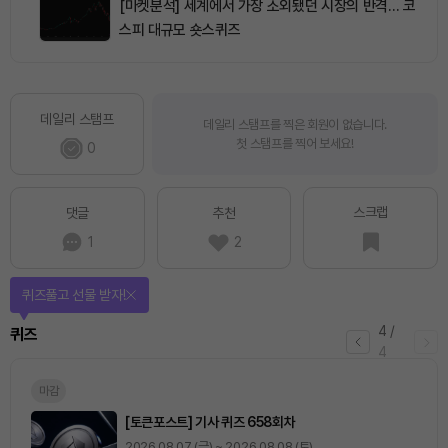
[마켓분석] 세계에서 가장 소외됐던 시장의 반격… 코
스피 대규모 숏스퀴즈
데일리 스탬프
데일리 스탬프를 찍은 회원이 없습니다.
첫 스탬프를 찍어 보세요!
0
스크랩
댓글
추천
1
2
퀴즈풀고 선물 받자!
4
/
퀴즈
4
마감
[토큰포스트] 기사 퀴즈 658회차
2026.08.07 (금) ~ 2026.08.08 (토)