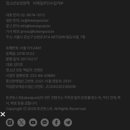
청소년보호정책
이메일무단수집거부
대표 문의: 02-6674-1012
일반 문의:
cs@tokenpost.kr
광고 문의:
info@tokenpost.kr
기사 제보:
press@tokenpost.kr
주소: 서울시 강남구 논현로 614 ARTISAN 빌딩 6층, 7층
등록번호: 서울 아 52481
등록일: 2018.01.02
발행 일자: 2017.02.17
대표: 김지호
청소년 보호 책임자: 전영빈
사업자 등록번호: 232-88-00885
통신판매업신고번호: 2021-서울 영등포-2531
직업정보제공사업신고번호 : J1204020230009
토큰포스트(tokenpost)의 모든 컨텐츠는 저작권 법의 보호를 받는 바, 무단 전재, 복
사, 배포 등을 금합니다.
Copyright ⓒ 2026 토큰포스트. All Rights Reserved.