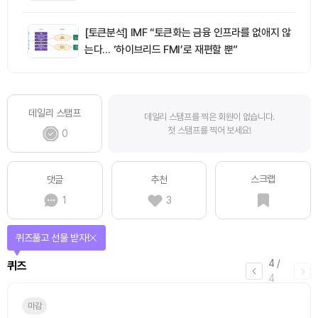
[토큰분석] IMF “토큰화는 금융 인프라를 없애지 않
는다… ‘하이브리드 FMI’로 재편할 뿐”
데일리 스탬프
데일리 스탬프를 찍은 회원이 없습니다.
첫 스탬프를 찍어 보세요!
0
스크랩
댓글
추천
1
3
퀴즈풀고 선물 받자!
4
/
퀴즈
4
마감