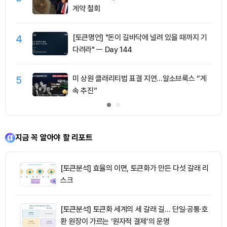
계약 철회
4
[토큰명언] "돈이 길바닥에 널려 있을 때까지 기
다려라" ㅡ Day 144
5
미 상원 클래리티법 표결 지연…알소브룩스 “계
속 추진”
지금 꼭 알아야 할 리포트
[토큰분석] 효율의 이면, 토큰화가 만든 다섯 갈래 리
스크
[토큰분석] 토큰화 세계의 세 갈래 길… 단일·공통·호
환 원장이 가르는 ‘원자적 결제’의 운명