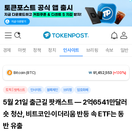
Solana (SOL)
₩
105,125
(+2.87%)
TRON (TRX)
₩
461.0
(-0.02%)
Hyperliquid (HYPE)
₩
76,362
(-2.42%)
경제
마켓
정책
정치
인사이트
브리핑
속보
일반
Dogecoin (DOGE)
₩
98.71
(+1.62%)
Bitcoin (BTC)
₩
91,452,553
(+1.10%)
토픽
|
팟캐스트
인사이트
블록체인
브리핑
암호화폐
5월 21일 출근길 팟캐스트 — 2억6541만달러
숏 청산, 비트코인·이더리움 반등 속 ETF는 동
반 유출