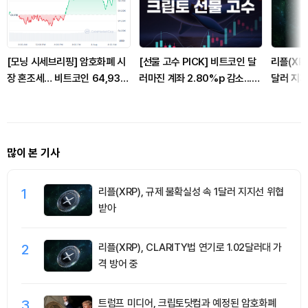
[모닝 시세브리핑] 암호화폐 시
[선물 고수 PICK] 비트코인 달
리플(XRP
장 혼조세… 비트코인 64,930
러마진 계좌 2.80%p 감소...코
달러 지
달러, 이더리움 1,917달러
인마진 포지션 2.05%p 축소
많이 본 기사
1
리플(XRP), 규제 불확실성 속 1달러 지지선 위협
받아
2
리플(XRP), CLARITY법 연기로 1.02달러대 가
격 방어 중
3
트럼프 미디어, 크립토닷컴과 예정된 암호화폐