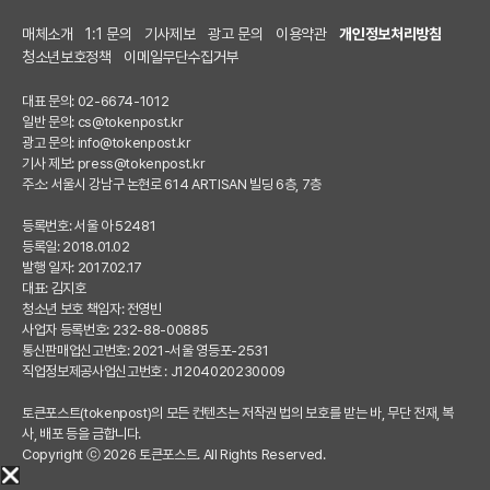
매체소개
1:1 문의
기사제보
광고 문의
이용약관
개인정보처리방침
청소년보호정책
이메일무단수집거부
대표 문의: 02-6674-1012
일반 문의:
cs@tokenpost.kr
광고 문의:
info@tokenpost.kr
기사 제보:
press@tokenpost.kr
주소: 서울시 강남구 논현로 614 ARTISAN 빌딩 6층, 7층
등록번호: 서울 아 52481
등록일: 2018.01.02
발행 일자: 2017.02.17
대표: 김지호
청소년 보호 책임자: 전영빈
사업자 등록번호: 232-88-00885
통신판매업신고번호: 2021-서울 영등포-2531
직업정보제공사업신고번호 : J1204020230009
토큰포스트(tokenpost)의 모든 컨텐츠는 저작권 법의 보호를 받는 바, 무단 전재, 복
사, 배포 등을 금합니다.
Copyright ⓒ 2026 토큰포스트. All Rights Reserved.