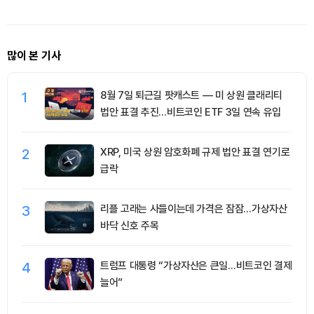
많이 본 기사
1
8월 7일 퇴근길 팟캐스트 — 미 상원 클래리티
법안 표결 추진…비트코인 ETF 3일 연속 유입
2
XRP, 미국 상원 암호화폐 규제 법안 표결 연기로
급락
3
리플 고래는 사들이는데 가격은 잠잠…가상자산
바닥 신호 주목
4
트럼프 대통령 “가상자산은 큰일…비트코인 결제
늘어”