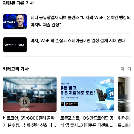
관련된 다른 기사
테더 공동창업자 리브 콜린스 "비자와 WeFi, 온체인 뱅킹의
마지막 퍼즐 완성"
비자, WeFi와 손잡고 스테이블코인 일상 결제 시대 연다
카테고리 기사
더보기
비트코인, 6만6800달러 돌파
토큰포스트, iOS·안드로이드 공
위터뮤트,
가 분수령…추세 전환 신호 나오
식 앱 출시…커피쿠폰·디센트 S
록…토큰화
나
지갑 증정 캠페인