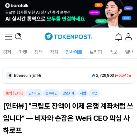
Dogecoin (DOGE)
₩
99.55
(+1.15%)
Bitcoin (BTC)
₩
92,489,383
(+0.45%)
경제
마켓
정책
정치
인사이트
브리핑
속보
일반
Ethereum (ETH)
₩
2,729,803
(+0.04%)
Tether USDt (USDT)
₩
1,424
(0.00%)
BNB (BNB)
₩
843,313
(-0.30%)
토픽
|
인터뷰
인사이트
블록체인
암호화폐
사람
기업
[인터뷰] "크립토 잔액이 이제 은행 계좌처럼 쓰
USDC (USDC)
₩
1,425
(-0.01%)
입니다" — 비자와 손잡은 WeFi CEO 막심 사
XRP (XRP)
₩
1,464
(-2.04%)
하로프
Solana (SOL)
₩
105,222
(+0.61%)