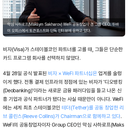
막심 사하로프(Maksym Sakharov) WeFi 공동창업자 겸 그룹 CEO. 두바
이 오피스에서 토큰포스트와 단독 인터뷰에 응하고 있다.
비자(Visa)가 스테이블코인 파트너를 고를 때, 그들은 단순한
카드 프로그램 회사를 선택하지 않았다.
4월 28일 공식 발표된
비자 × WeFi 파트너십은
업계를 술렁
이게 했다. 전통 결제 인프라의 정점에 있는 비자가 '디오뱅킹
(Deobanking)'이라는 새로운 금융 패러다임을 들고 나온 신
흥 기업과 공식 파트너가 됐다는 사실 때문만이 아니다. WeFi
에는 세계 최초 스테이블코인
테더(Tether)를 공동 창업한 리
브 콜린스(Reeve Collins)가 Chairman으로 함께하고 있다
.
WeFi의 공동창업자이자 Group CEO인 막심 사하로프(Maks