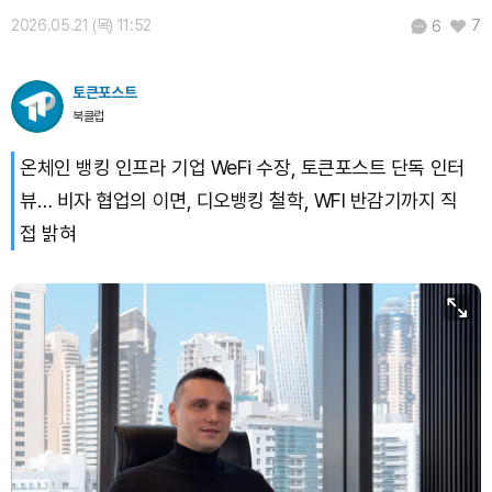
2026.05.21 (목) 11:52
7
6
TRON (TRX)
₩
467.3
(+0.16%)
토큰포스트
Hyperliquid (HYPE)
₩
79,427
(-0.05%)
북클럽
Dogecoin (DOGE)
₩
99.55
(+1.15%)
온체인 뱅킹 인프라 기업 WeFi 수장, 토큰포스트 단독 인터
뷰… 비자 협업의 이면, 디오뱅킹 철학, WFI 반감기까지 직
Bitcoin (BTC)
₩
92,489,383
(+0.45%)
접 밝혀