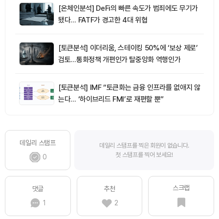
[온체인분석] DeFi의 빠른 속도가 범죄에도 무기가
됐다… FATF가 경고한 4대 위협
[토큰분석] 이더리움, 스테이킹 50%에 ‘보상 제로’
검토…통화정책 개편인가 탈중앙화 역행인가
[토큰분석] IMF “토큰화는 금융 인프라를 없애지 않
는다… ‘하이브리드 FMI’로 재편할 뿐”
데일리 스탬프
데일리 스탬프를 찍은 회원이 없습니다.
첫 스탬프를 찍어 보세요!
0
스크랩
댓글
추천
1
2