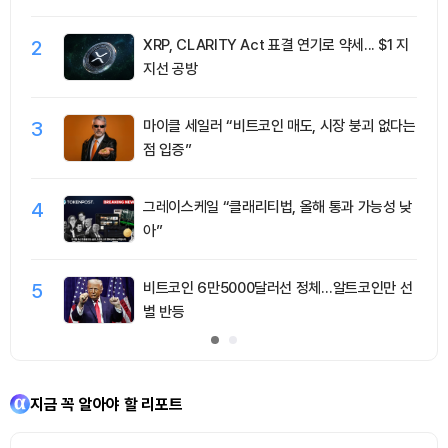
2
XRP, CLARITY Act 표결 연기로 약세... $1 지
지선 공방
3
마이클 세일러 “비트코인 매도, 시장 붕괴 없다는
점 입증”
4
그레이스케일 “클래리티법, 올해 통과 가능성 낮
아”
5
비트코인 6만5000달러선 정체…알트코인만 선
별 반등
지금 꼭 알아야 할 리포트