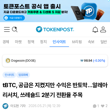
XRP (XRP)
₩
1,461
(-0.26%)
Solana (SOL)
₩
107,793
(+1.49%)
TRON (TRX)
₩
464.2
(+0.32%)
경제
마켓
정책
정치
인사이트
브리핑
속보
일반
Hyperliquid (HYPE)
₩
76,696
(+0.21%)
Dogecoin (DOGE)
₩
98.94
(-0.30%)
Bitcoin (BTC)
₩
91,753,546
(+0.31%)
인사이트
암호화폐
tBTC, 공급은 지켰지만 수익은 반토막…알레아
리서치, 쓰레숄드 2분기 전환율 주목
이도현 기자
2026.05.21 (목) 12:39
2
1