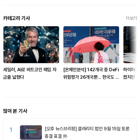
카테고리 기사
더보기
세일러, AI로 비트코인 매입 자
[온체인분석] 142개국 중 DeFi
하이퍼리퀴
금줄 넓혔다
위험평가 26개국뿐… 한국도 규
켰지만 
제 경계 다시 그려야
많이 본 기사
1
[오후 뉴스브리핑] 클래리티 법안 9월 15일 토론
종결 표결 外