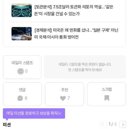
[토큰분석] 7.5조달러 토큰화 레포의 역설…‘같은
돈’이 시장을 건널 수 있는가
[경제분석] 미국은 왜 엔화를 샀나…‘일본 구제’ 아닌
미 국채·아시아 통화 방어전
데일리 스탬프
데일리 스탬프를 찍은 회원이 없습니다.
첫 스탬프를 찍어 보세요!
0
스크랩
댓글
추천
6
7
매일 미션을 완료하고 보상을 획득!
1
/
4
미션