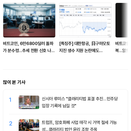
비트코인, 6만6800달러 돌파
[특징주] 대한항공, 日구마모토
비트코인 
가 분수령…추세 전환 신호 나오
지진 생수 지원 논란에도
복…알트 
나
1.27% 하락 마감
유분 주
많이 본 기사
1
신시아 루미스 "클래리티법 표결 추진…민주당
입장 기록에 남길 것"
2
트럼프, 암호화폐 사업 매각 시 거액 절세 가능
성...클래리티 법안 윤리 조항 주목