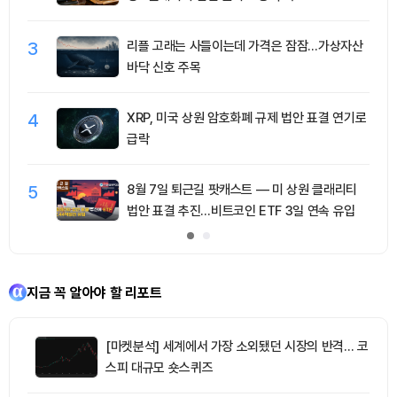
3
리플 고래는 사들이는데 가격은 잠잠…가상자산
바닥 신호 주목
4
XRP, 미국 상원 암호화폐 규제 법안 표결 연기로
급락
5
8월 7일 퇴근길 팟캐스트 — 미 상원 클래리티
법안 표결 추진…비트코인 ETF 3일 연속 유입
지금 꼭 알아야 할 리포트
[마켓분석] 세계에서 가장 소외됐던 시장의 반격… 코
스피 대규모 숏스퀴즈