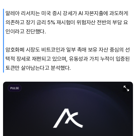
알레아 리서치는 미국 증시 강세가 AI 자본지출에 과도하게
XRP (XRP)
₩
1,475
(-0.99%)
의존하고 장기 금리 5% 재시험이 위험자산 전반의 부담 요
Solana (SOL)
₩
104,800
(+0.30%)
인이라고 진단했다.
TRON (TRX)
₩
465.6
(-0.12%)
암호화폐 시장도 비트코인과 일부 촉매 보유 자산 중심의 선
택적 장세로 재편되고 있으며, 유동성과 가치 누적이 입증된
Hyperliquid (HYPE)
₩
80,782
(+2.07%)
토큰만 살아남는다고 분석했다.
Dogecoin (DOGE)
₩
99.05
(+0.75%)