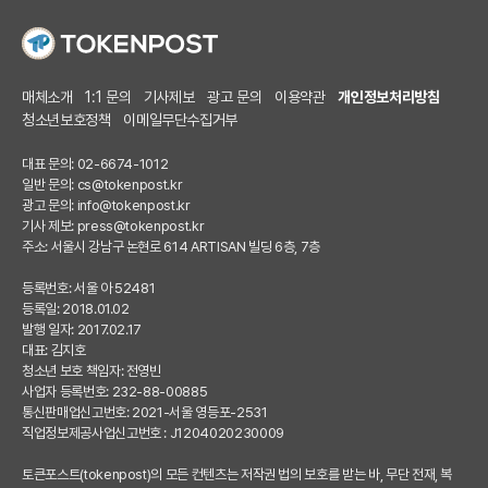
매체소개
1:1 문의
기사제보
광고 문의
이용약관
개인정보처리방침
청소년보호정책
이메일무단수집거부
대표 문의: 02-6674-1012
일반 문의:
cs@tokenpost.kr
광고 문의:
info@tokenpost.kr
기사 제보:
press@tokenpost.kr
주소: 서울시 강남구 논현로 614 ARTISAN 빌딩 6층, 7층
등록번호: 서울 아 52481
등록일: 2018.01.02
발행 일자: 2017.02.17
대표: 김지호
청소년 보호 책임자: 전영빈
사업자 등록번호: 232-88-00885
통신판매업신고번호: 2021-서울 영등포-2531
직업정보제공사업신고번호 : J1204020230009
토큰포스트(tokenpost)의 모든 컨텐츠는 저작권 법의 보호를 받는 바, 무단 전재, 복