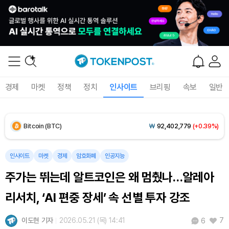
경제
마켓
정책
정치
인사이트
브리핑
속보
일반
Bitcoin (BTC)
₩
92,402,779
(+0.39%)
Ethereum (ETH)
₩
2,725,528
(+0.49%)
인사이트
마켓
경제
암호화폐
인공지능
주가는 뛰는데 알트코인은 왜 멈췄나…알레아
Tether USDt (USDT)
₩
1,424
(+0.03%)
리서치, ‘AI 편중 장세’ 속 선별 투자 강조
BNB (BNB)
₩
841,187
(-0.58%)
이도현 기자
2026.05.21 (목) 14:41
7
6
USDC (USDC)
₩
1,425
(0.00%)