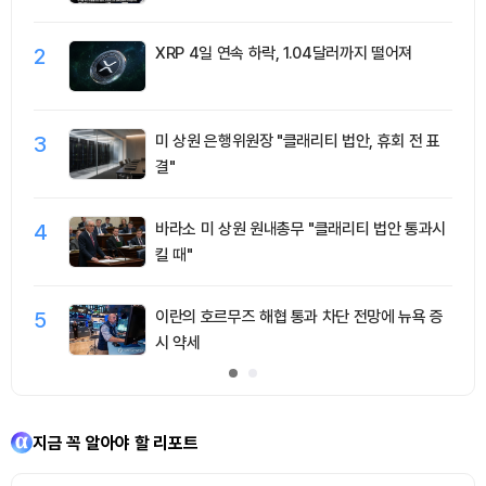
2
XRP 4일 연속 하락, 1.04달러까지 떨어져
3
미 상원 은행위원장 "클래리티 법안, 휴회 전 표
결"
4
바라소 미 상원 원내총무 "클래리티 법안 통과시
킬 때"
5
이란의 호르무즈 해협 통과 차단 전망에 뉴욕 증
시 약세
지금 꼭 알아야 할 리포트