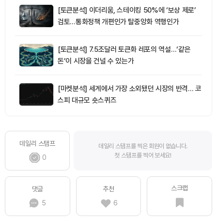
[토큰분석] 이더리움, 스테이킹 50%에 ‘보상 제로’
검토…통화정책 개편인가 탈중앙화 역행인가
[토큰분석] 7.5조달러 토큰화 레포의 역설…‘같은
돈’이 시장을 건널 수 있는가
[마켓분석] 세계에서 가장 소외됐던 시장의 반격… 코
스피 대규모 숏스퀴즈
데일리 스탬프
데일리 스탬프를 찍은 회원이 없습니다.
첫 스탬프를 찍어 보세요!
0
스크랩
댓글
추천
5
6