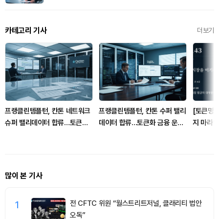
카테고리 기사
더보기
프랭클린템플턴, 칸톤 네트워크
프랭클린템플턴, 칸톤 수퍼 밸리
[토큰명언
슈퍼 밸리데이터 합류…토큰화
데이터 합류…토큰화 금융 운영
지 마라" 
금융 확대
단계로
많이 본 기사
1
전 CFTC 위원 “월스트리트저널, 클래리티 법안
오독”