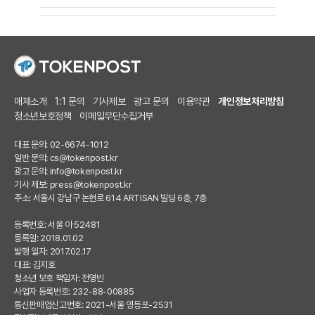
매체소개
1:1 문의
기사제보
광고 문의
이용약관
개인정보처리방침
청소년보호정책
이메일무단수집거부
대표 문의: 02-6674-1012
일반 문의:
cs@tokenpost.kr
광고 문의:
info@tokenpost.kr
기사 제보:
press@tokenpost.kr
주소: 서울시 강남구 논현로 614 ARTISAN 빌딩 6층, 7층
등록번호: 서울 아 52481
등록일: 2018.01.02
발행 일자: 2017.02.17
대표: 김지호
청소년 보호 책임자: 전영빈
사업자 등록번호: 232-88-00885
통신판매업신고번호: 2021-서울 영등포-2531