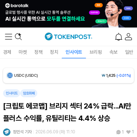
Bitcoin (BTC)
₩
92,643,652
(+0.80%)
Ethereum (ETH)
₩
2,748,870
(+1.53%)
Tether USDt (USDT)
₩
1,424
(+0.04%)
경제
마켓
정책
정치
인사이트
브리핑
속보
일반
BNB (BNB)
₩
843,691
(-0.11%)
USDC (USDC)
₩
1,425
(-0.01%)
XRP (XRP)
₩
1,479
(-0.83%)
인사이트
암호화폐
[크립토 에코맵] 브리지 섹터 24% 급락...AI만
Solana (SOL)
₩
105,298
(+0.90%)
플러스 수익률, 유틸리티는 4.4% 상승
TRON (TRX)
₩
467.0
(+0.23%)
정민석 기자
2026.06.09 (화) 11:10
1
1
Hyperliquid (HYPE)
₩
80,919
(+2.71%)