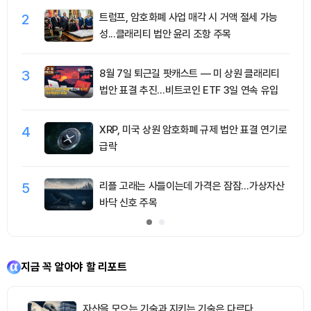
2
트럼프, 암호화폐 사업 매각 시 거액 절세 가능
성...클래리티 법안 윤리 조항 주목
3
8월 7일 퇴근길 팟캐스트 — 미 상원 클래리티
법안 표결 추진…비트코인 ETF 3일 연속 유입
4
XRP, 미국 상원 암호화폐 규제 법안 표결 연기로
급락
5
리플 고래는 사들이는데 가격은 잠잠…가상자산
바닥 신호 주목
지금 꼭 알아야 할 리포트
자산을 모으는 기술과 지키는 기술은 다르다