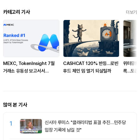
카테고리 기사
더보기
MEXC, TokenInsight 7월
CASHCAT 120% 반등…로빈
위터뮤트,
거래소 유동성 보고서서
후드 체인 밈 열기 되살릴까
록…토큰화
BTC·ETH 선물 호가 깊이 1위
많이 본 기사
1
신시아 루미스 "클래리티법 표결 추진…민주당
입장 기록에 남길 것"