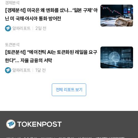
경제분석
[경제분석] 미국은 왜 엔화를 샀나…‘일본 구제’ 아
닌 미 국채·아시아 통화 방어전
알파리포트
2일 전
토큰분석
[토큰분석] “에이전틱 AI는 토큰화된 레일을 요구
한다”… 자율 금융의 서막
알파리포트
1달 전
전체 리포트 보기