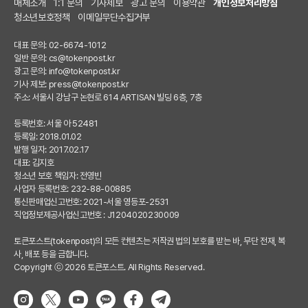
매체소개
1:1 문의
기사제보
광고 문의
이용약관
개인정보처리방침
청소년보호정책
이메일무단수집거부
대표 문의: 02-6674-1012
일반 문의:
cs@tokenpost.kr
광고 문의:
info@tokenpost.kr
기사 제보:
press@tokenpost.kr
주소: 서울시 강남구 논현로 614 ARTISAN 빌딩 6층, 7층
등록번호: 서울 아 52481
등록일: 2018.01.02
발행 일자: 2017.02.17
대표: 김지호
청소년 보호 책임자: 전영빈
사업자 등록번호: 232-88-00885
통신판매업신고번호: 2021-서울 영등포-2531
직업정보제공사업신고번호 : J1204020230009
토큰포스트(tokenpost)의 모든 컨텐츠는 저작권 법의 보호를 받는 바, 무단 전재, 복
사, 배포 등을 금합니다.
Copyright ⓒ 2026 토큰포스트. All Rights Reserved.