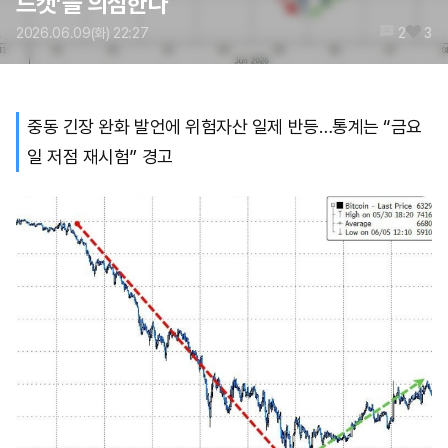
드캣’을 의심한다
2026.06.09(화) 22:27
2
3
중동 긴장 완화 발언에 위험자산 일제 반등…통계는 “금요
일 저점 재시험” 경고