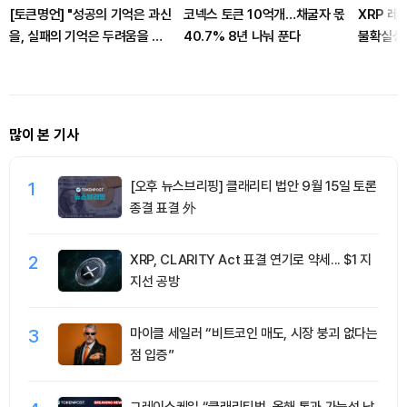
[토큰명언] "성공의 기억은 과신
코넥스 토큰 10억개…채굴자 몫
XRP 레
을, 실패의 기억은 두려움을 낳
40.7% 8년 나눠 푼다
불확실성에
는다" ㅡ Day 145
많이 본 기사
1
[오후 뉴스브리핑] 클래리티 법안 9월 15일 토론
종결 표결 外
2
XRP, CLARITY Act 표결 연기로 약세... $1 지
지선 공방
3
마이클 세일러 “비트코인 매도, 시장 붕괴 없다는
점 입증”