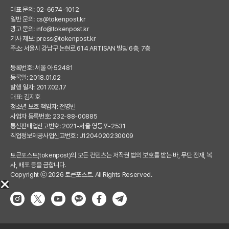
대표 문의: 02-6674-1012
일반 문의:
cs@tokenpost.kr
광고 문의:
info@tokenpost.kr
기사 제보:
press@tokenpost.kr
주소: 서울시 강남구 논현로 614 ARTISAN 빌딩 6층, 7층
등록번호: 서울 아 52481
등록일: 2018.01.02
발행 일자: 2017.02.17
대표: 김지호
청소년 보호 책임자: 전영빈
사업자 등록번호: 232-88-00885
통신판매업신고번호: 2021-서울 영등포-2531
직업정보제공사업신고번호 : J1204020230009
토큰포스트(tokenpost)의 모든 컨텐츠는 저작권 법의 보호를 받는 바, 무단 전재, 복
사, 배포 등을 금합니다.
Copyright ⓒ 2026 토큰포스트. All Rights Reserved.