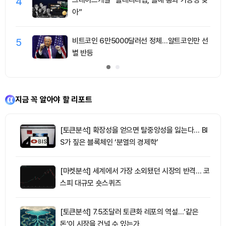
4
그레이스케일 “클래리티법, 올해 통과 가능성 낮
아”
5
비트코인 6만5000달러선 정체…알트코인만 선
별 반등
지금 꼭 알아야 할 리포트
[토큰분석] 확장성을 얻으면 탈중앙성을 잃는다… BI
S가 짚은 블록체인 ‘분열의 경제학’
[마켓분석] 세계에서 가장 소외됐던 시장의 반격… 코
스피 대규모 숏스퀴즈
[토큰분석] 7.5조달러 토큰화 레포의 역설…‘같은
돈’이 시장을 건널 수 있는가