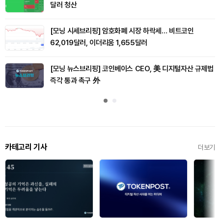
달러 청산
[모닝 시세브리핑] 암호화폐 시장 하락세… 비트코인
62,019달러, 이더리움 1,655달러
[모닝 뉴스브리핑] 코인베이스 CEO, 美 디지털자산 규제법
즉각 통과 촉구 外
카테고리 기사
더보기