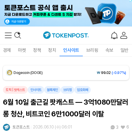
Solana (SOL)
₩
107,994
(+0.92%)
TRON (TRX)
₩
464.4
(+0.47%)
Hyperliquid (HYPE)
₩
76,713
(-0.10%)
경제
마켓
정책
정치
인사이트
브리핑
속보
일반
Dogecoin (DOGE)
₩
99.02
(-0.97%)
Bitcoin (BTC)
₩
91,734,940
(+0.05%)
토픽
|
팟캐스트
인사이트
블록체인
브리핑
암호화폐
6월 10일 출근길 팟캐스트 — 3억1080만달러
롱 청산, 비트코인 6만1000달러 이탈
토큰포스트
2026.06.10 (수) 06:01
6
3