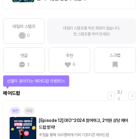
데일리 스탬프
데일리 스탬프를 찍은 회원이 없습니다.
첫 스탬프를 찍어 보세요!
0
스크랩
댓글
추천
3
6
퀴즈풀고 선물 받자!
4
/
퀴즈
4
마감
[토큰포스트] 기사 퀴즈 658회차
2026.08.07 (금) ~ 2026.08.08 (토)