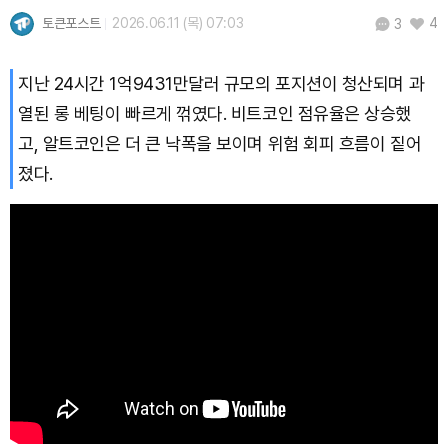
토큰포스트
2026.06.11 (목) 07:03
4
3
Hyperliquid (HYPE)
₩
79,539
(-1.33%)
지난 24시간 1억9431만달러 규모의 포지션이 청산되며 과
Dogecoin (DOGE)
₩
98.67
(-0.77%)
열된 롱 베팅이 빠르게 꺾였다. 비트코인 점유율은 상승했
고, 알트코인은 더 큰 낙폭을 보이며 위험 회피 흐름이 짙어
Bitcoin (BTC)
₩
91,737,876
(-0.27%)
졌다.