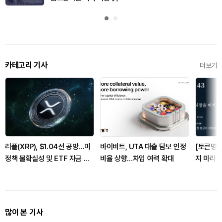
카테고리 기사
더보기
리플(XRP), $1.04선 공방…미
바이비트, UTA 대출 담보 인정
[토큰명언
정책 불확실성 및 ETF 자금 유
비율 상향…차입 여력 확대
지 마라" 
출 이중고
많이 본 기사