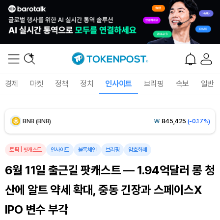
Dogecoin (DOGE)
₩
98.67
(-0.77%)
Bitcoin (BTC)
₩
91,737,876
(-0.27%)
Ethereum (ETH)
₩
2,712,238
(-0.17%)
경제
마켓
정책
정치
인사이트
브리핑
속보
일반
Tether USDt (USDT)
₩
1,424
(+0.02%)
BNB (BNB)
₩
845,425
(-0.17%)
USDC (USDC)
₩
1,425
(-0.01%)
토픽
|
팟캐스트
인사이트
블록체인
브리핑
암호화폐
6월 11일 출근길 팟캐스트 — 1.94억달러 롱 청
XRP (XRP)
₩
1,478
(-1.99%)
산에 알트 약세 확대, 중동 긴장과 스페이스X
Solana (SOL)
₩
103,672
(-1.39%)
IPO 변수 부각
TRON (TRX)
₩
465.8
(-0.40%)