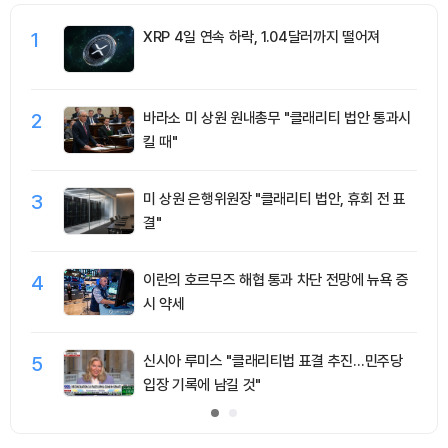
1
XRP 4일 연속 하락, 1.04달러까지 떨어져
2
바라소 미 상원 원내총무 "클래리티 법안 통과시
킬 때"
3
미 상원 은행위원장 "클래리티 법안, 휴회 전 표
결"
4
이란의 호르무즈 해협 통과 차단 전망에 뉴욕 증
시 약세
5
신시아 루미스 "클래리티법 표결 추진…민주당
입장 기록에 남길 것"