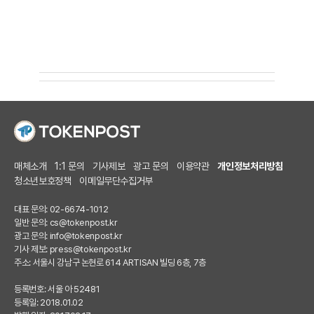
매체소개
1:1 문의
기사제보
광고 문의
이용약관
개인정보처리방침
청소년보호정책
이메일무단수집거부
대표 문의: 02-6674-1012
일반 문의:
cs@tokenpost.kr
광고 문의:
info@tokenpost.kr
기사 제보:
press@tokenpost.kr
주소: 서울시 강남구 논현로 614 ARTISAN 빌딩 6층, 7층
등록번호: 서울 아 52481
등록일: 2018.01.02