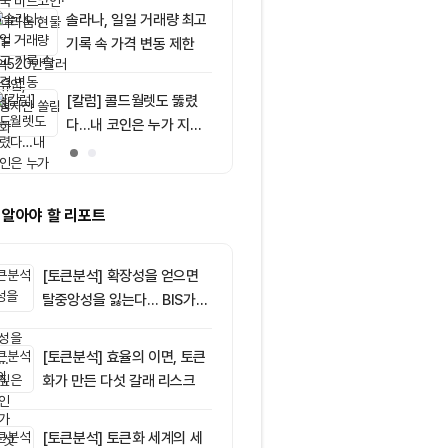
달러 순유입, 대형자산 쏠
솔라나, 일일 거래량 최고
9
[특징주] SK하
림 강화
기록 속 가격 변동 제한
기술주 조정·A
9%대 급락…
매
[칼럼] 콜드월렛도 뚫렸
10
[BTC 사이클 
다…내 코인은 누가 지키
트코인 6만4
나
지지 형성…6만
러 매물벽 돌파
 알아야 할 리포트
[토큰분석] 확장성을 얻으면
탈중앙성을 잃는다… BIS가
짚은 블록체인 ‘분열의 경제
학’
[토큰분석] 효율의 이면, 토큰
화가 만든 다섯 갈래 리스크
[토큰분석] 토큰화 세계의 세