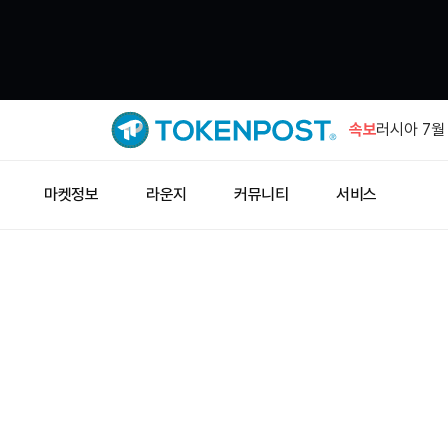
JPYC, 3
속보
러시아 7월
럴 상회
웰스파고, 
마켓정보
라운지
커뮤니티
서비스
예금 서비스
창펑자오 “
소득세 0%
노르데아, 
231주 추가
JPYC, 3
러시아 7월
럴 상회