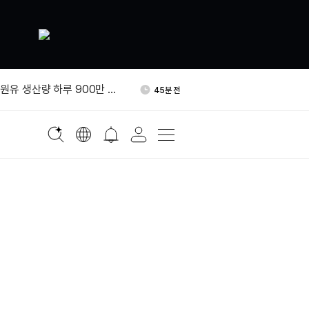
800만달러 B라운드 투자 유치
57분 전
 원유 생산량 하루 900만 배
45분 전
올가을 기업 고객 대상 토큰화
47분 전
 출시
태국, 비트코인·가상자산 양도
51분 전
”
스트래티지 MSTR 주식 3천
55분 전
 매입
800만달러 B라운드 투자 유치
57분 전
 원유 생산량 하루 900만 배
45분 전