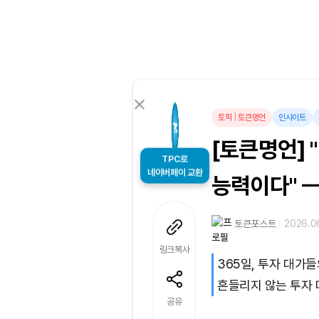
토픽
|
토큰명언
인사이트
[토큰명언] 
TPC로
능력이다" ㅡ 
네이버페이 교환
토큰포스트
2026.06
링크복사
365일, 투자 대가
흔들리지 않는 투자 
공유