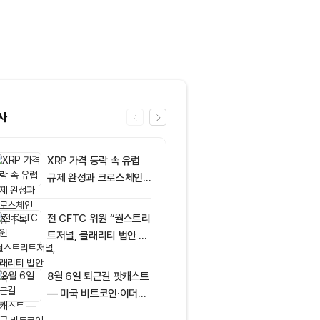
사
XRP 가격 등락 속 유럽
6
그레이스케일, X
규제 완성과 크로스체인
SOL 비중 올
확장 주목
줄였다
전 CFTC 위원 “월스트리
7
토큰포스트, 
트저널, 클래리티 법안 오
지털자산 서비
독”
‘토큰앱스’ 출
8월 6일 퇴근길 팟캐스트
8
미 반도체주 약
— 미국 비트코인·이더리
매도 전환...코
움 현물 ETF 3억520만
급락