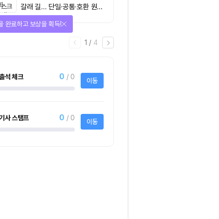
갈래 길… 단일·공통·호환 원장
이 가르는 ‘원자적 결제’의 운
을 완료하고 보상을 획득!
명
1
/
4
0
출석 체크
/ 0
이동
0
기사 스탬프
/ 0
이동