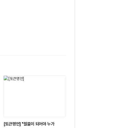
[토큰명언] "썰물이 되어야 누가
[토큰명언] "시장에 맞서 싸우지 마라