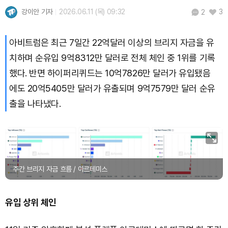
강이안 기자
2026.06.11 (목) 09:32
3
2
Solana (SOL)
₩
107,876
(+1.36%)
아비트럼은 최근 7일간 22억달러 이상의 브리지 자금을 유
TRON (TRX)
₩
464.4
(+0.44%)
치하며 순유입 9억8312만 달러로 전체 체인 중 1위를 기록
했다. 반면 하이퍼리퀴드는 10억7826만 달러가 유입됐음
Hyperliquid (HYPE)
₩
76,847
(+0.30%)
에도 20억5405만 달러가 유출되며 9억7579만 달러 순유
Dogecoin (DOGE)
₩
99.05
(-0.17%)
출을 나타냈다.
Bitcoin (BTC)
₩
91,768,318
(+0.27%)
주간 브리지 자금 흐름 / 아르테미스
유입 상위 체인