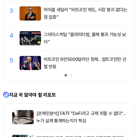
3
마이클 세일러 “비트코인 매도, 시장 붕괴 없다는
점 입증”
4
그레이스케일 “클래리티법, 올해 통과 가능성 낮
아”
5
비트코인 6만5000달러선 정체…알트코인만 선
별 반등
지금 꼭 알아야 할 리포트
[온체인분석] FATF "DeFi라고 규제 피할 수 없다"…
누가 실제 통제하는지가 핵심