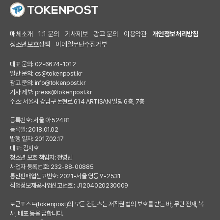
매체소개
1:1 문의
기사제보
광고 문의
이용약관
개인정보처리방침
청소년보호정책
이메일무단수집거부
대표 문의: 02-6674-1012
일반 문의:
cs@tokenpost.kr
광고 문의:
info@tokenpost.kr
기사 제보:
press@tokenpost.kr
주소: 서울시 강남구 논현로 614 ARTISAN 빌딩 6층, 7층
등록번호: 서울 아 52481
등록일: 2018.01.02
발행 일자: 2017.02.17
대표: 김지호
청소년 보호 책임자: 전영빈
사업자 등록번호: 232-88-00885
통신판매업신고번호: 2021-서울 영등포-2531
직업정보제공사업신고번호 : J1204020230009
토큰포스트(tokenpost)의 모든 컨텐츠는 저작권 법의 보호를 받는 바, 무단 전재, 복
사, 배포 등을 금합니다.