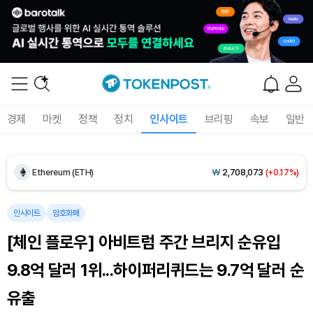
Dogecoin (DOGE)
₩
99.05
(-0.17%)
경제
마켓
정책
정치
인사이트
브리핑
속보
일반
Bitcoin (BTC)
₩
91,768,318
(+0.27%)
Ethereum (ETH)
₩
2,708,073
(+0.17%)
Tether USDt (USDT)
₩
1,407
(-0.01%)
인사이트
암호화폐
[체인 플로우] 아비트럼 주간 브리지 순유입
BNB (BNB)
₩
858,787
(+1.75%)
9.8억 달러 1위...하이퍼리퀴드는 9.7억 달러 순
USDC (USDC)
₩
1,408
(-0.01%)
유출
XRP (XRP)
₩
1,463
(-0.29%)