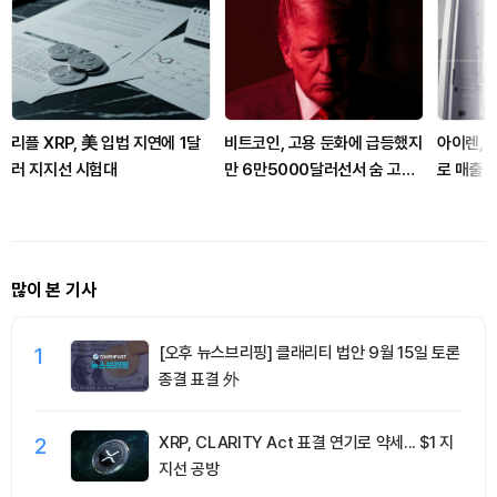
리플 XRP, 美 입법 지연에 1달
비트코인, 고용 둔화에 급등했지
아이렌, 
러 지지선 시험대
만 6만5000달러선서 숨 고르
로 매출 
기
급등
많이 본 기사
1
[오후 뉴스브리핑] 클래리티 법안 9월 15일 토론
종결 표결 外
2
XRP, CLARITY Act 표결 연기로 약세... $1 지
지선 공방