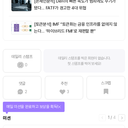
[온체인분석] DeFi의 빠른 속도가 범죄에도 무기가
됐다… FATF가 경고한 4대 위협
[토큰분석] IMF “토큰화는 금융 인프라를 없애지 않
는다… ‘하이브리드 FMI’로 재편할 뿐”
데일리 스탬프
데일리 스탬프를 찍은 회원이 없습니다.
첫 스탬프를 찍어 보세요!
0
스크랩
댓글
추천
2
3
매일 미션을 완료하고 보상을 획득!
1
/
4
미션